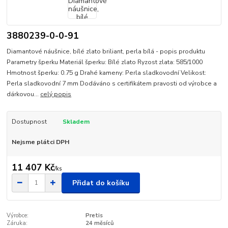
3880239-0-0-91
Diamantové náušnice, bílé zlato briliant, perla bílá - popis produktu
Parametry šperku Materiál šperku: Bílé zlato Ryzost zlata: 585/1000
Hmotnost šperku: 0.75 g Drahé kameny: Perla sladkovodní Velikost:
Perla sladkovodní 7 mm Dodáváno s certifikátem pravosti od výrobce a
dárkovou...
celý popis
Dostupnost
Skladem
Nejsme plátci DPH
11 407 Kč
/
ks
Přidat do košíku
Výrobce:
Pretis
Záruka:
24 měsíců