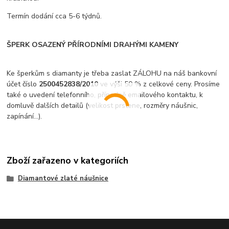
Termín dodání cca 5-6 týdnů.
ŠPERK OSAZENÝ PŘÍRODNÍMI DRAHÝMI KAMENY
Ke šperkům s diamanty je třeba zaslat ZÁLOHU na náš bankovní
účet číslo
2500452838/2010
ve výši 50 % z celkové ceny. Prosíme
také o uvedení telefonního, případně emailového kontaktu, k
domluvě dalších detailů (velikost prstene, rozměry náušnic,
zapínání...).
Zboží zařazeno v kategoriích
Diamantové zlaté náušnice