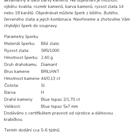
akvamaríny a další barvy kamenů. Na objednání je možnost
výběru: kvalita, rozměr kamenů, barva kamenů, ryzost zlata 14
nebo 18 karátů. Objednávat můžete šperk z bílého, žlutého,
červeného zlata a jejich kombinace. Navrhneme a zhotovíme Vám
chybějící šperk do soupravy.
Parametry šperku
Materiál šperku:
Bílé zlato
Ryzost zlata:
585/1000
Hmotnost šperku:
2.40 g
Druh drahokamu:
Diamant
Brus kamene:
BRILIANT
Hmotnost kamene:
44/0,13 ct
Čistota:
SI
Barva:
H
Drahé kameny:
Blue topaz 2/1,70 ct
Velikost:
Blue topaz 5x7 mm
Dodáváno s certifikátem pravosti od výrobce a dárkovou
krabičkou.
Termín dodání cca 5-6 týdnů.