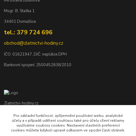
Miroslava Budínová
Msgr. B. Staška 1
34401 Domažlice
tel.: 379 724 696
obchod@zlatnictvi-hodiny.cz
IČO: 0
1621947
, DIČ: neplátce DPH
Bankovní spojení: 2500452838/2010
Zlatnictvi-hodiny.cz
Pro základní funkčnost, zpříjemnění používání webu, analytické
+420 379 492 545
účely a v případě udělení souhlasu také pro účely cílení reklamy
Po - Pá: 9,00 - 17,00 hod., So: 9,00 - 11,30 hod.
využíváme soubory cookies. Nastavení vlastních preferencí
cookies můžete kdykoli upravit odkazem ve spodní části stránek.
obchod@zlatnictvi-hodiny.cz