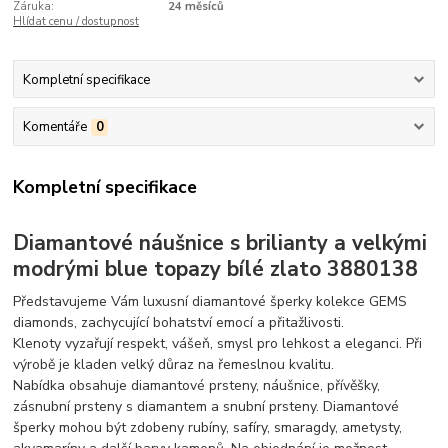
Záruka:
24 měsíců
Hlídat cenu / dostupnost
Kompletní specifikace
Komentáře
0
Kompletní specifikace
Diamantové náušnice s brilianty a velkými
modrými blue topazy bílé zlato 3880138
Představujeme Vám luxusní diamantové šperky kolekce GEMS
diamonds, zachycující bohatství emocí a přitažlivosti.
Klenoty vyzařují respekt, vášeň, smysl pro lehkost a eleganci. Při
výrobě je kladen velký důraz na řemeslnou kvalitu.
Nabídka obsahuje diamantové prsteny, náušnice, přívěšky,
zásnubní prsteny s diamantem a snubní prsteny. Diamantové
šperky mohou být zdobeny rubíny, safíry, smaragdy, ametysty,