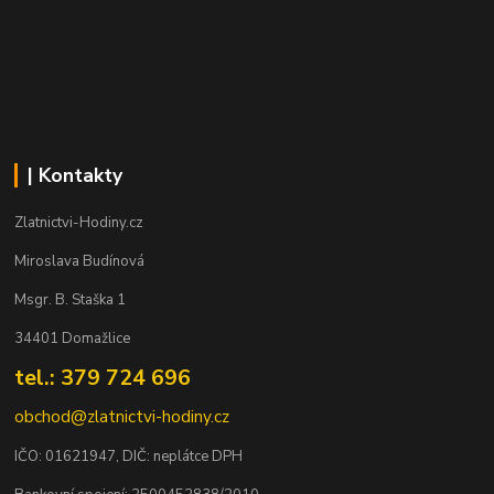
| Kontakty
Zlatnictvi-Hodiny.cz
Miroslava Budínová
Msgr. B. Staška 1
34401 Domažlice
tel.: 379 724 696
obchod@zlatnictvi-hodiny.cz
IČO: 0
1621947
, DIČ: neplátce DPH