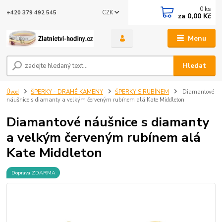
0
ks
CZK
+420 379 492 545
za
0,00 Kč
Menu
Hledat
Úvod
ŠPERKY - DRAHÉ KAMENY
ŠPERKY S RUBÍNEM
Diamantové
náušnice s diamanty a velkým červeným rubínem alá Kate Middleton
Diamantové náušnice s diamanty
a velkým červeným rubínem alá
Kate Middleton
Doprava ZDARMA