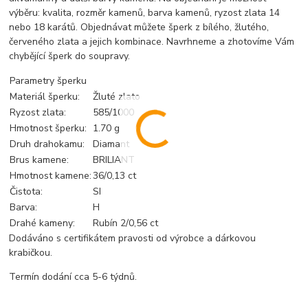
výběru: kvalita, rozměr kamenů, barva kamenů, ryzost zlata 14
nebo 18 karátů. Objednávat můžete šperk z bílého, žlutého,
červeného zlata a jejich kombinace. Navrhneme a zhotovíme Vám
chybějící šperk do soupravy.
Parametry šperku
Materiál šperku:
Žluté zlato
Ryzost zlata:
585/1000
Hmotnost šperku:
1.70 g
Druh drahokamu:
Diamant
Brus kamene:
BRILIANT
Hmotnost kamene:
36/0,13 ct
Čistota:
SI
Barva:
H
Drahé kameny:
Rubín 2/0,56 ct
Dodáváno s certifikátem pravosti od výrobce a dárkovou
krabičkou.
Termín dodání cca 5-6 týdnů.