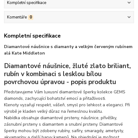
Kompletní specifikace
Komentáře
0
Kompletní specifikace
Diamantové náušnice s diamanty a velkým červeným rubínem
alá Kate Middleton
Diamantové náušnice, žluté zlato briliant,
rubín v kombinaci s lesklou bílou
povrchovou úpravou - popis produktu
Představujeme Vám luxusní diamantové šperky kolekce GEMS
diamonds, zachycující bohatství emocí a přitažlivosti.
Klenoty vyzařují respekt, vášeň, smysl pro lehkost a eleganci. Při
výrobě je kladen velký důraz na řemeslnou kvalitu.
Nabídka obsahuje diamantové prsteny, náušnice, přívěšky,
zásnubní prsteny s diamantem a snubní prsteny. Diamantové
šperky mohou být zdobeny rubíny, safíry, smaragdy, ametysty,
akvamaríny a další barvy kamenů. Na objednání je možnost