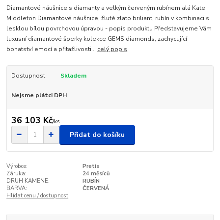
Diamantové náušnice s diamanty a velkým červeným rubínem alá Kate
Middleton Diamantové náušnice, žluté zlato briliant, rubín v kombinaci s
lesklou bílou povrchovou úpravou - popis produktu Představujeme Vám
luxusní diamantové šperky kolekce GEMS diamonds, zachycující
bohatství emocí a přitažlivosti...
celý popis
Dostupnost
Skladem
Nejsme plátci DPH
36 103 Kč
/
ks
Přidat do košíku
Výrobce:
Pretis
Záruka:
24 měsíců
DRUH KAMENE:
RUBÍN
BARVA:
ČERVENÁ
Hlídat cenu / dostupnost