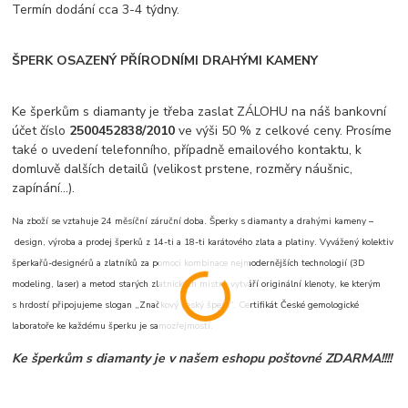
Termín dodání cca 3-4 týdny.
ŠPERK OSAZENÝ PŘÍRODNÍMI DRAHÝMI KAMENY
Ke šperkům s diamanty je třeba zaslat ZÁLOHU na náš bankovní
účet číslo
2500452838/2010
ve výši 50 % z celkové ceny. Prosíme
také o uvedení telefonního, případně emailového kontaktu, k
domluvě dalších detailů (velikost prstene, rozměry náušnic,
zapínání...).
Na zboží se vztahuje 24 měsíční záruční doba. Šperky s diamanty a drahými kameny –
design, výroba a prodej šperků z 14-ti a 18-ti karátového zlata a platiny. Vyvážený kolektiv
šperkařů-designérů a zlatníků za pomoci kombinace nejmodernějších technologií (3D
modeling, laser) a metod starých zlatnických mistrů vytváří originální klenoty, ke kterým
s hrdostí připojujeme slogan „Značkový český šperk“. Certifikát České gemologické
laboratoře ke každému šperku je samozřejmostí.
Ke šperkům s diamanty je v našem eshopu poštovné ZDARMA!!!!