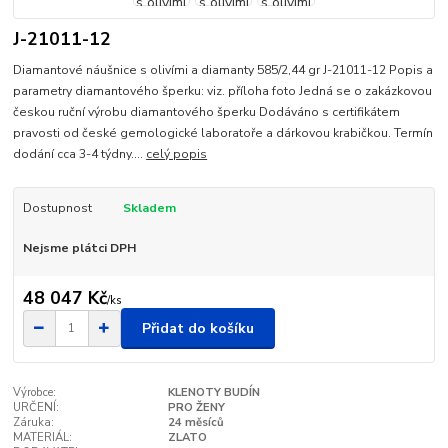
J-21011-12
Diamantové náušnice s olivími a diamanty 585/2,44 gr J-21011-12 Popis a
parametry diamantového šperku: viz. příloha foto Jedná se o zakázkovou
českou ruční výrobu diamantového šperku Dodáváno s certifikátem
pravosti od české gemologické laboratoře a dárkovou krabičkou. Termín
dodání cca 3-4 týdny....
celý popis
Dostupnost
Skladem
Nejsme plátci DPH
48 047 Kč
/
ks
Přidat do košíku
Výrobce:
KLENOTY BUDÍN
URČENÍ:
PRO ŽENY
Záruka:
24 měsíců
MATERIÁL:
ZLATO