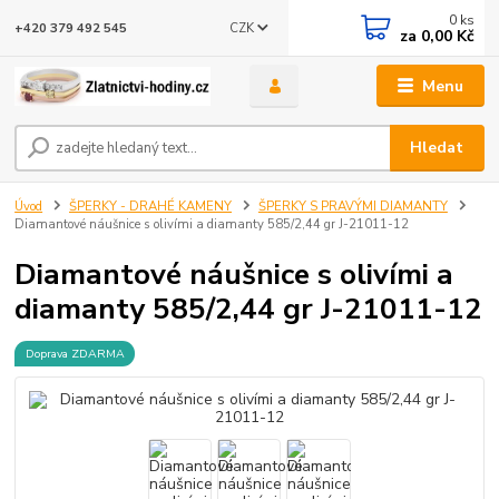
0
ks
CZK
+420 379 492 545
za
0,00 Kč
Menu
Hledat
Úvod
ŠPERKY - DRAHÉ KAMENY
ŠPERKY S PRAVÝMI DIAMANTY
Diamantové náušnice s olivími a diamanty 585/2,44 gr J-21011-12
Diamantové náušnice s olivími a
diamanty 585/2,44 gr J-21011-12
Doprava ZDARMA