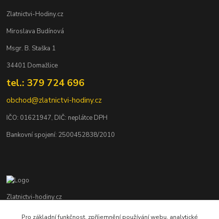
Zlatnictvi-Hodiny.cz
Miroslava Budínová
Msgr. B. Staška 1
34401 Domažlice
tel.: 379 724 696
obchod@zlatnictvi-hodiny.cz
IČO: 0
1621947
, DIČ: neplátce DPH
Bankovní spojení: 2500452838/2010
Zlatnictvi-hodiny.cz
Pro základní funkčnost, zpříjemnění používání webu, analytické