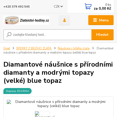
0
ks
CZK
+420 379 492 545
za
0,00 Kč
Menu
Hledat
Úvod
ŠPERKY Z BÍLÉHO ZLATA
Náušnice z bílého zlata
Diamantové
náušnice s přírodními diamanty a modrými topazy (velké) blue topaz
Diamantové náušnice s přírodními
diamanty a modrými topazy
(velké) blue topaz
Doprava ZDARMA