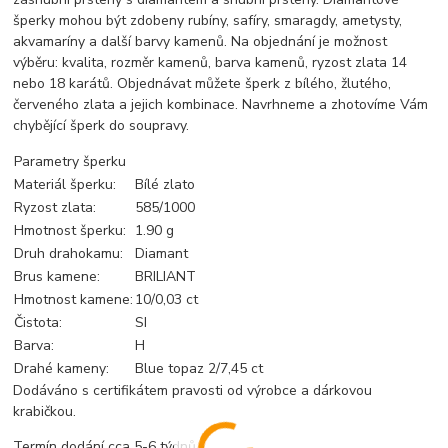
šperky mohou být zdobeny rubíny, safíry, smaragdy, ametysty,
akvamaríny a další barvy kamenů. Na objednání je možnost
výběru: kvalita, rozměr kamenů, barva kamenů, ryzost zlata 14
nebo 18 karátů. Objednávat můžete šperk z bílého, žlutého,
červeného zlata a jejich kombinace. Navrhneme a zhotovíme Vám
chybějící šperk do soupravy.
Parametry šperku
Materiál šperku:
Bílé zlato
Ryzost zlata:
585/1000
Hmotnost šperku:
1.90 g
Druh drahokamu:
Diamant
Brus kamene:
BRILIANT
Hmotnost kamene:
10/0,03 ct
Čistota:
SI
Barva:
H
Drahé kameny:
Blue topaz 2/7,45 ct
Dodáváno s certifikátem pravosti od výrobce a dárkovou
krabičkou.
Termín dodání cca 5-6 týdnů.