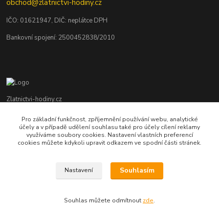
obchod@zlatnictvi-hodiny.cz
IČO: 0
1621947
, DIČ: neplátce DPH
Bankovní spojení: 2500452838/2010
Zlatnictvi-hodiny.cz
Pro základní funkčnost, zpříjemnění používání webu, analytické
+420 379 492 545
účely a v případě udělení souhlasu také pro účely cílení reklamy
Po - Pá: 9,00 - 17,00 hod., So: 9,00 - 11,30 hod.
využíváme soubory cookies. Nastavení vlastních preferencí
cookies můžete kdykoli upravit odkazem ve spodní části stránek.
obchod@zlatnictvi-hodiny.cz
Souhlasím
Nastavení
Souhlas můžete odmítnout
zde
.
Vytvořeno na
Eshop-rychle.cz