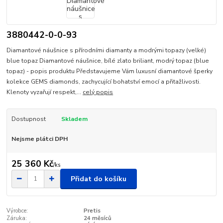
3880442-0-0-93
Diamantové náušnice s přírodními diamanty a modrými topazy (velké)
blue topaz Diamantové náušnice, bílé zlato briliant, modrý topaz (blue
topaz) - popis produktu Představujeme Vám luxusní diamantové šperky
kolekce GEMS diamonds, zachycující bohatství emocí a přitažlivosti.
Klenoty vyzařují respekt,...
celý popis
Dostupnost
Skladem
Nejsme plátci DPH
25 360 Kč
/
ks
Přidat do košíku
Výrobce:
Pretis
Záruka:
24 měsíců