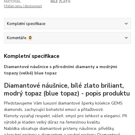
MATERIÁL:
BÍLÉ ZLATO
Hlídat cenu / dostupnost
Kompletní specifikace
Komentáře
0
Kompletní specifikace
Diamantové náušnice s přírodními diamanty a modrými
topazy (velké) blue topaz
Diamantové náušnice, bílé zlato briliant,
modrý topaz (blue topaz) - popis produktu
Představujeme Vám luxusní diamantové šperky kolekce GEMS
diamonds, zachycující bohatství emocí a přitažlivosti.
Klenoty vyzařují respekt, vášeň, smysl pro lehkost a eleganci. Při
výrobě je kladen velký důraz na řemeslnou kvalitu.
Nabídka obsahuje diamantové prsteny, náušnice, přívěšky,
zásnubní prsteny s diamantem a snubní prsteny. Diamantové