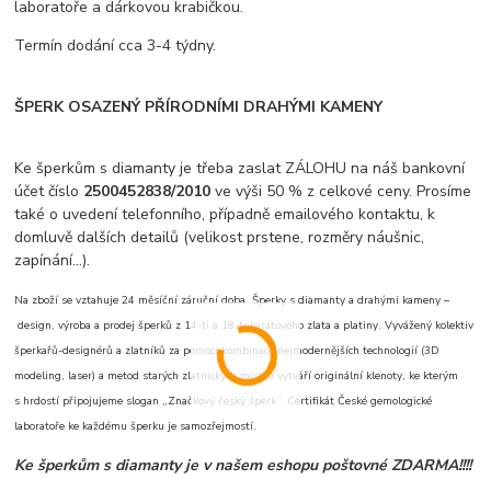
laboratoře a dárkovou krabičkou.
Termín dodání cca 3-4 týdny.
ŠPERK OSAZENÝ PŘÍRODNÍMI DRAHÝMI KAMENY
Ke šperkům s diamanty je třeba zaslat ZÁLOHU na náš bankovní
účet číslo
2500452838/2010
ve výši 50 % z celkové ceny. Prosíme
také o uvedení telefonního, případně emailového kontaktu, k
domluvě dalších detailů (velikost prstene, rozměry náušnic,
zapínání...).
Na zboží se vztahuje 24 měsíční záruční doba. Šperky s diamanty a drahými kameny –
design, výroba a prodej šperků z 14-ti a 18-ti karátového zlata a platiny. Vyvážený kolektiv
šperkařů-designérů a zlatníků za pomoci kombinace nejmodernějších technologií (3D
modeling, laser) a metod starých zlatnických mistrů vytváří originální klenoty, ke kterým
s hrdostí připojujeme slogan „Značkový český šperk“. Certifikát České gemologické
laboratoře ke každému šperku je samozřejmostí.
Ke šperkům s diamanty je v našem eshopu poštovné ZDARMA!!!!