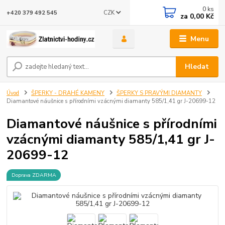
0
ks
CZK
+420 379 492 545
za
0,00 Kč
Menu
Hledat
Úvod
ŠPERKY - DRAHÉ KAMENY
ŠPERKY S PRAVÝMI DIAMANTY
Diamantové náušnice s přírodními vzácnými diamanty 585/1,41 gr J-20699-12
Diamantové náušnice s přírodními
vzácnými diamanty 585/1,41 gr J-
20699-12
Doprava ZDARMA