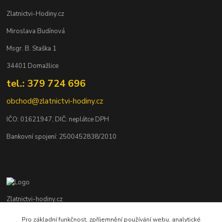
Zlatnictvi-Hodiny.cz
Miroslava Budínová
Msgr. B. Staška 1
34401 Domažlice
tel.: 379 724 696
obchod@zlatnictvi-hodiny.cz
IČO: 0
1621947
, DIČ: neplátce DPH
Bankovní spojení: 2500452838/2010
Zlatnictvi-hodiny.cz
Pro základní funkčnost, zpříjemnění používání webu, analytické