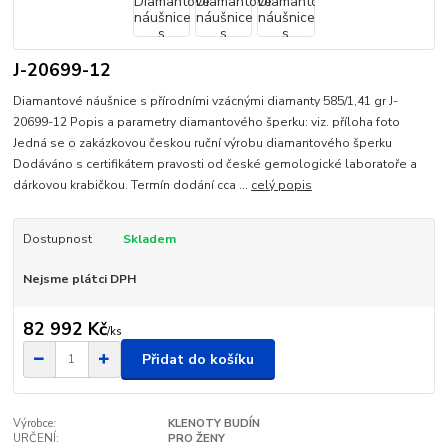
J-20699-12
Diamantové náušnice s přírodními vzácnými diamanty 585/1,41 gr J-
20699-12 Popis a parametry diamantového šperku: viz. příloha foto
Jedná se o zakázkovou českou ruční výrobu diamantového šperku
Dodáváno s certifikátem pravosti od české gemologické laboratoře a
dárkovou krabičkou. Termín dodání cca ...
celý popis
Dostupnost
Skladem
Nejsme plátci DPH
82 992 Kč
/
ks
Přidat do košíku
Výrobce:
KLENOTY BUDÍN
URČENÍ:
PRO ŽENY