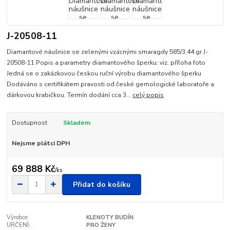
J-20508-11
Diamantové náušnice se zelenými vzácnými smaragdy 585/3,44 gr J-
20508-11 Popis a parametry diamantového šperku: viz. příloha foto
Jedná se o zakázkovou českou ruční výrobu diamantového šperku
Dodáváno s certifikátem pravosti od české gemologické laboratoře a
dárkovou krabičkou. Termín dodání cca 3...
celý popis
Dostupnost
Skladem
Nejsme plátci DPH
69 888 Kč
/
ks
Přidat do košíku
Výrobce:
KLENOTY BUDÍN
URČENÍ:
PRO ŽENY