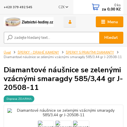
0
ks
CZK
+420 379 492 545
za
0,00 Kč
Menu
Hledat
Úvod
ŠPERKY - DRAHÉ KAMENY
ŠPERKY S PRAVÝMI DIAMANTY
Diamantové náušnice se zelenými vzácnými smaragdy 585/3,44 gr J-20508-11
Diamantové náušnice se zelenými
vzácnými smaragdy 585/3,44 gr J-
20508-11
Doprava ZDARMA