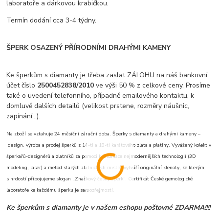
laboratoře a dárkovou krabičkou.
Termín dodání cca 3-4 týdny.
ŠPERK OSAZENÝ PŘÍRODNÍMI DRAHÝMI KAMENY
Ke šperkům s diamanty je třeba zaslat ZÁLOHU na náš bankovní
účet číslo
2500452838/2010
ve výši 50 % z celkové ceny. Prosíme
také o uvedení telefonního, případně emailového kontaktu, k
domluvě dalších detailů (velikost prstene, rozměry náušnic,
zapínání...).
Na zboží se vztahuje 24 měsíční záruční doba. Šperky s diamanty a drahými kameny –
design, výroba a prodej šperků z 14-ti a 18-ti karátového zlata a platiny. Vyvážený kolektiv
šperkařů-designérů a zlatníků za pomoci kombinace nejmodernějších technologií (3D
modeling, laser) a metod starých zlatnických mistrů vytváří originální klenoty, ke kterým
s hrdostí připojujeme slogan „Značkový český šperk“. Certifikát České gemologické
laboratoře ke každému šperku je samozřejmostí.
Ke šperkům s diamanty je v našem eshopu poštovné ZDARMA!!!!