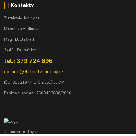
| Kontakty
Zlatnictvi-Hodiny.cz
Miroslava Budínová
Msgr. B. Staška 1
34401 Domažlice
tel.: 379 724 696
obchod@zlatnictvi-hodiny.cz
IČO: 0
1621947
, DIČ: neplátce DPH
Bankovní spojení: 2500452838/2010
Zlatnictvi-hodiny.cz