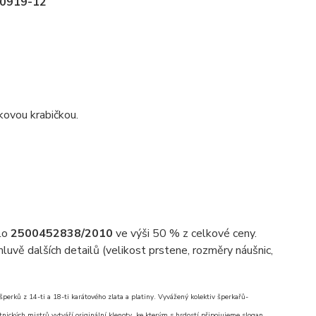
-20919-12
kovou krabičkou.
slo
2500452838/2010
ve výši 50 % z celkové ceny.
uvě dalších detailů (velikost prstene, rozměry náušnic,
erků z 14-ti a 18-ti karátového zlata a platiny. Vyvážený kolektiv šperkařů-
nických mistrů vytváří originální klenoty, ke kterým s hrdostí připojujeme slogan