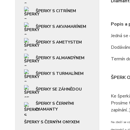
Diamanto
ŠPERKY S CITRÍNEM
Popis a
ŠPERKY S AKVAMARÍNEM
Jedná se
ŠPERKY S AMETYSTEM
Dodáváno 
ŠPERKY S ALMANDÝNEM
Termín do
ŠPERKY S TURMALÍNEM
ŠPERK 
ŠPERKY SE ZÁHNĚDOU
Ke šperk
Prosíme t
ŠPERKY S ČERNÝMI
DIAMANTY
zapínání...
ŠPERKY S ČERNÝM ONYXEM
Na zboží se vz
designérů a zl