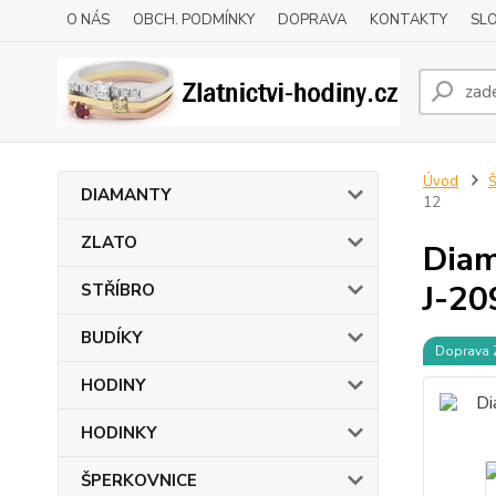
O NÁS
OBCH. PODMÍNKY
DOPRAVA
KONTAKTY
SLO
Úvod
DIAMANTY
12
ZLATO
Diam
J-20
STŘÍBRO
BUDÍKY
Doprava
HODINY
HODINKY
ŠPERKOVNICE