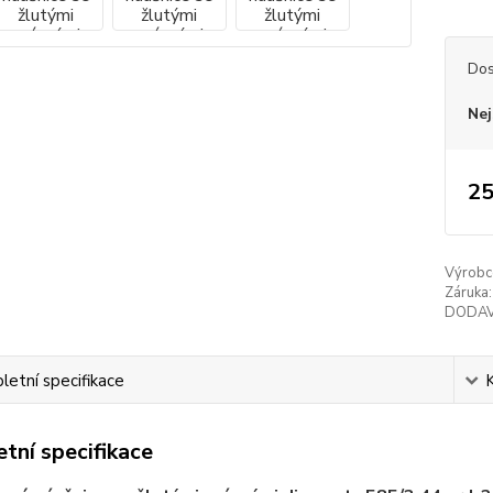
Dos
Nej
25
Výrobc
Záruka:
DODAV
etní specifikace
tní specifikace