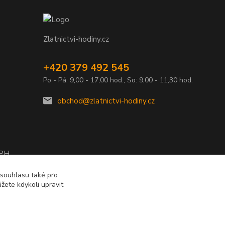
Zlatnictvi-hodiny.cz
+420 379 492 545
Po - Pá: 9,00 - 17,00 hod., So: 9,00 - 11,30 hod.
obchod@zlatnictvi-hodiny.cz
DPH
2010
 souhlasu také pro
žete kdykoli upravit