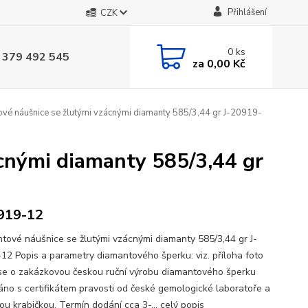
Přihlášení
CZK
0
ks
 379 492 545
za
0,00 Kč
vé náušnice se žlutými vzácnými diamanty 585/3,44 gr J-20919-
cnými diamanty 585/3,44 gr
919-12
tové náušnice se žlutými vzácnými diamanty 585/3,44 gr J-
12 Popis a parametry diamantového šperku: viz. příloha foto
se o zakázkovou českou ruční výrobu diamantového šperku
no s certifikátem pravosti od české gemologické laboratoře a
ou krabičkou. Termín dodání cca 3-...
celý popis