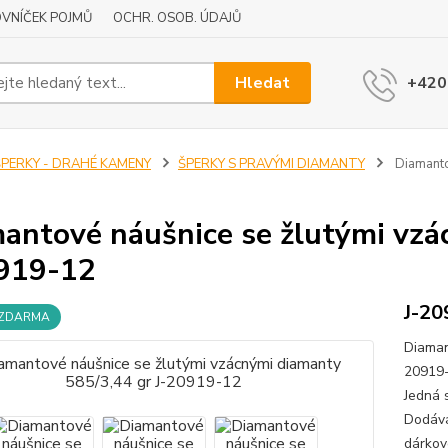
VNÍČEK POJMŮ
OCHR. OSOB. ÚDAJŮ
Hledat
+420
ŠPERKY - DRAHÉ KAMENY
ŠPERKY S PRAVÝMI DIAMANTY
Diamanto
antové náušnice se žlutými vzá
919-12
J-20
 ZDARMA
Diaman
20919-
Jedná 
Dodává
dárkov