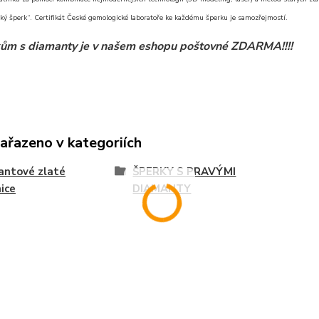
ký šperk“. Certifikát České gemologické laboratoře ke každému šperku je samozřejmostí.
ům s diamanty je v našem eshopu poštovné ZDARMA!!!!
zařazeno v kategoriích
antové zlaté
ŠPERKY S PRAVÝMI
ice
DIAMANTY