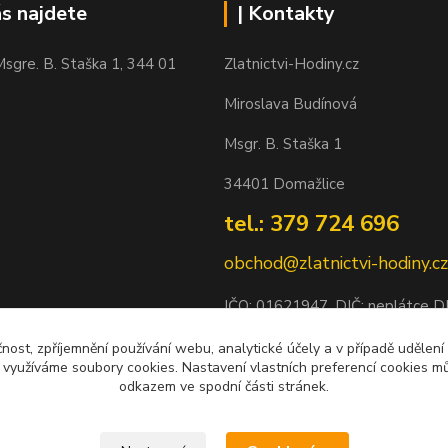
ás najdete
| Kontakty
sgre. B. Staška 1, 344 01
Zlatnictvi-Hodiny.cz
Miroslava Budínová
Msgr. B. Staška 1
34401 Domažlice
tel.: 379 724 696
obchod@zlatnictvi-hodiny.cz
IČO: 0
1621947
, DIČ: neplátce 
Bankovní spojení: 2500452838/
čnost, zpříjemnění používání webu, analytické účely a v případě udělení
y využíváme soubory cookies. Nastavení vlastních preferencí cookies mů
odkazem ve spodní části stránek.