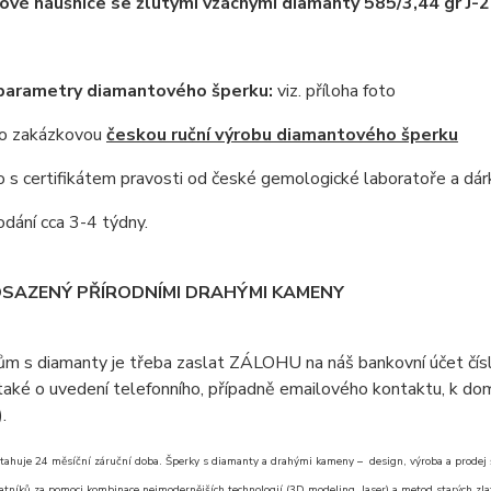
vé náušnice se žlutými vzácnými diamanty 585/3,44 gr J
 parametry diamantového šperku:
viz. příloha foto
 o zakázkovou
českou ruční výrobu diamantového šperku
s certifikátem pravosti od české gemologické laboratoře a dár
dání cca 3-4 týdny.
OSAZENÝ PŘÍRODNÍMI DRAHÝMI KAMENY
ům s diamanty je třeba zaslat ZÁLOHU na náš bankovní účet čí
aké o uvedení telefonního, případně emailového kontaktu, k doml
).
tahuje 24 měsíční záruční doba. Šperky s diamanty a drahými kameny – design, výroba a prodej šp
atníků za pomoci kombinace nejmodernějších technologií (3D modeling, laser) a metod starých zlat