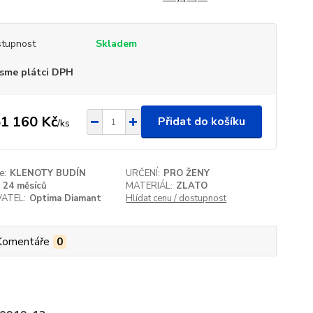
tupnost
Skladem
sme plátci DPH
1 160 Kč
Přidat do košíku
/
ks
e:
KLENOTY BUDÍN
URČENÍ:
PRO ŽENY
24 měsíců
MATERIÁL:
ZLATO
ATEL:
Optima Diamant
Hlídat cenu / dostupnost
Komentáře
0