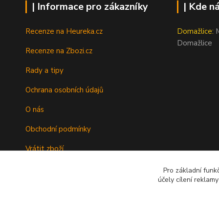
| Informace pro zákazníky
| Kde n
Recenze na Heureka.cz
Domažlice:
M
Domažlice
Recenze na Zbozi.cz
Rady a tipy
Ochrana osobních údajů
O nás
Obchodní podmínky
Vrátit zboží
Doprava
Pro základní funk
účely cílení reklam
Kontakty