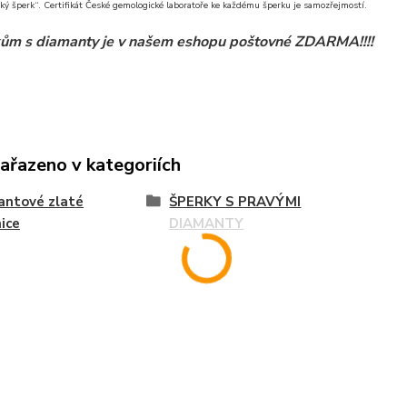
ký šperk“. Certifikát České gemologické laboratoře ke každému šperku je samozřejmostí.
ům s diamanty je v našem eshopu poštovné ZDARMA!!!!
zařazeno v kategoriích
antové zlaté
ŠPERKY S PRAVÝMI
ice
DIAMANTY