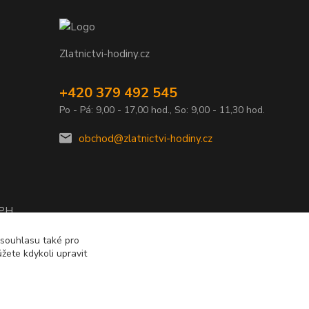
Zlatnictvi-hodiny.cz
+420 379 492 545
Po - Pá: 9,00 - 17,00 hod., So: 9,00 - 11,30 hod.
obchod@zlatnictvi-hodiny.cz
DPH
2010
 souhlasu také pro
žete kdykoli upravit