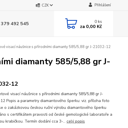
Přihlášení
CZK
0
ks
 379 492 545
za
0,00 Kč
vé visací náušnice s přírodními diamanty 585/5,88 gr J-21032-12
ními diamanty 585/5,88 gr J-
032-12
tové visací náušnice s přírodními diamanty 585/5,88 gr J-
12 Popis a parametry diamantového šperku: viz. příloha foto
se o zakázkovou českou ruční výrobu diamantového šperku
no s certifikátem pravosti od české gemologické laboratoře a
ou krabičkou. Termín dodání cca 3-...
celý popis