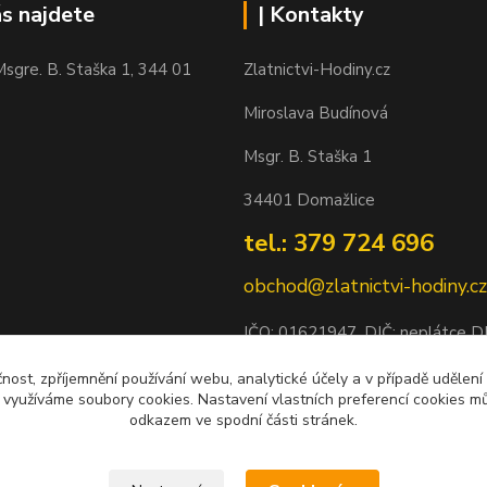
ás najdete
| Kontakty
sgre. B. Staška 1, 344 01
Zlatnictvi-Hodiny.cz
Miroslava Budínová
Msgr. B. Staška 1
34401 Domažlice
tel.: 379 724 696
obchod@zlatnictvi-hodiny.cz
IČO: 0
1621947
, DIČ: neplátce 
Bankovní spojení: 2500452838/
čnost, zpříjemnění používání webu, analytické účely a v případě udělení
y využíváme soubory cookies. Nastavení vlastních preferencí cookies mů
odkazem ve spodní části stránek.