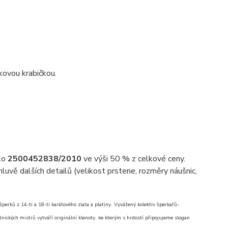
kovou krabičkou.
slo
2500452838/2010
ve výši 50 % z celkové ceny.
uvě dalších detailů (velikost prstene, rozměry náušnic,
erků z 14-ti a 18-ti karátového zlata a platiny. Vyvážený kolektiv šperkařů-
nických mistrů vytváří originální klenoty, ke kterým s hrdostí připojujeme slogan