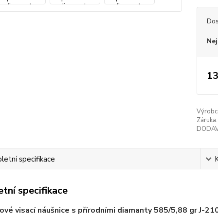
Dos
Nej
13
Výrobc
Záruka:
DODAV
etní specifikace
tní specifikace
vé visací náušnice s přírodními diamanty 585/5,88 gr J-2