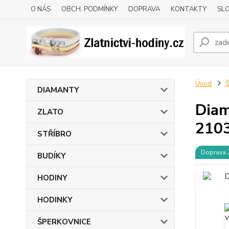
O NÁS
OBCH. PODMÍNKY
DOPRAVA
KONTAKTY
SLO
Úvod
DIAMANTY
Diam
ZLATO
210
STŘÍBRO
Doprava
BUDÍKY
HODINY
HODINKY
ŠPERKOVNICE