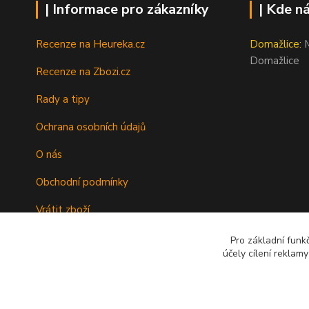
| Informace pro zákazníky
| Kde n
Recenze na Heureka.cz
Domažlice:
M
Domažlice
Recenze na Zbozi.cz
Rady a tipy
Ochrana osobních údajů
O nás
Obchodní podmínky
Vrátit zboží
Doprava
Pro základní funk
účely cílení reklam
Kontakty