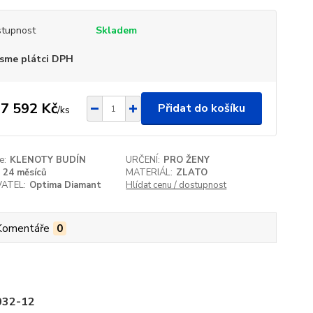
tupnost
Skladem
sme plátci DPH
7 592 Kč
Přidat do košíku
/
ks
e:
KLENOTY BUDÍN
URČENÍ:
PRO ŽENY
24 měsíců
MATERIÁL:
ZLATO
ATEL:
Optima Diamant
Hlídat cenu / dostupnost
Komentáře
0
1032-12