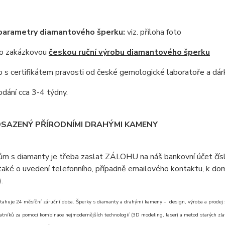
 parametry diamantového šperku:
viz. příloha foto
 o zakázkovou
českou ruční výrobu diamantového šperku
s certifikátem pravosti od české gemologické laboratoře a dár
dání cca 3-4 týdny.
OSAZENÝ PŘÍRODNÍMI DRAHÝMI KAMENY
ům s diamanty je třeba zaslat ZÁLOHU na náš bankovní účet čí
aké o uvedení telefonního, případně emailového kontaktu, k doml
).
tahuje 24 měsíční záruční doba. Šperky s diamanty a drahými kameny – design, výroba a prodej šp
atníků za pomoci kombinace nejmodernějších technologií (3D modeling, laser) a metod starých zlat