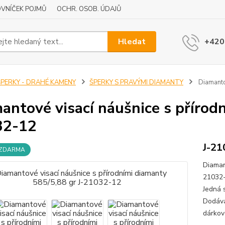
VNÍČEK POJMŮ
OCHR. OSOB. ÚDAJŮ
Hledat
+420
ŠPERKY - DRAHÉ KAMENY
ŠPERKY S PRAVÝMI DIAMANTY
Diamanto
antové visací náušnice s přírod
32-12
J-21
 ZDARMA
Diaman
21032-
Jedná 
Dodává
dárkov