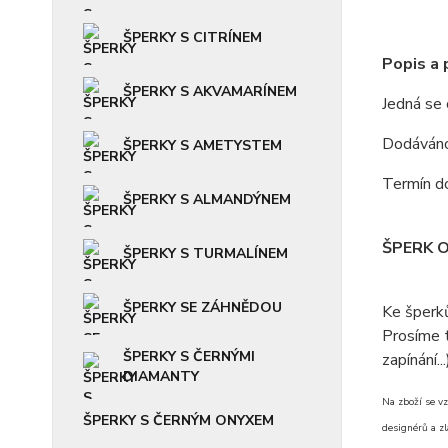
ŠPERKY S CITRÍNEM
Popis a
ŠPERKY S AKVAMARÍNEM
Jedná se
Dodáváno 
ŠPERKY S AMETYSTEM
Termín do
ŠPERKY S ALMANDÝNEM
ŠPERK 
ŠPERKY S TURMALÍNEM
ŠPERKY SE ZÁHNĚDOU
Ke šperk
Prosíme t
ŠPERKY S ČERNÝMI
zapínání...
DIAMANTY
Na zboží se vz
ŠPERKY S ČERNÝM ONYXEM
designérů a zl