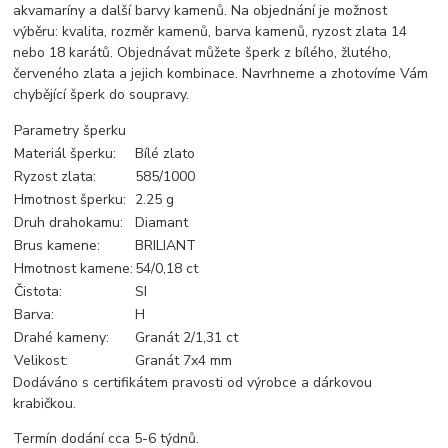
akvamaríny a další barvy kamenů. Na objednání je možnost
výběru: kvalita, rozměr kamenů, barva kamenů, ryzost zlata 14
nebo 18 karátů. Objednávat můžete šperk z bílého, žlutého,
červeného zlata a jejich kombinace. Navrhneme a zhotovíme Vám
chybějící šperk do soupravy.
Parametry šperku
Materiál šperku:
Bílé zlato
Ryzost zlata:
585/1000
Hmotnost šperku:
2.25 g
Druh drahokamu:
Diamant
Brus kamene:
BRILIANT
Hmotnost kamene:
54/0,18 ct
Čistota:
SI
Barva:
H
Drahé kameny:
Granát 2/1,31 ct
Velikost:
Granát 7x4 mm
Dodáváno s certifikátem pravosti od výrobce a dárkovou
krabičkou.
Termín dodání cca 5-6 týdnů.