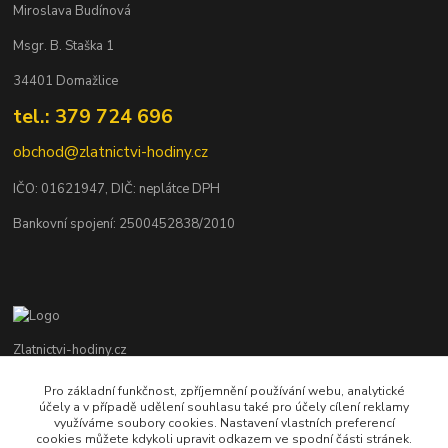
Miroslava Budínová
Msgr. B. Staška 1
34401 Domažlice
tel.: 379 724 696
obchod@zlatnictvi-hodiny.cz
IČO: 0
1621947
, DIČ: neplátce DPH
Bankovní spojení: 2500452838/2010
Zlatnictvi-hodiny.cz
Pro základní funkčnost, zpříjemnění používání webu, analytické
+420 379 492 545
účely a v případě udělení souhlasu také pro účely cílení reklamy
Po - Pá: 9,00 - 17,00 hod., So: 9,00 - 11,30 hod.
využíváme soubory cookies. Nastavení vlastních preferencí
cookies můžete kdykoli upravit odkazem ve spodní části stránek.