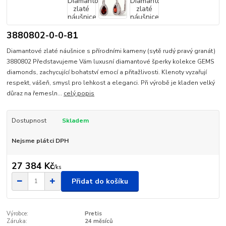
3880802-0-0-81
Diamantové zlaté náušnice s přírodními kameny (sytě rudý pravý granát)
3880802 Představujeme Vám luxusní diamantové šperky kolekce GEMS
diamonds, zachycující bohatství emocí a přitažlivosti. Klenoty vyzařují
respekt, vášeň, smysl pro lehkost a eleganci. Při výrobě je kladen velký
důraz na řemesln...
celý popis
Dostupnost
Skladem
Nejsme plátci DPH
27 384 Kč
/
ks
Přidat do košíku
Výrobce:
Pretis
Záruka:
24 měsíců