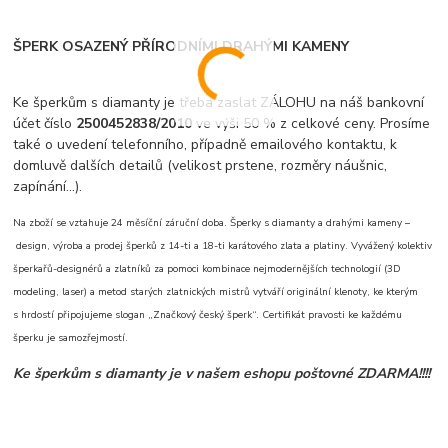
ŠPERK OSAZENÝ PŘÍRODNÍMI DRAHÝMI KAMENY
Ke šperkům s diamanty je třeba zaslat ZÁLOHU na náš bankovní
účet číslo
2500452838/2010
ve výši 50 % z celkové ceny. Prosíme
také o uvedení telefonního, případně emailového kontaktu, k
domluvě dalších detailů (velikost prstene, rozměry náušnic,
zapínání...).
Na zboží se vztahuje 24 měsíční záruční doba. Šperky s diamanty a drahými kameny –
design, výroba a prodej šperků z 14-ti a 18-ti karátového zlata a platiny. Vyvážený kolektiv
šperkařů-designérů a zlatníků za pomoci kombinace nejmodernějších technologií (3D
modeling, laser) a metod starých zlatnických mistrů vytváří originální klenoty, ke kterým
s hrdostí připojujeme slogan „Značkový český šperk“. Certifikát pravosti ke každému
šperku je samozřejmostí.
Ke šperkům s diamanty je v našem eshopu poštovné ZDARMA!!!!