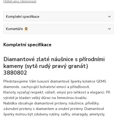
Hlídat cenu / dostupnost
Kompletní specifikace
Komentáře
0
Kompletní specifikace
Diamantové zlaté náušnice s přírodními
kameny (sytě rudý pravý granát)
3880802
Představujeme Vám luxusní diamantové šperky kolekce GEMS
diamonds, zachycující bohatství emocí a přitažlivosti.
Klenoty vyzařují respekt, vášeň, smysl pro lehkost a eleganci. Při
výrobě je kladen velký důraz na řemeslnou kvalitu.
Nabídka obsahuje diamantové prsteny, náušnice, přívěšky,
zásnubní prsteny s diamantem a snubní prsteny. Diamantové
šperky mohou být zdobeny rubíny, safíry, smaragdy, ametysty,