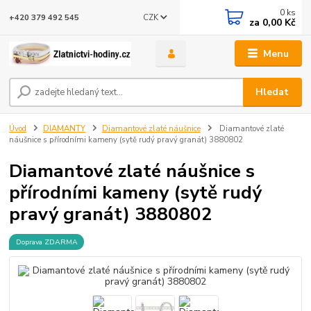
0
ks
CZK
+420 379 492 545
za
0,00 Kč
Menu
Hledat
Úvod
DIAMANTY
Diamantové zlaté náušnice
Diamantové zlaté
náušnice s přírodními kameny (sytě rudý pravý granát) 3880802
Diamantové zlaté náušnice s
přírodními kameny (sytě rudý
pravý granát) 3880802
Doprava ZDARMA