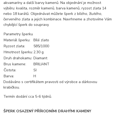
akvamaríny a další barvy kamenů. Na objednání je možnost
výběru: kvalita, rozměr kamenů, barva kamenů, ryzost zlata 14
nebo 18 karátů. Objednávat můžete šperk z bílého, žlutého,
červeného zlata a jejich kombinace. Navrhneme a zhotovíme Vám
chybějící šperk do soupravy.
Parametry šperku
Materiál šperku:
Bílé zlato
Ryzost zlata:
585/1000
Hmotnost šperku:
2.30 g
Druh drahokamu:
Diamant
Brus kamene:
BRILIANT
Čistota:
SI
Barva:
H
Dodáváno s certifikátem pravosti od výrobce a dárkovou
krabičkou.
Termín dodání cca 5-6 týdnů.
ŠPERK OSAZENÝ PŘÍRODNÍMI DRAHÝMI KAMENY