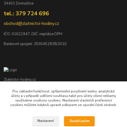
34401 Domažlice
tel.: 379 724 696
obchod@zlatnictvi-hodiny.cz
IČO: 0
1621947
, DIČ: neplátce DPH
Bankovní spojení: 2500452838/2010
Zlatnictvi-hodiny.cz
Pro základní funkčnost, zpříjemnění používání webu, analytické
+420 379 492 545
účely a v případě udělení souhlasu také pro účely cílení reklamy
Po - Pá: 9,00 - 17,00 hod., So: 9,00 - 11,30 hod.
využíváme soubory cookies. Nastavení vlastních preferencí
cookies můžete kdykoli upravit odkazem ve spodní části stránek.
obchod@zlatnictvi-hodiny.cz
Souhlasím
Nastavení