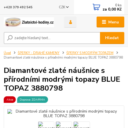
0
ks
CZK
+420 379 492 545
za
0,00 Kč
Menu
Hledat
Úvod
ŠPERKY - DRAHÉ KAMENY
ŠPERKY S MODRÝM TOPAZEM
Diamantové zlaté náušnice s přírodními modrými topazy BLUE TOPAZ 3880798
Diamantové zlaté náušnice s
přírodními modrými topazy BLUE
TOPAZ 3880798
Akce
Doprava ZDARMA