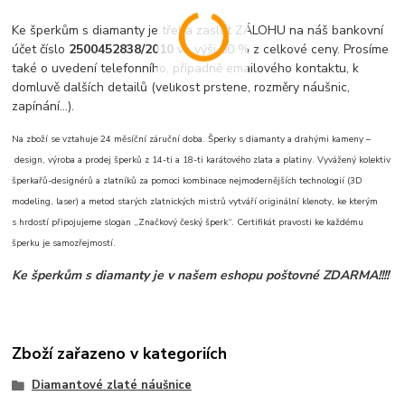
Ke šperkům s diamanty je třeba zaslat ZÁLOHU na náš bankovní
účet číslo
2500452838/2010
ve výši 50 % z celkové ceny. Prosíme
také o uvedení telefonního, případně emailového kontaktu, k
domluvě dalších detailů (velikost prstene, rozměry náušnic,
zapínání...).
Na zboží se vztahuje 24 měsíční záruční doba. Šperky s diamanty a drahými kameny –
design, výroba a prodej šperků z 14-ti a 18-ti karátového zlata a platiny. Vyvážený kolektiv
šperkařů-designérů a zlatníků za pomoci kombinace nejmodernějších technologií (3D
modeling, laser) a metod starých zlatnických mistrů vytváří originální klenoty, ke kterým
s hrdostí připojujeme slogan „Značkový český šperk“. Certifikát pravosti ke každému
šperku je samozřejmostí.
Ke šperkům s diamanty je v našem eshopu poštovné ZDARMA!!!!
Zboží zařazeno v kategoriích
Diamantové zlaté náušnice