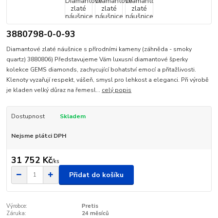
3880798-0-0-93
Diamantové zlaté náušnice s přírodními kameny (záhněda - smoky
quartz) 3880806) Představujeme Vám luxusní diamantové šperky
kolekce GEMS diamonds, zachycující bohatství emocí a přitažlivosti.
Klenoty vyzařují respekt, vášeň, smysl pro lehkost a eleganci. Při výrobě
je kladen velký důraz na řemesl...
celý popis
Dostupnost
Skladem
Nejsme plátci DPH
31 752 Kč
/
ks
Přidat do košíku
Výrobce:
Pretis
Záruka:
24 měsíců