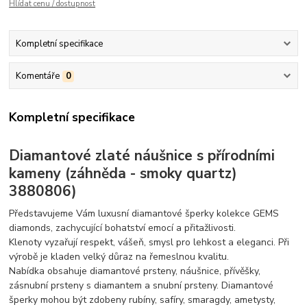
Hlídat cenu / dostupnost
Kompletní specifikace
Komentáře
0
Kompletní specifikace
Diamantové zlaté náušnice s přírodními
kameny (záhněda - smoky quartz)
3880806)
Představujeme Vám luxusní diamantové šperky kolekce GEMS
diamonds, zachycující bohatství emocí a přitažlivosti.
Klenoty vyzařují respekt, vášeň, smysl pro lehkost a eleganci. Při
výrobě je kladen velký důraz na řemeslnou kvalitu.
Nabídka obsahuje diamantové prsteny, náušnice, přívěšky,
zásnubní prsteny s diamantem a snubní prsteny. Diamantové
šperky mohou být zdobeny rubíny, safíry, smaragdy, ametysty,