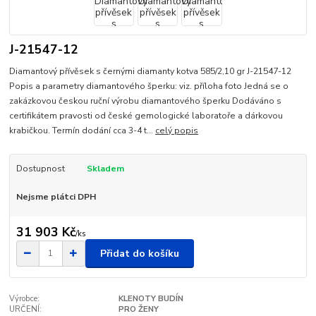
J-21547-12
Diamantový přívěsek s černými diamanty kotva 585/2,10 gr J-21547-12
Popis a parametry diamantového šperku: viz. příloha foto Jedná se o
zakázkovou českou ruční výrobu diamantového šperku Dodáváno s
certifikátem pravosti od české gemologické laboratoře a dárkovou
krabičkou. Termín dodání cca 3-4 t...
celý popis
Dostupnost
Skladem
Nejsme plátci DPH
31 903 Kč
/
ks
Přidat do košíku
Výrobce:
KLENOTY BUDÍN
URČENÍ:
PRO ŽENY