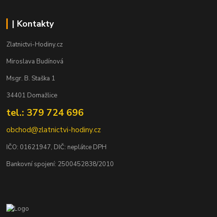
| Kontakty
Zlatnictvi-Hodiny.cz
Miroslava Budínová
Msgr. B. Staška 1
34401 Domažlice
tel.: 379 724 696
obchod@zlatnictvi-hodiny.cz
IČO: 0
1621947
, DIČ: neplátce DPH
Bankovní spojení: 2500452838/2010