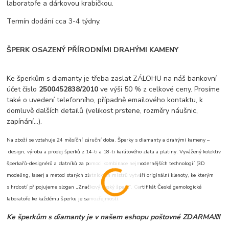
laboratoře a dárkovou krabičkou.
Termín dodání cca 3-4 týdny.
ŠPERK OSAZENÝ PŘÍRODNÍMI DRAHÝMI KAMENY
Ke šperkům s diamanty je třeba zaslat ZÁLOHU na náš bankovní
účet číslo
2500452838/2010
ve výši 50 % z celkové ceny. Prosíme
také o uvedení telefonního, případně emailového kontaktu, k
domluvě dalších detailů (velikost prstene, rozměry náušnic,
zapínání...).
Na zboží se vztahuje 24 měsíční záruční doba. Šperky s diamanty a drahými kameny –
design, výroba a prodej šperků z 14-ti a 18-ti karátového zlata a platiny. Vyvážený kolektiv
šperkařů-designérů a zlatníků za pomoci kombinace nejmodernějších technologií (3D
modeling, laser) a metod starých zlatnických mistrů vytváří originální klenoty, ke kterým
s hrdostí připojujeme slogan „Značkový český šperk“. Certifikát České gemologické
laboratoře ke každému šperku je samozřejmostí.
Ke šperkům s diamanty je v našem eshopu poštovné ZDARMA!!!!