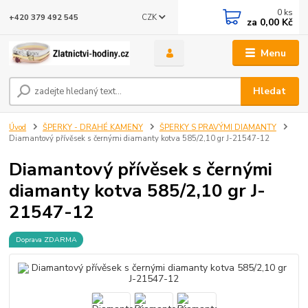
0
ks
CZK
+420 379 492 545
za
0,00 Kč
Menu
Hledat
Úvod
ŠPERKY - DRAHÉ KAMENY
ŠPERKY S PRAVÝMI DIAMANTY
Diamantový přívěsek s černými diamanty kotva 585/2,10 gr J-21547-12
Diamantový přívěsek s černými
diamanty kotva 585/2,10 gr J-
21547-12
Doprava ZDARMA