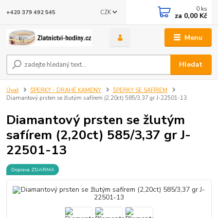
0
ks
CZK
+420 379 492 545
za
0,00 Kč
Menu
Hledat
Úvod
ŠPERKY - DRAHÉ KAMENY
ŠPERKY SE SAFÍREM
Diamantový prsten se žlutým safírem (2,20ct) 585/3,37 gr J-22501-13
Diamantový prsten se žlutým
safírem (2,20ct) 585/3,37 gr J-
22501-13
Doprava ZDARMA