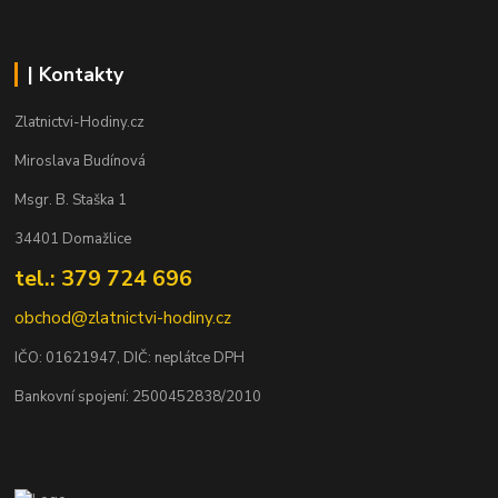
| Kontakty
Zlatnictvi-Hodiny.cz
Miroslava Budínová
Msgr. B. Staška 1
34401 Domažlice
tel.: 379 724 696
obchod@zlatnictvi-hodiny.cz
IČO: 0
1621947
, DIČ: neplátce DPH
Bankovní spojení: 2500452838/2010