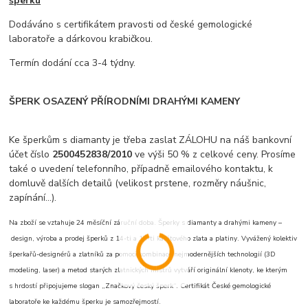
šperku
Dodáváno s certifikátem pravosti od české gemologické
laboratoře a dárkovou krabičkou.
Termín dodání cca 3-4 týdny.
ŠPERK OSAZENÝ PŘÍRODNÍMI DRAHÝMI KAMENY
Ke šperkům s diamanty je třeba zaslat ZÁLOHU na náš bankovní
účet číslo
2500452838/2010
ve výši 50 % z celkové ceny. Prosíme
také o uvedení telefonního, případně emailového kontaktu, k
domluvě dalších detailů (velikost prstene, rozměry náušnic,
zapínání...).
Na zboží se vztahuje 24 měsíční záruční doba. Šperky s diamanty a drahými kameny –
design, výroba a prodej šperků z 14-ti a 18-ti karátového zlata a platiny. Vyvážený kolektiv
šperkařů-designérů a zlatníků za pomoci kombinace nejmodernějších technologií (3D
modeling, laser) a metod starých zlatnických mistrů vytváří originální klenoty, ke kterým
s hrdostí připojujeme slogan „Značkový český šperk“. Certifikát České gemologické
laboratoře ke každému šperku je samozřejmostí.