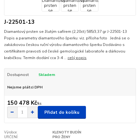
J-22501-13
Diamantový prsten se žlutým safírem (2,20ct) 585/3,37 gr J-22501-13
Popis a parametry diamantového šperku: viz. příloha foto Jedná se o
zakázkovou českou ruční výrobu diamantového šperku Dodáváno s
certifikátem pravosti od české gemologické laboratoře a dárkovou
krabičkou. Termín dodání cca 3-4 ...
celý popis
Dostupnost
Skladem
Nejsme plátci DPH
150 478 Kč
/
ks
Přidat do košíku
Výrobce:
KLENOTY BUDÍN
URČENÍ:
PRO ŽENY