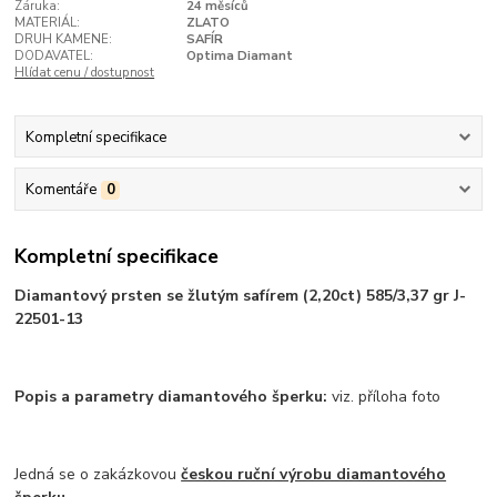
Záruka:
24 měsíců
MATERIÁL:
ZLATO
DRUH KAMENE:
SAFÍR
DODAVATEL:
Optima Diamant
Hlídat cenu / dostupnost
Kompletní specifikace
Komentáře
0
Kompletní specifikace
Diamantový prsten se žlutým safírem (2,20ct) 585/3,37 gr J-
22501-13
Popis a parametry diamantového šperku:
viz. příloha foto
Jedná se o zakázkovou
českou ruční výrobu diamantového