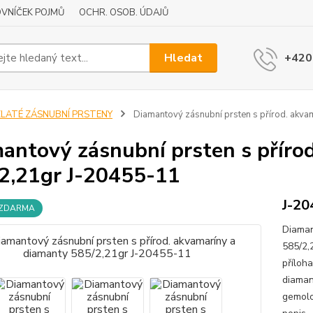
VNÍČEK POJMŮ
OCHR. OSOB. ÚDAJŮ
Hledat
+420
ZLATÉ ZÁSNUBNÍ PRSTENY
Diamantový zásnubní prsten s přírod. akva
antový zásnubní prsten s příro
2,21gr J-20455-11
J-20
 ZDARMA
Diaman
585/2,
příloh
diaman
gemolo