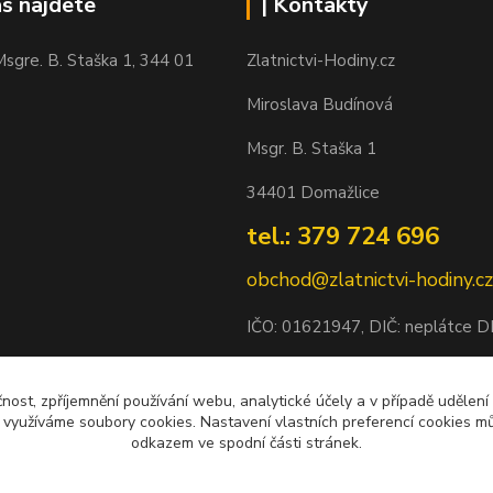
ás najdete
| Kontakty
sgre. B. Staška 1, 344 01
Zlatnictvi-Hodiny.cz
Miroslava Budínová
Msgr. B. Staška 1
34401 Domažlice
tel.: 379 724 696
obchod@zlatnictvi-hodiny.cz
IČO: 0
1621947
, DIČ: neplátce 
Bankovní spojení: 2500452838/
čnost, zpříjemnění používání webu, analytické účely a v případě udělení
y využíváme soubory cookies. Nastavení vlastních preferencí cookies mů
odkazem ve spodní části stránek.