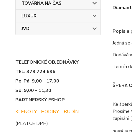
TOVÁRNA NA ČAS
Diamanto
LUXUR
JVD
Popis a
Jedná se
Dodáváno 
TELEFONICKÉ OBJEDNÁVKY:
Termín do
TEL: 379 724 696
Po-Pá: 9,00 - 17,00
ŠPERK 
So: 9,00 - 11,30
PARTNERSKÝ ESHOP
Ke šperk
Prosíme t
KLENOTY - HODINY J. BUDÍN
zapínání...
(PLÁTCE DPH)
Na zboží se vz