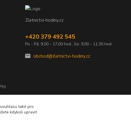
Zlatnictvi-hodiny.cz
+420 379 492 545
Po - Pá: 9,00 - 17,00 hod., So: 9,00 - 11,30 hod.
obchod@zlatnictvi-hodiny.cz
DPH
2010
 souhlasu také pro
žete kdykoli upravit