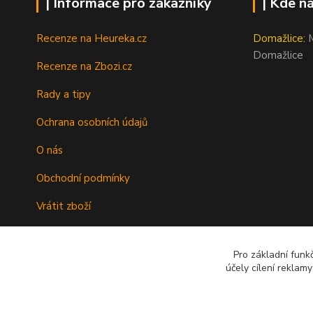
| Informace pro zákazníky
| Kde n
Recenze na Heureka.cz
Domažlice:
M
Domažlice
Recenze na Zbozi.cz
Rady a tipy
Ochrana osobních údajů
O nás
Obchodní podmínky
Vrátit zboží
Doprava
Pro základní funk
Kontakty
účely cílení reklam