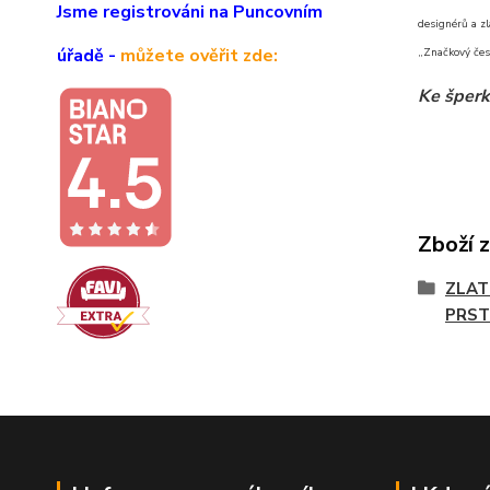
Jsme registrováni na Puncovním
designérů a zl
úřadě -
můžete ověřit zde:
„Značkový čes
Ke šperk
Zboží 
ZLAT
PRST