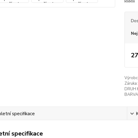
popis
Dos
Nej
27
Výrobc
Záruka:
DRUH 
BARVA
etní specifikace
tní specifikace