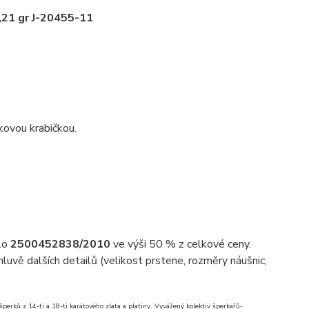
,21 gr J-20455-11
kovou krabičkou.
slo
2500452838/2010
ve výši 50 % z celkové ceny.
uvě dalších detailů (velikost prstene, rozměry náušnic,
erků z 14-ti a 18-ti karátového zlata a platiny. Vyvážený kolektiv šperkařů-