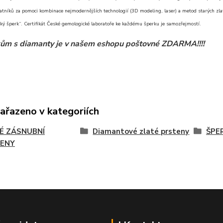
atníků za pomoci kombinace nejmodernějších technologií (3D modeling, laser) a metod starých zlat
ký šperk“. Certifikát České gemologické laboratoře ke každému šperku je samozřejmostí.
ům s diamanty je v našem eshopu poštovné ZDARMA!!!!
zařazeno v kategoriích
É ZÁSNUBNÍ
Diamantové zlaté prsteny
ŠPE
ENY