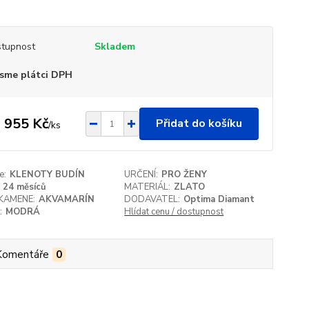
tupnost
Skladem
sme plátci DPH
 955 Kč
Přidat do košíku
/
ks
e:
KLENOTY BUDÍN
URČENÍ:
PRO ŽENY
24 měsíců
MATERIÁL:
ZLATO
KAMENE:
AKVAMARÍN
DODAVATEL:
Optima Diamant
:
MODRÁ
Hlídat cenu / dostupnost
Komentáře
0