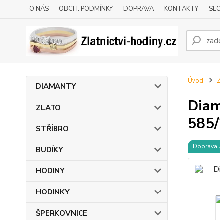
O NÁS
OBCH. PODMÍNKY
DOPRAVA
KONTAKTY
SLO
Úvod
DIAMANTY
Diam
ZLATO
585/
STŘÍBRO
Doprava
BUDÍKY
HODINY
HODINKY
ŠPERKOVNICE