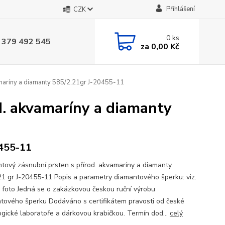
Přihlášení
CZK
0
ks
 379 492 545
za
0,00 Kč
maríny a diamanty 585/2,21gr J-20455-11
d. akvamaríny a diamanty
455-11
tový zásnubní prsten s přírod. akvamaríny a diamanty
21 gr J-20455-11 Popis a parametry diamantového šperku: viz.
a foto Jedná se o zakázkovou českou ruční výrobu
tového šperku Dodáváno s certifikátem pravosti od české
gické laboratoře a dárkovou krabičkou. Termín dod...
celý