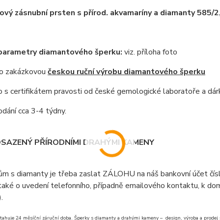
vý zásnubní prsten s přírod. akvamaríny a diamanty 585/2
 parametry diamantového šperku:
viz. příloha foto
 o zakázkovou
českou ruční výrobu diamantového šperku
s certifikátem pravosti od české gemologické laboratoře a dár
dání cca 3-4 týdny.
OSAZENÝ PŘÍRODNÍMI DRAHÝMI KAMENY
ům s diamanty je třeba zaslat ZÁLOHU na náš bankovní účet čí
aké o uvedení telefonního, případně emailového kontaktu, k doml
).
tahuje 24 měsíční záruční doba. Šperky s diamanty a drahými kameny – design, výroba a prodej šp