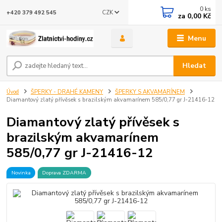
0
ks
CZK
+420 379 492 545
za
0,00 Kč
Menu
Hledat
Úvod
ŠPERKY - DRAHÉ KAMENY
ŠPERKY S AKVAMARÍNEM
Diamantový zlatý přívěsek s brazilským akvamarínem 585/0,77 gr J-21416-12
Diamantový zlatý přívěsek s
brazilským akvamarínem
585/0,77 gr J-21416-12
Novinka
Doprava ZDARMA