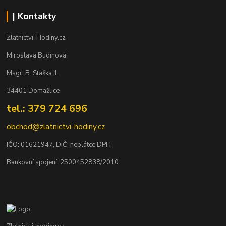
| Kontakty
Zlatnictvi-Hodiny.cz
Miroslava Budínová
Msgr. B. Staška 1
34401 Domažlice
tel.: 379 724 696
obchod@zlatnictvi-hodiny.cz
IČO: 0
1621947
, DIČ: neplátce DPH
Bankovní spojení: 2500452838/2010