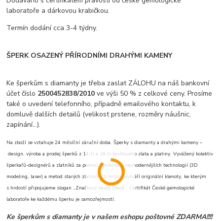
Dodáváno s certifikátem pravosti od české gemologické
laboratoře a dárkovou krabičkou.
Termín dodání cca 3-4 týdny.
ŠPERK OSAZENÝ PŘÍRODNÍMI DRAHÝMI KAMENY
Ke šperkům s diamanty je třeba zaslat ZÁLOHU na náš bankovní
účet číslo
2500452838/2010
ve výši 50 % z celkové ceny. Prosíme
také o uvedení telefonního, případně emailového kontaktu, k
domluvě dalších detailů (velikost prstene, rozměry náušnic,
zapínání...).
Na zboží se vztahuje 24 měsíční záruční doba. Šperky s diamanty a drahými kameny –
design, výroba a prodej šperků z 14-ti a 18-ti karátového zlata a platiny. Vyvážený kolektiv
šperkařů-designérů a zlatníků za pomoci kombinace nejmodernějších technologií (3D
modeling, laser) a metod starých zlatnických mistrů vytváří originální klenoty, ke kterým
s hrdostí připojujeme slogan „Značkový český šperk“. Certifikát České gemologické
laboratoře ke každému šperku je samozřejmostí.
Ke šperkům s diamanty je v našem eshopu poštovné ZDARMA!!!!