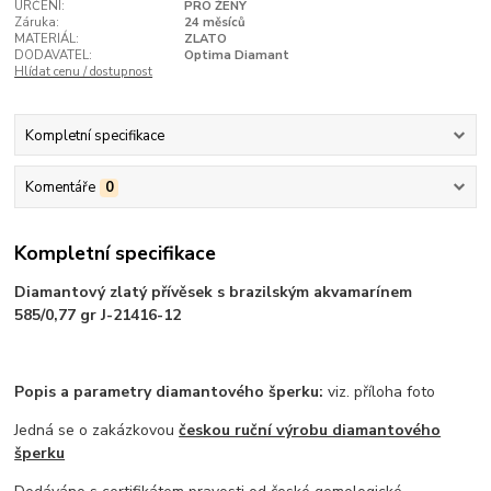
URČENÍ:
PRO ŽENY
Záruka:
24 měsíců
MATERIÁL:
ZLATO
DODAVATEL:
Optima Diamant
Hlídat cenu / dostupnost
Kompletní specifikace
Komentáře
0
Kompletní specifikace
Diamantový zlatý přívěsek s brazilským akvamarínem
585/0,77 gr J-21416-12
Popis a parametry diamantového šperku:
viz. příloha foto
Jedná se o zakázkovou
českou ruční výrobu diamantového
šperku