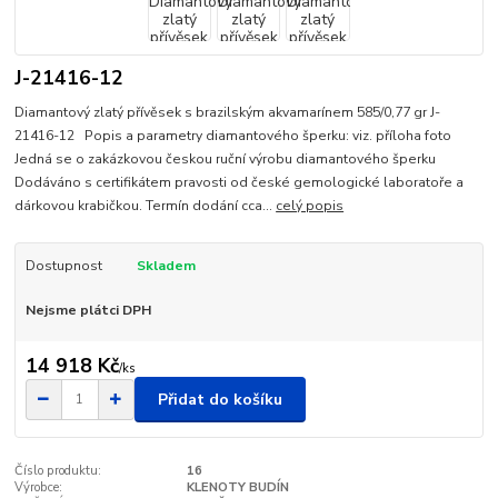
J-21416-12
Diamantový zlatý přívěsek s brazilským akvamarínem 585/0,77 gr J-
21416-12 Popis a parametry diamantového šperku: viz. příloha foto
Jedná se o zakázkovou českou ruční výrobu diamantového šperku
Dodáváno s certifikátem pravosti od české gemologické laboratoře a
dárkovou krabičkou. Termín dodání cca...
celý popis
Dostupnost
Skladem
Nejsme plátci DPH
14 918 Kč
/
ks
Přidat do košíku
Číslo produktu:
16
Výrobce:
KLENOTY BUDÍN