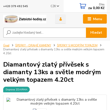
0
ks
CZK
+420 379 492 545
za
0,00 Kč
Menu
Hledat
Úvod
ŠPERKY - DRAHÉ KAMENY
ŠPERKY S MODRÝM TOPAZEM
Diamantový zlatý přívěsek s diamanty 13ks a světle modrým velkým topazem
4.20ct
Diamantový zlatý přívěsek s
diamanty 13ks a světle modrým
velkým topazem 4.20ct
Doprava ZDARMA