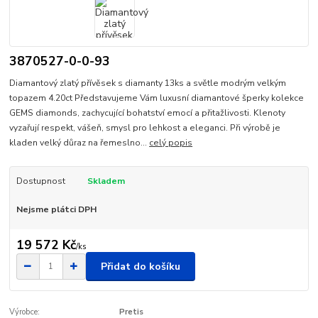
3870527-0-0-93
Diamantový zlatý přívěsek s diamanty 13ks a světle modrým velkým
topazem 4.20ct Představujeme Vám luxusní diamantové šperky kolekce
GEMS diamonds, zachycující bohatství emocí a přitažlivosti. Klenoty
vyzařují respekt, vášeň, smysl pro lehkost a eleganci. Při výrobě je
kladen velký důraz na řemeslno...
celý popis
Dostupnost
Skladem
Nejsme plátci DPH
19 572 Kč
/
ks
Přidat do košíku
Výrobce:
Pretis