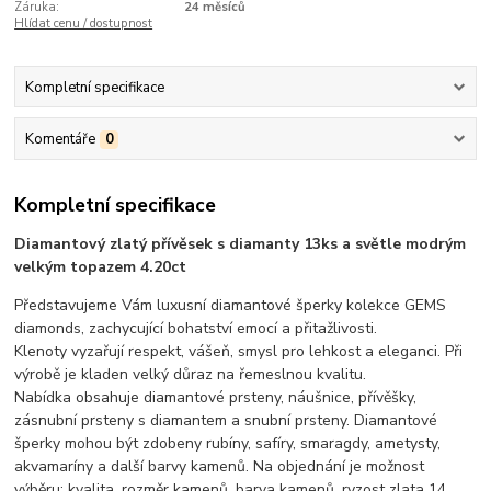
Záruka:
24 měsíců
Hlídat cenu / dostupnost
Kompletní specifikace
Komentáře
0
Kompletní specifikace
Diamantový zlatý přívěsek s diamanty 13ks a světle modrým
velkým topazem 4.20ct
Představujeme Vám luxusní diamantové šperky kolekce GEMS
diamonds, zachycující bohatství emocí a přitažlivosti.
Klenoty vyzařují respekt, vášeň, smysl pro lehkost a eleganci. Při
výrobě je kladen velký důraz na řemeslnou kvalitu.
Nabídka obsahuje diamantové prsteny, náušnice, přívěšky,
zásnubní prsteny s diamantem a snubní prsteny. Diamantové
šperky mohou být zdobeny rubíny, safíry, smaragdy, ametysty,
akvamaríny a další barvy kamenů. Na objednání je možnost
výběru: kvalita, rozměr kamenů, barva kamenů, ryzost zlata 14