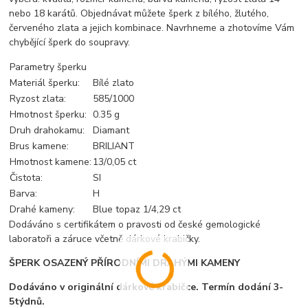
nebo 18 karátů. Objednávat můžete šperk z bílého, žlutého,
červeného zlata a jejich kombinace. Navrhneme a zhotovíme Vám
chybějící šperk do soupravy.
Parametry šperku
Materiál šperku:
Bílé zlato
Ryzost zlata:
585/1000
Hmotnost šperku:
0.35 g
Druh drahokamu:
Diamant
Brus kamene:
BRILIANT
Hmotnost kamene:
13/0,05 ct
Čistota:
SI
Barva:
H
Drahé kameny:
Blue topaz 1/4,29 ct
Dodáváno s certifikátem o pravosti od české gemologické
laboratoři a záruce včetně dárkové krabičky.
ŠPERK OSAZENÝ PŘÍRODNÍMI DRAHÝMI KAMENY
Dodáváno v originální dárkové krabičce. Termín dodání 3-
5týdnů.