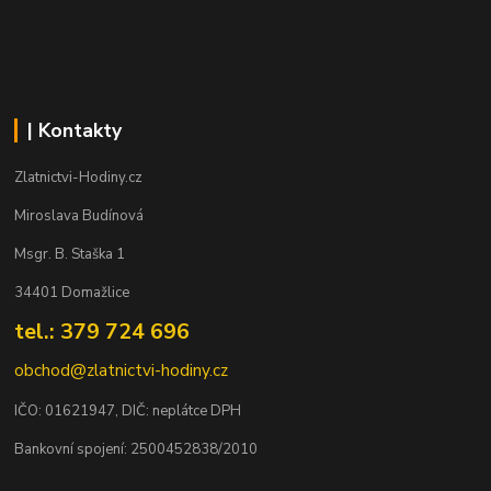
| Kontakty
Zlatnictvi-Hodiny.cz
Miroslava Budínová
Msgr. B. Staška 1
34401 Domažlice
tel.: 379 724 696
obchod@zlatnictvi-hodiny.cz
IČO: 0
1621947
, DIČ: neplátce DPH
Bankovní spojení: 2500452838/2010