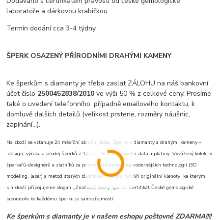
Dodáváno s certifikátem pravosti od české gemologické
laboratoře a dárkovou krabičkou.
Termín dodání cca 3-4 týdny.
ŠPERK OSAZENÝ PŘÍRODNÍMI DRAHÝMI KAMENY
Ke šperkům s diamanty je třeba zaslat ZÁLOHU na náš bankovní
účet číslo
2500452838/2010
ve výši 50 % z celkové ceny. Prosíme
také o uvedení telefonního, případně emailového kontaktu, k
domluvě dalších detailů (velikost prstene, rozměry náušnic,
zapínání...).
Na zboží se vztahuje 24 měsíční záruční doba. Šperky s diamanty a drahými kameny –
design, výroba a prodej šperků z 14-ti a 18-ti karátového zlata a platiny. Vyvážený kolektiv
šperkařů-designérů a zlatníků za pomoci kombinace nejmodernějších technologií (3D
modeling, laser) a metod starých zlatnických mistrů vytváří originální klenoty, ke kterým
s hrdostí připojujeme slogan „Značkový český šperk“. Certifikát České gemologické
laboratoře ke každému šperku je samozřejmostí.
Ke šperkům s diamanty je v našem eshopu poštovné ZDARMA!!!!