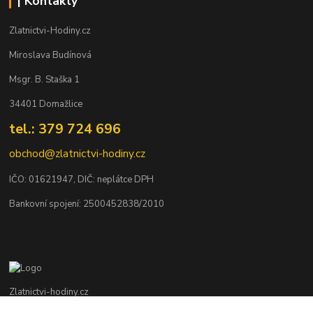
| Kontakty
Zlatnictvi-Hodiny.cz
Miroslava Budínová
Msgr. B. Staška 1
34401 Domažlice
tel.: 379 724 696
obchod@zlatnictvi-hodiny.cz
IČO: 0
1621947
, DIČ: neplátce DPH
Bankovní spojení: 2500452838/2010
Zlatnictvi-hodiny.cz