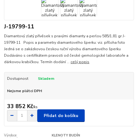
J-19799-11
Diamantový zlatý přívěsek s pravými diamanty a perlou 585/1,81 gr J-
19799-11 Popis a parametry diamantového šperku: viz. příloha foto
Jedná se o zakázkovou českou ruční výrobu diamantového šperku
Dodáváno s certifikátem pravosti od české gemologické laboratoře a
dárkovou krabičkou. Termín dodání ...
celý popis
Dostupnost
Skladem
Nejsme plátci DPH
33 852 Kč
/
ks
Přidat do košíku
Výrobce:
KLENOTY BUDÍN