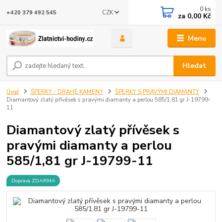
0
ks
CZK
+420 379 492 545
za
0,00 Kč
Menu
Hledat
Úvod
ŠPERKY - DRAHÉ KAMENY
ŠPERKY S PRAVÝMI DIAMANTY
Diamantový zlatý přívěsek s pravými diamanty a perlou 585/1,81 gr J-19799-
11
Diamantový zlatý přívěsek s
pravými diamanty a perlou
585/1,81 gr J-19799-11
Doprava ZDARMA