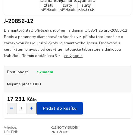
J-20856-12
Diamantový zlatý přívěsek s rubínem a diamanty 585/1,25 gr J-20856-12
Popis a parametry diamantového šperku: viz. příloha foto Jedná se o
zakázkovou českou ruční výrobu diamantového šperku Dodáváno s
certifikátem pravosti od české gemologické laboratoře a dárkovou
krabičkou. Termín dodání cca 3-4...
celý popis
Dostupnost
Skladem
Nejsme plátci DPH
17 231 Kč
/
ks
Přidat do košíku
Výrobce:
KLENOTY BUDÍN
URČENÍ:
PRO ŽENY