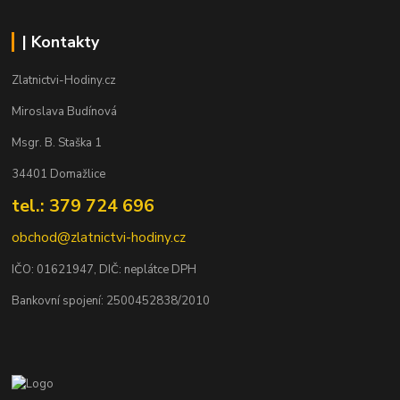
| Kontakty
Zlatnictvi-Hodiny.cz
Miroslava Budínová
Msgr. B. Staška 1
34401 Domažlice
tel.: 379 724 696
obchod@zlatnictvi-hodiny.cz
IČO: 0
1621947
, DIČ: neplátce DPH
Bankovní spojení: 2500452838/2010