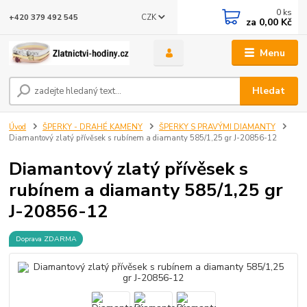
0
ks
CZK
+420 379 492 545
za
0,00 Kč
Menu
Hledat
Úvod
ŠPERKY - DRAHÉ KAMENY
ŠPERKY S PRAVÝMI DIAMANTY
Diamantový zlatý přívěsek s rubínem a diamanty 585/1,25 gr J-20856-12
Diamantový zlatý přívěsek s
rubínem a diamanty 585/1,25 gr
J-20856-12
Doprava ZDARMA