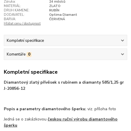
Záruka:
24 měsíců
MATERIÁL:
ZLATO
DRUH KAMENE:
RUBÍN
DODAVATEL:
Optima Diamant
BARVA:
ČERVENÁ
Hlídat cenu / dostupnost
Kompletní specifikace
Komentáře
0
Kompletní specifikace
Diamantový zlatý přívěsek s rubínem a diamanty 585/1,25 gr
J-20856-12
Popis a parametry diamantového šperku:
viz. příloha foto
Jedná se o zakázkovou
českou ruční výrobu diamantového
šperku