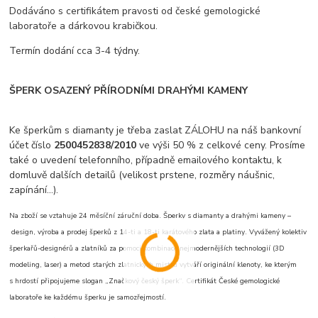
Dodáváno s certifikátem pravosti od české gemologické
laboratoře a dárkovou krabičkou.
Termín dodání cca 3-4 týdny.
ŠPERK OSAZENÝ PŘÍRODNÍMI DRAHÝMI KAMENY
Ke šperkům s diamanty je třeba zaslat ZÁLOHU na náš bankovní
účet číslo
2500452838/2010
ve výši 50 % z celkové ceny. Prosíme
také o uvedení telefonního, případně emailového kontaktu, k
domluvě dalších detailů (velikost prstene, rozměry náušnic,
zapínání...).
Na zboží se vztahuje 24 měsíční záruční doba. Šperky s diamanty a drahými kameny –
design, výroba a prodej šperků z 14-ti a 18-ti karátového zlata a platiny. Vyvážený kolektiv
šperkařů-designérů a zlatníků za pomoci kombinace nejmodernějších technologií (3D
modeling, laser) a metod starých zlatnických mistrů vytváří originální klenoty, ke kterým
s hrdostí připojujeme slogan „Značkový český šperk“. Certifikát České gemologické
laboratoře ke každému šperku je samozřejmostí.