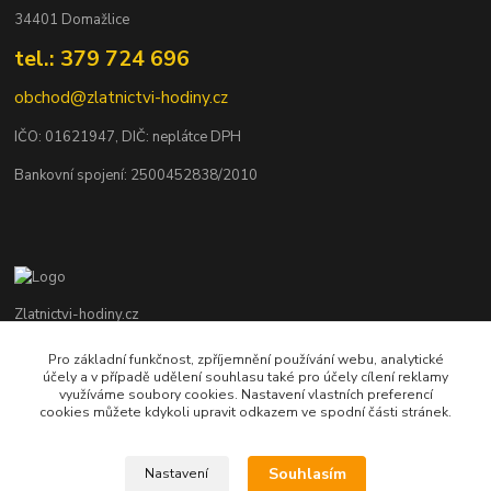
34401 Domažlice
tel.: 379 724 696
obchod@zlatnictvi-hodiny.cz
IČO: 0
1621947
, DIČ: neplátce DPH
Bankovní spojení: 2500452838/2010
Zlatnictvi-hodiny.cz
Pro základní funkčnost, zpříjemnění používání webu, analytické
+420 379 492 545
účely a v případě udělení souhlasu také pro účely cílení reklamy
Po - Pá: 9,00 - 17,00 hod., So: 9,00 - 11,30 hod.
využíváme soubory cookies. Nastavení vlastních preferencí
cookies můžete kdykoli upravit odkazem ve spodní části stránek.
obchod@zlatnictvi-hodiny.cz
Souhlasím
Nastavení