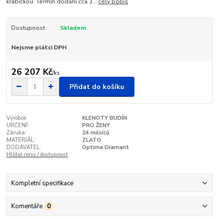
krabičkou. Termín dodání cca 3...
celý popis
Dostupnost
Skladem
Nejsme plátci DPH
26 207 Kč
/
ks
Přidat do košíku
Výrobce:
KLENOTY BUDÍN
URČENÍ:
PRO ŽENY
Záruka:
24 měsíců
MATERIÁL:
ZLATO
DODAVATEL:
Optima Diamant
Hlídat cenu / dostupnost
Kompletní specifikace
Komentáře
0