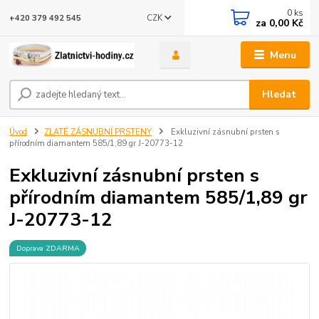
0
ks
CZK
+420 379 492 545
za
0,00 Kč
Menu
Hledat
Úvod
ZLATÉ ZÁSNUBNÍ PRSTENY
Exkluzivní zásnubní prsten s
přírodním diamantem 585/1,89 gr J-20773-12
Exkluzivní zásnubní prsten s
přírodním diamantem 585/1,89 gr
J-20773-12
Doprava ZDARMA