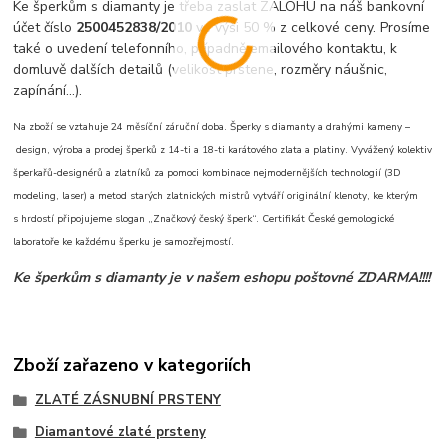
Ke šperkům s diamanty je třeba zaslat ZÁLOHU na náš bankovní
účet číslo
2500452838/2010
ve výši 50 % z celkové ceny. Prosíme
také o uvedení telefonního, případně emailového kontaktu, k
domluvě dalších detailů (velikost prstene, rozměry náušnic,
zapínání...).
Na zboží se vztahuje 24 měsíční záruční doba. Šperky s diamanty a drahými kameny –
design, výroba a prodej šperků z 14-ti a 18-ti karátového zlata a platiny. Vyvážený kolektiv
šperkařů-designérů a zlatníků za pomoci kombinace nejmodernějších technologií (3D
modeling, laser) a metod starých zlatnických mistrů vytváří originální klenoty, ke kterým
s hrdostí připojujeme slogan „Značkový český šperk“. Certifikát České gemologické
laboratoře ke každému šperku je samozřejmostí.
Ke šperkům s diamanty je v našem eshopu poštovné ZDARMA!!!!
Zboží zařazeno v kategoriích
ZLATÉ ZÁSNUBNÍ PRSTENY
Diamantové zlaté prsteny