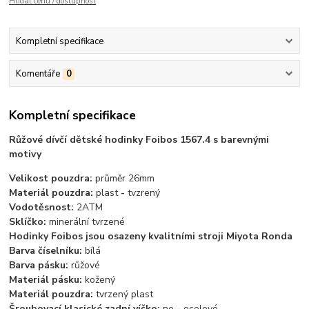
Hlídat cenu / dostupnost
Kompletní specifikace
Komentáře
0
Kompletní specifikace
Růžové dívčí dětské hodinky Foibos 1567.4 s barevnými
motivy
Velikost pouzdra:
průměr 26mm
Materiál pouzdra:
plast
-
tvzrený
Vodotěsnost:
2ATM
Sklíčko:
minerální tvrzené
Hodinky Foibos jsou osazeny kvalitními stroji Miyota Ronda
Barva číselníku:
bílá
Barva pásku:
růžové
Materiál pásku:
kožený
Materiál pouzdra:
tvrzený plast
Šroubovací klasické zadní víčko:
ne
-
ocelové