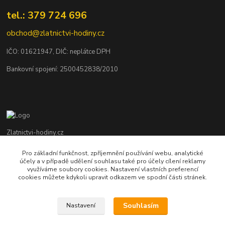
tel.: 379 724 696
obchod@zlatnictvi-hodiny.cz
IČO: 0
1621947
, DIČ: neplátce DPH
Bankovní spojení: 2500452838/2010
Zlatnictvi-hodiny.cz
Pro základní funkčnost, zpříjemnění používání webu, analytické
+420 379 492 545
účely a v případě udělení souhlasu také pro účely cílení reklamy
Po - Pá: 9,00 - 17,00 hod., So: 9,00 - 11,30 hod.
využíváme soubory cookies. Nastavení vlastních preferencí
cookies můžete kdykoli upravit odkazem ve spodní části stránek.
obchod@zlatnictvi-hodiny.cz
Souhlasím
Nastavení