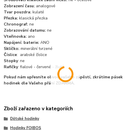
Zobrazení času:
analogové
Tvar pouzdra:
kulaté
Přezka:
klasická přezka
Chronograf:
ne
Zobrazování datumu:
ne
Vteřinovka:
ano
Napájení: baterie:
ANO
Sklíčko:
minerální tvrzené
Číslice
: arabské číslice
Stopky
: ne
Rafičky
: fialové - červené - žluté
Pokud nám upřesníte obvod vašeho zápěstí, zkrátíme pásek
hodinek dle Vašeho přání ZDARMA.
Zboží zařazeno v kategoriích
Dětské hodinky
Hodinky FOIBOS