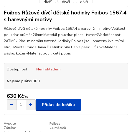
Foibos Růžové dívčí dětské hodinky Foibos 1567.4
s barevnými motivy
Růžové dívčí dětské hodinky Foibos 1567.4 s barevnými motivy Velikost
pouzdra: průměr 26mmMateriál pouzdra: plast - tvzrenýVodotěsnost:
2ATMSklíčko: minerální tvrzenéHodinky Foibos jsou osazeny kvalitními
stroji Miyota RondaBarva číselníku: bílá Barva pásku: růžovéMateriál
pásku: koženýMateriál pou...
celý popis
Dostupnost
Není skladem
Nejsme plátci DPH
630 Kč
/
ks
Přidat do košíku
Výrobce:
Foibos
Záruka:
24 měsíců