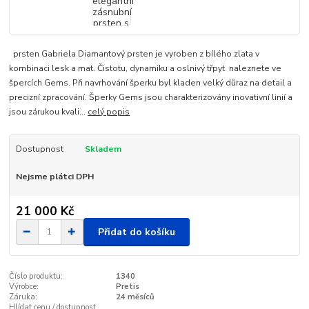
prsten Gabriela Diamantový prsten je vyroben z bílého zlata v
kombinaci lesk a mat. Čistotu, dynamiku a oslnivý třpyt naleznete ve
špercích Gems. Při navrhování šperku byl kladen velký důraz na detail a
precizní zpracování. Šperky Gems jsou charakterizovány inovativní linií a
jsou zárukou kvali...
celý popis
Dostupnost
Skladem
Nejsme plátci DPH
21 000 Kč
Přidat do košíku
Číslo produktu:
1340
Výrobce:
Pretis
Záruka:
24 měsíců
Hlídat cenu / dostupnost