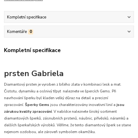
Kompletní specifikace
Komentáře
0
Kompletní specifikace
prsten Gabriela
Diamantový prsten je vyroben z bílého zlata v kombinaci lesk a mat.
Čistotu, dynamiku a oslnivý třpyt naleznete ve špercích Gems. Při
navrhování šperku byl kladen velký důraz na detail a precizní
zpracování.
Šperky Gems
jsou charakterizovány inovativní linií a
jsou
zárukou kvality zpracování
. V nabídce naleznete široký sortiment
diamantových šperků, zásnubních prstenů, náušnic, přívěsků, náramků a
dalších šperkařských výrobků. Věříme, že tento diamantový šperk se stane
nejenom ozdobou, ale zároveň symbolem okamžiku.