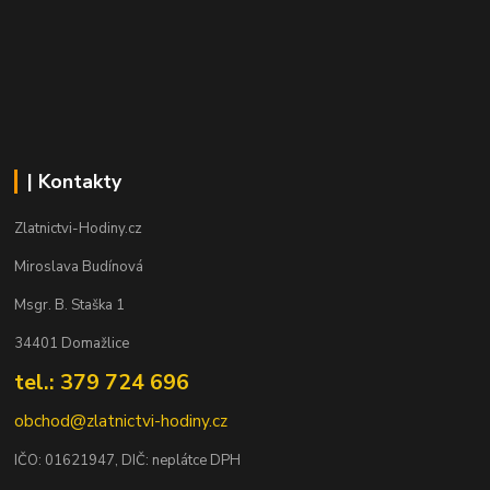
| Kontakty
Zlatnictvi-Hodiny.cz
Miroslava Budínová
Msgr. B. Staška 1
34401 Domažlice
tel.: 379 724 696
obchod@zlatnictvi-hodiny.cz
IČO: 0
1621947
, DIČ: neplátce DPH