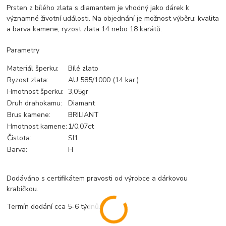
Prsten z bílého zlata s diamantem je vhodný jako dárek k
významné životní události. Na objednání je možnost výběru: kvalita
a barva kamene, ryzost zlata 14 nebo 18 karátů.
Parametry
Materiál šperku:
Bílé zlato
Ryzost zlata:
AU 585/1000 (14 kar.)
Hmotnost šperku:
3,05gr
Druh drahokamu:
Diamant
Brus kamene:
BRILIANT
Hmotnost kamene:
1/0,07ct
Čistota:
SI1
Barva:
H
Dodáváno s certifikátem pravosti od výrobce a dárkovou
krabičkou.
Termín dodání cca 5-6 týdnů.