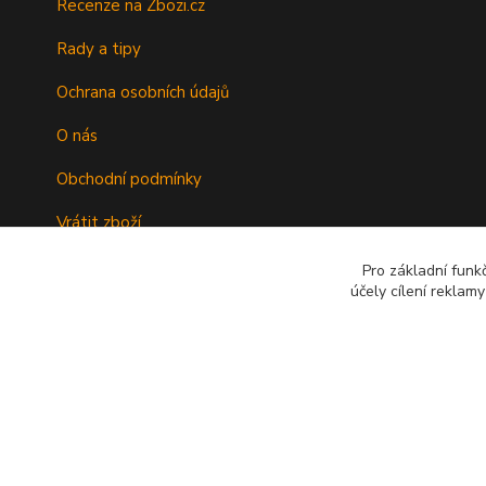
Recenze na Zbozi.cz
Rady a tipy
Ochrana osobních údajů
O nás
Obchodní podmínky
Vrátit zboží
Doprava
Pro základní funk
účely cílení reklam
Kontakty