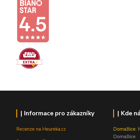
| Informace pro zákazníky
| Kde n
Recenze na Heureka.cz
Domažlice:
M
Domažlice