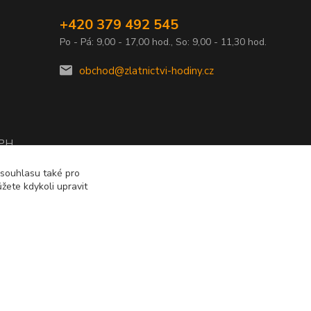
+420 379 492 545
Po - Pá: 9,00 - 17,00 hod., So: 9,00 - 11,30 hod.
obchod@zlatnictvi-hodiny.cz
DPH
2010
 souhlasu také pro
žete kdykoli upravit
Vytvořeno na
Eshop-rychle.cz