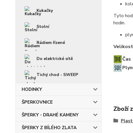
kol
Kukačky
Tyto hodi
hodin.
Stolní
ply
Rádiem řízené
Velikost
Čas
Do elektrické sítě
Plyn
Tichý chod - SWEEP
HODINKY
ŠPERKOVNICE
Zboží 
ŠPERKY - DRAHÉ KAMENY
Plas
ŠPERKY Z BÍLÉHO ZLATA