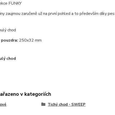
ekce FUNKY
ny zaujmou zaručeně už na první pohled a to především díky pest
nulý chod
 pouzdra:
250x32 mm
ulý chod
zařazeno v kategoriích
tové
Tichý chod - SWEEP