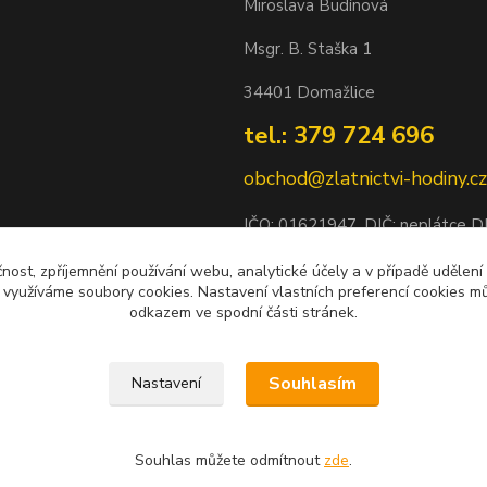
Miroslava Budínová
Msgr. B. Staška 1
34401 Domažlice
tel.: 379 724 696
obchod@zlatnictvi-hodiny.cz
IČO: 0
1621947
, DIČ: neplátce 
Bankovní spojení: 2500452838/
čnost, zpříjemnění používání webu, analytické účely a v případě udělení
y využíváme soubory cookies. Nastavení vlastních preferencí cookies mů
odkazem ve spodní části stránek.
Souhlasím
Nastavení
Souhlas můžete odmítnout
zde
.