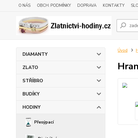
O NÁS
OBCH. PODMÍNKY
DOPRAVA
KONTAKTY
SLO
Úvod
DIAMANTY
Hran
ZLATO
STŘÍBRO
BUDÍKY
HODINY
Přesýpací