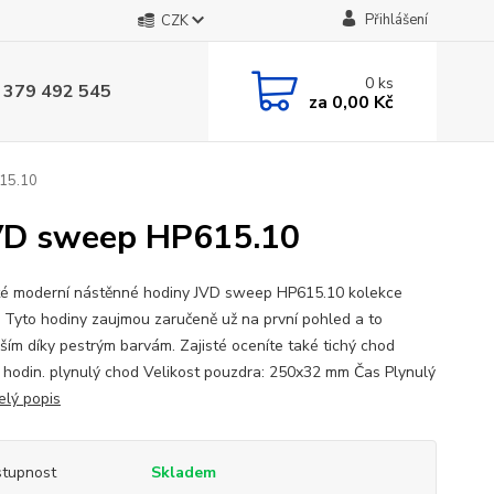
Přihlášení
CZK
0
ks
 379 492 545
za
0,00 Kč
615.10
JVD sweep HP615.10
é moderní nástěnné hodiny JVD sweep HP615.10 kolekce
Tyto hodiny zaujmou zaručeně už na první pohled a to
ším díky pestrým barvám. Zajisté oceníte také tichý chod
u hodin. plynulý chod Velikost pouzdra: 250x32 mm Čas Plynulý
elý popis
tupnost
Skladem