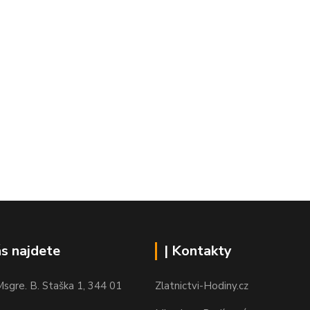
ás najdete
| Kontakty
sgre. B. Staška 1, 344 01
Zlatnictvi-Hodiny.cz