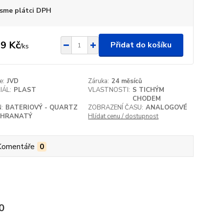
sme plátci DPH
9 Kč
Přidat do košíku
/
ks
e:
JVD
Záruka:
24 měsíců
IÁL:
PLAST
VLASTNOSTI:
S TICHÝM
CHODEM
:
BATERIOVÝ - QUARTZ
ZOBRAZENÍ ČASU:
ANALOGOVÉ
HRANATÝ
Hlídat cenu / dostupnost
Komentáře
0
0