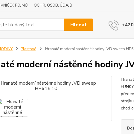
VNÍČEK POJMŮ
OCHR. OSOB. ÚDAJŮ
Hledat
+420
HODINY
Plastové
Hranaté moderní nástěnné hodiny JVD sweep HP
até moderní nástěnné hodiny 
Hranat
FUNKY 
předev
strojk
chod
c
Dos