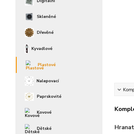
Digitální
Skleněné
Dřevěné
Kyvadlové
Plastové
Nalepovací
Kompl
Paprskovité
Komple
Kovové
Hranat
Dětské