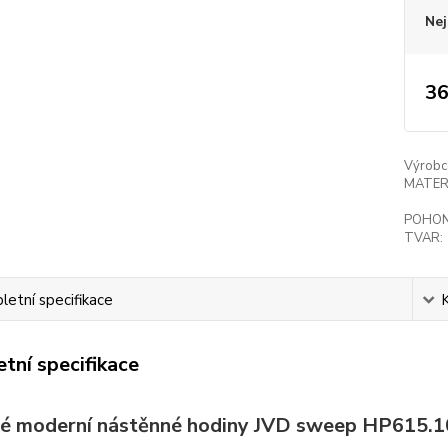
Nej
36
Výrobc
MATER
POHON
TVAR:
etní specifikace
tní specifikace
é moderní nástěnné hodiny JVD sweep HP615.1