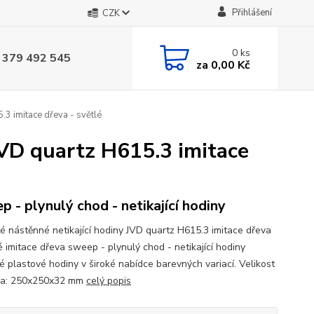
Přihlášení
CZK
0
ks
 379 492 545
za
0,00 Kč
.3 imitace dřeva - světlé
JVD quartz H615.3 imitace
p - plynulý chod - netikající hodiny
é nástěnné netikající hodiny JVD quartz H615.3 imitace dřeva
é imitace dřeva sweep - plynulý chod - netikající hodiny
ké plastové hodiny v široké nabídce barevných variací. Velikost
ra: 250x250x32 mm
celý popis