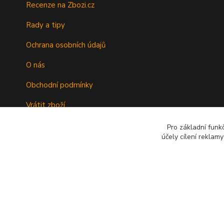
Recenze na Zbozi.cz
Rady a tipy
Ochrana osobních údajů
O nás
Obchodní podmínky
Vrátit zboží
Doprava
Pro základní funk
účely cílení reklam
Kontakty