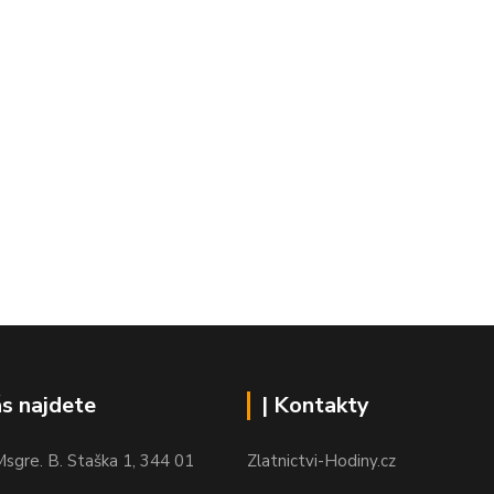
ás najdete
| Kontakty
sgre. B. Staška 1, 344 01
Zlatnictvi-Hodiny.cz