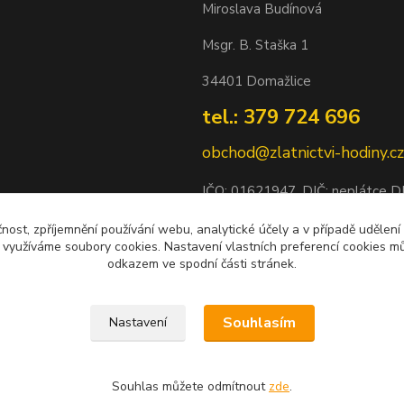
Miroslava Budínová
Msgr. B. Staška 1
34401 Domažlice
tel.: 379 724 696
obchod@zlatnictvi-hodiny.cz
IČO: 0
1621947
, DIČ: neplátce 
Bankovní spojení: 2500452838/
čnost, zpříjemnění používání webu, analytické účely a v případě udělení
y využíváme soubory cookies. Nastavení vlastních preferencí cookies mů
odkazem ve spodní části stránek.
Souhlasím
Nastavení
Souhlas můžete odmítnout
zde
.