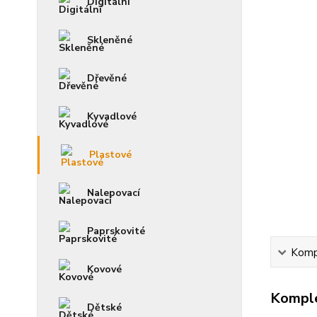
Digitální
Skleněné
Dřevěné
Kyvadlové
Plastové
Nalepovací
Paprskovité
Kompl
Kovové
Komple
Dětské