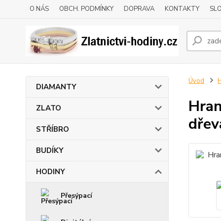
O NÁS
OBCH. PODMÍNKY
DOPRAVA
KONTAKTY
SLO
Úvod
DIAMANTY
Hran
ZLATO
dřev
STŘÍBRO
BUDÍKY
HODINY
Přesýpací