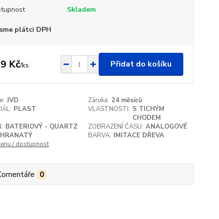
tupnost
Skladem
sme plátci DPH
9 Kč
Přidat do košíku
/
ks
e:
JVD
Záruka:
24 měsíců
IÁL:
PLAST
VLASTNOSTI:
S TICHÝM
CHODEM
:
BATERIOVÝ - QUARTZ
ZOBRAZENÍ ČASU:
ANALOGOVÉ
HRANATÝ
BARVA:
IMITACE DŘEVA
cenu / dostupnost
Komentáře
0