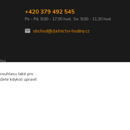
+420 379 492 545
Po - Pá: 9,00 - 17,00 hod., So: 9,00 - 11,30 hod.
obchod@zlatnictvi-hodiny.cz
DPH
2010
 souhlasu také pro
žete kdykoli upravit
Vytvořeno na
Eshop-rychle.cz