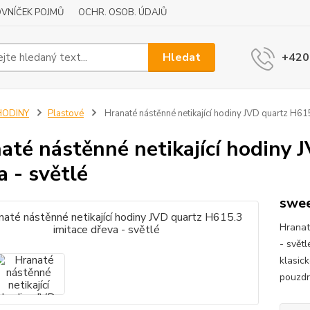
VNÍČEK POJMŮ
OCHR. OSOB. ÚDAJŮ
Hledat
+420
HODINY
Plastové
Hranaté nástěnné netikající hodiny JVD quartz H615
até nástěnné netikající hodiny 
a - světlé
swee
Hranat
- světl
klasic
pouzd