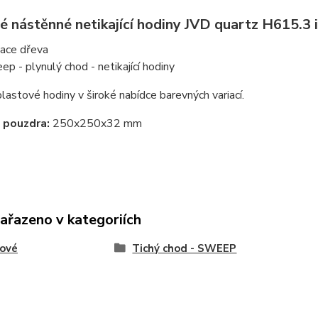
é nástěnné netikající hodiny JVD quartz H615.3 i
tace dřeva
ep - plynulý chod - netikající hodiny
plastové hodiny v široké nabídce barevných variací.
 pouzdra:
250x250x32 mm
zařazeno v kategoriích
tové
Tichý chod - SWEEP