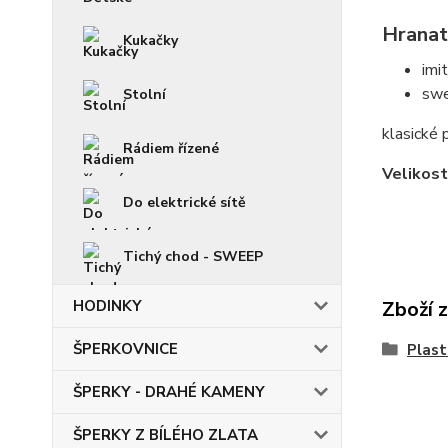
Hranat
Kukačky
imi
swe
Stolní
klasické 
Rádiem řízené
Velikost
Do elektrické sítě
Tichý chod - SWEEP
HODINKY
Zboží 
ŠPERKOVNICE
Plas
ŠPERKY - DRAHÉ KAMENY
ŠPERKY Z BÍLÉHO ZLATA