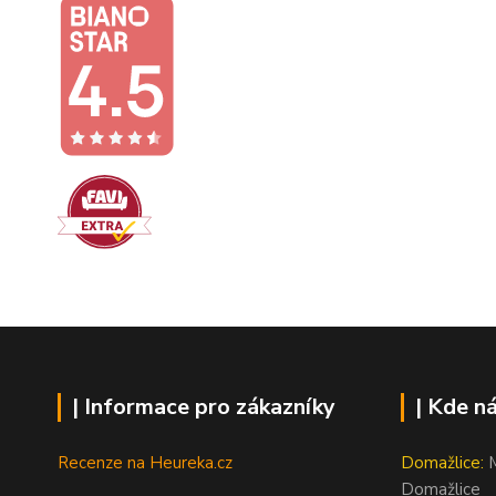
| Informace pro zákazníky
| Kde n
Recenze na Heureka.cz
Domažlice:
M
Domažlice