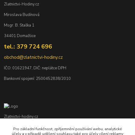
Zlatnictvi-Hodiny.cz
Miroslava Budínová
Msgr. B. Staška 1
34401 Domažlice
tel.: 379 724 696
obchod@zlatnictvi-hodiny.cz
IČO: 0
1621947
, DIČ: neplátce DPH
Bankovní spojení: 2500452838/2010
Zlatnictvi-hodiny.cz
Pro základní funkčnost, zpříjemnění používání webu, analytické
+420 379 492 545
účely a v případě udělení souhlasu také pro účely cílení reklamy