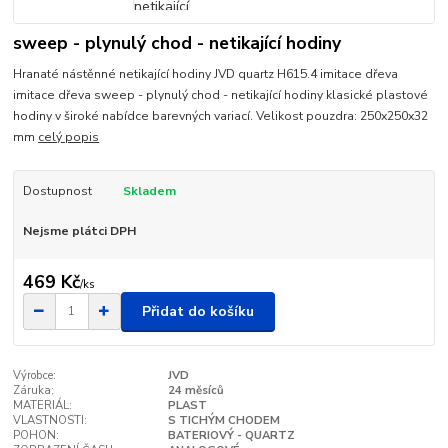
sweep - plynulý chod - netikající hodiny
Hranaté nástěnné netikající hodiny JVD quartz H615.4 imitace dřeva
imitace dřeva sweep - plynulý chod - netikající hodiny klasické plastové
hodiny v široké nabídce barevných variací. Velikost pouzdra: 250x250x32
mm
celý popis
Dostupnost
Skladem
Nejsme plátci DPH
469 Kč
/
ks
Přidat do košíku
Výrobce:
JVD
Záruka:
24 měsíců
MATERIÁL:
PLAST
VLASTNOSTI:
S TICHÝM CHODEM
POHON:
BATERIOVÝ - QUARTZ