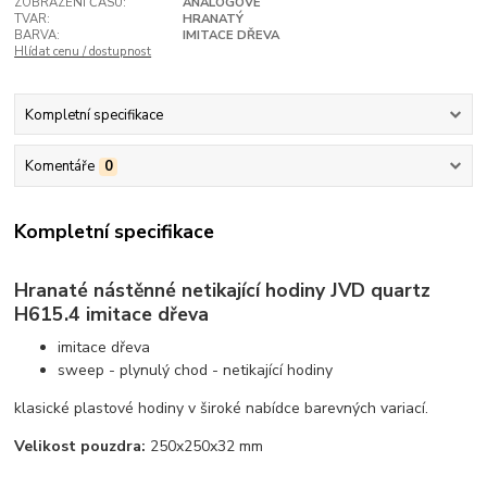
ZOBRAZENÍ ČASU:
ANALOGOVÉ
TVAR:
HRANATÝ
BARVA:
IMITACE DŘEVA
Hlídat cenu / dostupnost
Kompletní specifikace
Komentáře
0
Kompletní specifikace
Hranaté nástěnné netikající hodiny JVD quartz
H615.4 imitace dřeva
imitace dřeva
sweep - plynulý chod - netikající hodiny
klasické plastové hodiny v široké nabídce barevných variací.
Velikost pouzdra:
250x250x32 mm