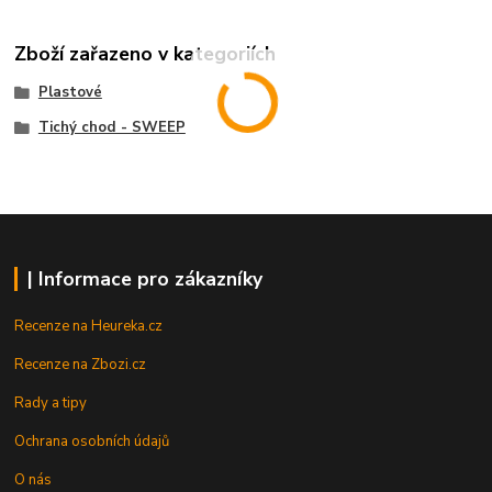
Zboží zařazeno v kategoriích
Plastové
Tichý chod - SWEEP
| Informace pro zákazníky
Recenze na Heureka.cz
Recenze na Zbozi.cz
Rady a tipy
Ochrana osobních údajů
O nás