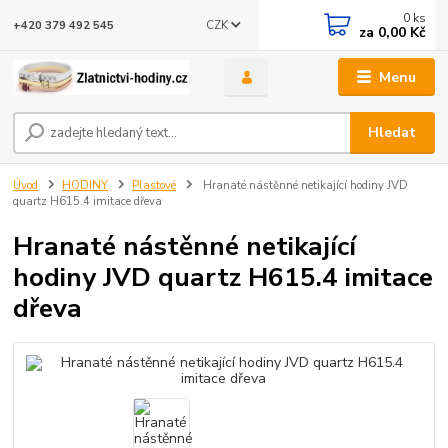
0
ks
CZK
+420 379 492 545
za
0,00 Kč
Menu
Hledat
Úvod
HODINY
Plastové
Hranaté nástěnné netikající hodiny JVD
quartz H615.4 imitace dřeva
Hranaté nástěnné netikající
hodiny JVD quartz H615.4 imitace
dřeva