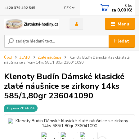
0
ks
CZK
+420 379 492 545
za
0,00 Kč
Menu
Hledat
Úvod
ZLATO
Zlaté náušnice
Klenoty Budín Dámské klasické zlaté
náušnice se zirkony 14ks 585/1,80gr 236041090
Klenoty Budín Dámské klasické
zlaté náušnice se zirkony 14ks
585/1,80gr 236041090
Doprava ZDARMA