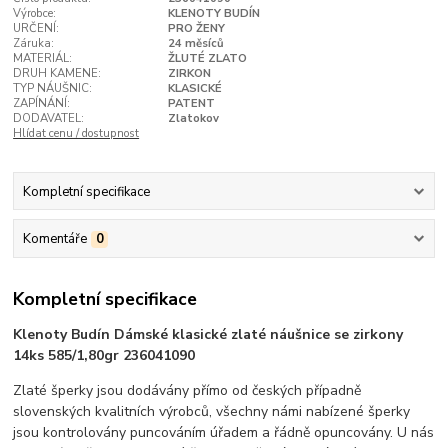
Výrobce:
KLENOTY BUDÍN
URČENÍ:
PRO ŽENY
Záruka:
24 měsíců
MATERIÁL:
ŽLUTÉ ZLATO
DRUH KAMENE:
ZIRKON
TYP NÁUŠNIC:
KLASICKÉ
ZAPÍNÁNÍ:
PATENT
DODAVATEL:
Zlatokov
Hlídat cenu / dostupnost
Kompletní specifikace
Komentáře
0
Kompletní specifikace
Klenoty Budín Dámské klasické zlaté náušnice se zirkony
14ks 585/1,80gr 236041090
Zlaté šperky jsou dodávány přímo od českých případně
slovenských kvalitních výrobců, všechny námi nabízené šperky
jsou kontrolovány puncováním úřadem a řádně opuncovány. U nás