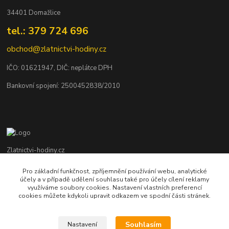
34401 Domažlice
tel.: 379 724 696
obchod@zlatnictvi-hodiny.cz
IČO: 0
1621947
, DIČ: neplátce DPH
Bankovní spojení: 2500452838/2010
Zlatnictvi-hodiny.cz
Pro základní funkčnost, zpříjemnění používání webu, analytické
+420 379 492 545
účely a v případě udělení souhlasu také pro účely cílení reklamy
Po - Pá: 9,00 - 17,00 hod., So: 9,00 - 11,30 hod.
využíváme soubory cookies. Nastavení vlastních preferencí
cookies můžete kdykoli upravit odkazem ve spodní části stránek.
obchod@zlatnictvi-hodiny.cz
Souhlasím
Nastavení