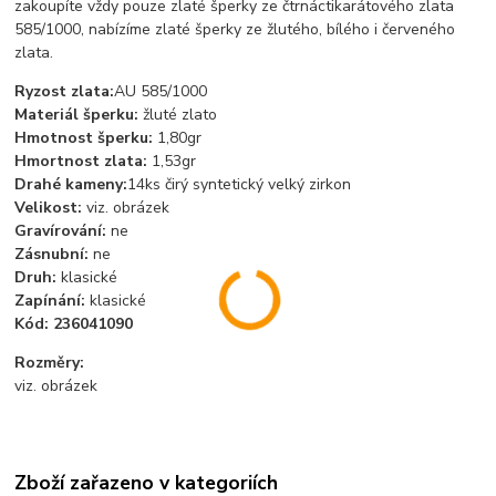
zakoupíte vždy pouze zlaté šperky ze čtrnáctikarátového zlata
585/1000, nabízíme zlaté šperky ze žlutého, bílého i červeného
zlata.
Ryzost zlata:
AU 585/1000
Materiál šperku:
žluté zlato
Hmotnost šperku:
1,80gr
Hmortnost zlata:
1,53gr
Drahé kameny:
14ks čirý syntetický velký zirkon
Velikost:
viz. obrázek
Gravírování:
ne
Zásnubní:
ne
Druh:
klasické
Zapínání:
klasické
Kód:
236041090
Rozměry:
viz. obrázek
Zboží zařazeno v kategoriích