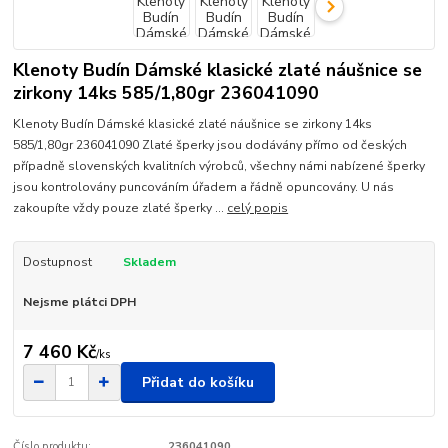
Klenoty Budín Dámské klasické zlaté náušnice se
zirkony 14ks 585/1,80gr 236041090
Klenoty Budín Dámské klasické zlaté náušnice se zirkony 14ks
585/1,80gr 236041090 Zlaté šperky jsou dodávány přímo od českých
případně slovenských kvalitních výrobců, všechny námi nabízené šperky
jsou kontrolovány puncováním úřadem a řádně opuncovány. U nás
zakoupíte vždy pouze zlaté šperky ...
celý popis
Dostupnost
Skladem
Nejsme plátci DPH
7 460 Kč
/
ks
Přidat do košíku
Číslo produktu:
236041090