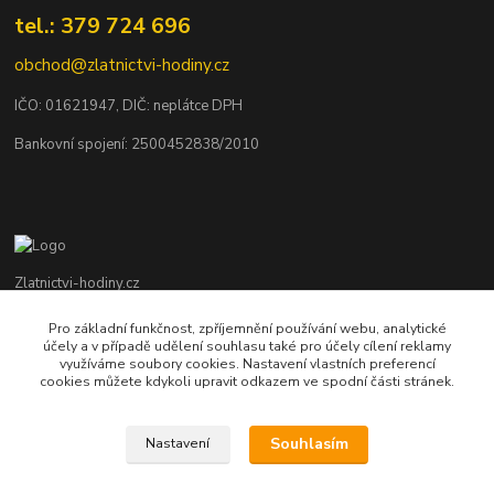
tel.: 379 724 696
obchod@zlatnictvi-hodiny.cz
IČO: 0
1621947
, DIČ: neplátce DPH
Bankovní spojení: 2500452838/2010
Zlatnictvi-hodiny.cz
Pro základní funkčnost, zpříjemnění používání webu, analytické
+420 379 492 545
účely a v případě udělení souhlasu také pro účely cílení reklamy
Po - Pá: 9,00 - 17,00 hod., So: 9,00 - 11,30 hod.
využíváme soubory cookies. Nastavení vlastních preferencí
cookies můžete kdykoli upravit odkazem ve spodní části stránek.
obchod@zlatnictvi-hodiny.cz
Souhlasím
Nastavení