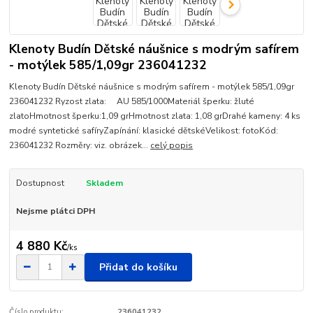
Klenoty Budín Dětské náušnice s modrým safírem
- motýlek 585/1,09gr 236041232
Klenoty Budín Dětské náušnice s modrým safírem - motýlek 585/1,09gr
236041232 Ryzost zlata: AU 585/1000Materiál šperku: žluté
zlatoHmotnost šperku:1,09 grHmotnost zlata: 1,08 grDrahé kameny: 4 ks
modré syntetické safíryZapínání: klasické dětskéVelikost: fotoKód:
236041232 Rozměry: viz. obrázek...
celý popis
Dostupnost
Skladem
Nejsme plátci DPH
4 880 Kč
/
ks
Přidat do košíku
Číslo produktu:
236041232