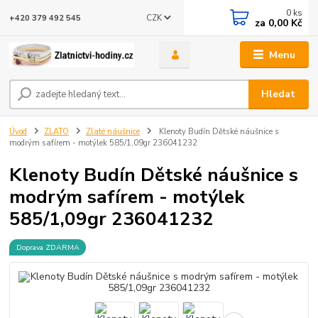
0
ks
CZK
+420 379 492 545
za
0,00 Kč
Menu
Hledat
Úvod
ZLATO
Zlaté náušnice
Klenoty Budín Dětské náušnice s
modrým safírem - motýlek 585/1,09gr 236041232
Klenoty Budín Dětské náušnice s
modrým safírem - motýlek
585/1,09gr 236041232
Doprava ZDARMA