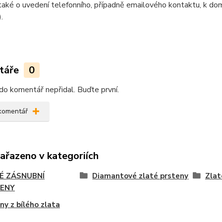
aké o uvedení telefonního, případně emailového kontaktu, k doml
).
táře
0
do komentář nepřidal. Buďte první.
 komentář
zařazeno v kategoriích
É ZÁSNUBNÍ
Diamantové zlaté prsteny
Zlat
ENY
ny z bílého zlata