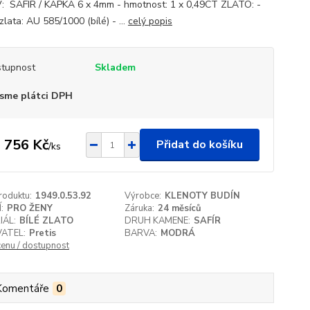
 SAFÍR / KAPKA 6 x 4mm - hmotnost: 1 x 0,49CT ZLATO: -
zlata: AU 585/1000 (bílé) - ...
celý popis
tupnost
Skladem
sme plátci DPH
 756 Kč
Přidat do košíku
/
ks
roduktu:
1949.0.53.92
Výrobce:
KLENOTY BUDÍN
:
PRO ŽENY
Záruka:
24 měsíců
IÁL:
BÍLÉ ZLATO
DRUH KAMENE:
SAFÍR
ATEL:
Pretis
BARVA:
MODRÁ
cenu / dostupnost
Komentáře
0