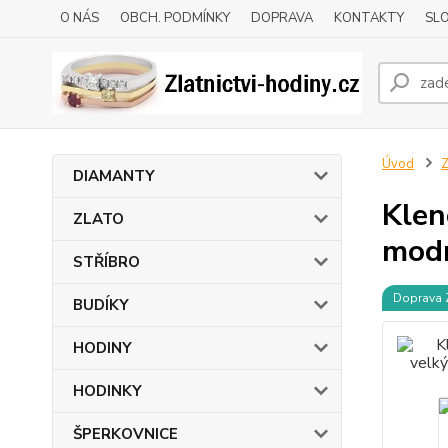
O NÁS
OBCH. PODMÍNKY
DOPRAVA
KONTAKTY
SLO
Úvod
DIAMANTY
Klen
ZLATO
modr
STŘÍBRO
Doprava
BUDÍKY
HODINY
HODINKY
ŠPERKOVNICE