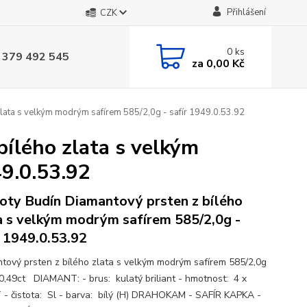
Přihlášení
CZK
0
ks
 379 492 545
za
0,00 Kč
lata s velkým modrým safírem 585/2,0g - safír 1949.0.53.92
ílého zlata s velkým
9.0.53.92
oty Budín Diamantový prsten z bílého
a s velkým modrým safírem 585/2,0g -
r 1949.0.53.92
tový prsten z bílého zlata s velkým modrým safírem 585/2,0g
r 0,49ct DIAMANT: - brus: kulatý briliant - hmotnost: 4 x
 - čistota: Sl - barva: bílý (H) DRAHOKAM - SAFÍR KAPKA -