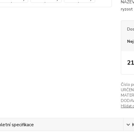
NÁZEV:
ryzost 
Dos
Nej
21
Číslo p
URČENÍ
MATER
DODAV
Hlídat 
etní specifikace