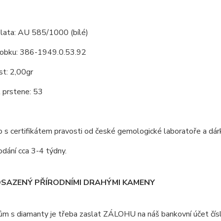
zlata: AU 585/1000 (bílé)
ýrobku: 386-1949.0.53.92
st: 2,00gr
t prstene: 53
s certifikátem pravosti od české gemologické laboratoře a dár
dání cca 3-4 týdny.
OSAZENÝ PŘÍRODNÍMI DRAHÝMI KAMENY
ům s diamanty je třeba zaslat ZÁLOHU na náš bankovní účet čí