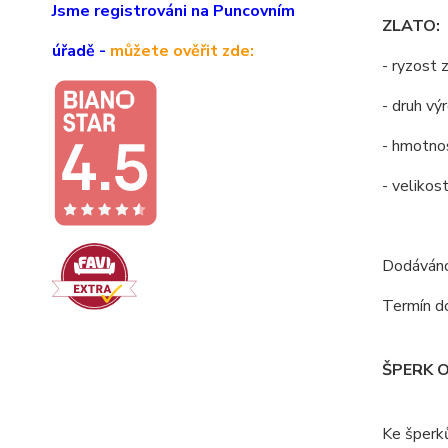
Jsme registrováni na Puncovním
ZLATO:
úřadě -
můžete ověřit zde:
- ryzost 
- druh v
- hmotno
- velikos
Dodáváno 
Termín do
ŠPERK 
Ke šperk