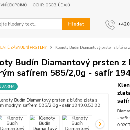
VNÍČEK POJMŮ
OCHR. OSOB. ÚDAJŮ
Hledat
+420
ZLATÉ ZÁSNUBNÍ PRSTENY
Klenoty Budín Diamantový prsten z bílého z
oty Budín Diamantový prsten z b
ým safírem 585/2,0g - safír 194
Klen
 ZDARMA
zlat
safí
Diaman
- safí
0,02CT