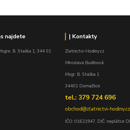
ás najdete
| Kontakty
sgre. B. Staška 1, 344 01
Zlatnictvi-Hodiny.cz
Miroslava Budínová
Msgr. B. Staška 1
34401 Domažlice
tel.: 379 724 696
obchod@zlatnictvi-hodiny.cz
IČO: 0
1621947
, DIČ: neplátce 