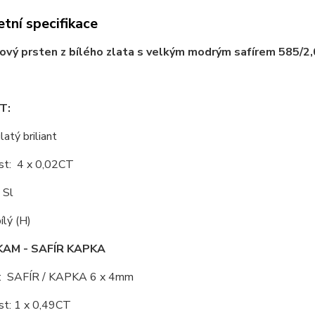
tní specifikace
vý prsten z bílého zlata s velkým modrým safírem 585/2,0
T:
latý briliant
st: 4 x 0,02CT
 Sl
ílý (H)
AM - SAFÍR KAPKA
: SAFÍR / KAPKA 6 x 4mm
st: 1 x 0,49CT