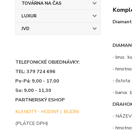
TOVÁRNA NA ČAS
Komple
LUXUR
Diamanto
JVD
DIAMAN
- brus: ku
TELEFONICKÉ OBJEDNÁVKY:
- hmotno
TEL: 379 724 696
- čistota:
Po-Pá: 9,00 - 17,00
So: 9,00 - 11,30
- barva: b
PARTNERSKÝ ESHOP
DRAHOK
KLENOTY - HODINY J. BUDÍN
- NÁZEV
(PLÁTCE DPH)
- hmotno