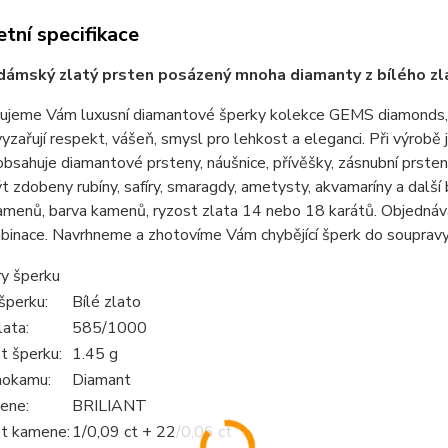
tní specifikace
 dámský zlatý prsten posázený mnoha diamanty z bílého z
jeme Vám luxusní diamantové šperky kolekce GEMS diamonds, zac
yzařují respekt, vášeň, smysl pro lehkost a eleganci. Při výrobě 
bsahuje diamantové prsteny, náušnice, přívěšky, zásnubní prst
 zdobeny rubíny, safíry, smaragdy, ametysty, akvamaríny a další 
menů, barva kamenů, ryzost zlata 14 nebo 18 karátů. Objednáva
mbinace. Navrhneme a zhotovíme Vám chybějící šperk do soupravy
y šperku
šperku:
Bílé zlato
lata:
585/1000
 šperku:
1.45 g
hokamu:
Diamant
ene:
BRILIANT
t kamene:
1/0,09 ct + 22/0,06 ct