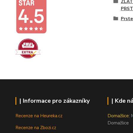
ZLAT
PRST
Prste
| Informace pro zákazníky
| Kde n
Recenze na Heureka.cz
Domažlice:
M
Domažlice
Recenze na Zbozi.cz