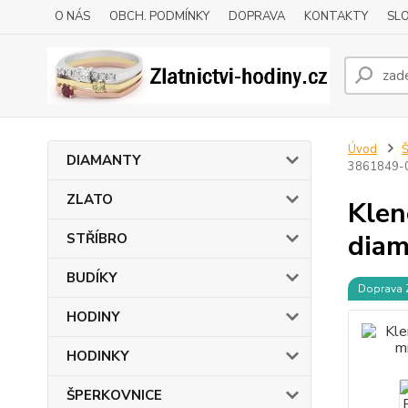
O NÁS
OBCH. PODMÍNKY
DOPRAVA
KONTAKTY
SLO
Úvod
DIAMANTY
3861849-
ZLATO
Klen
diam
STŘÍBRO
BUDÍKY
Doprava
HODINY
HODINKY
ŠPERKOVNICE