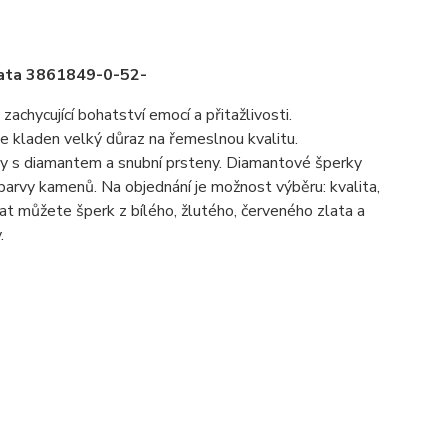
lata 3861849-0-52-
hycující bohatství emocí a přitažlivosti.
je kladen velký důraz na řemeslnou kvalitu.
eny s diamantem a snubní prsteny. Diamantové šperky
barvy kamenů. Na objednání je možnost výběru: kvalita,
t můžete šperk z bílého, žlutého, červeného zlata a
.