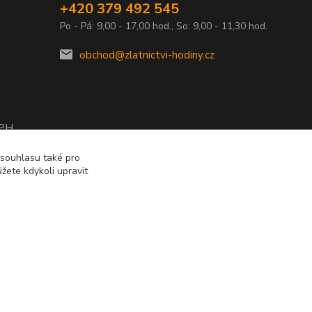
+420 379 492 545
Po - Pá: 9,00 - 17,00 hod., So: 9,00 - 11,30 hod.
obchod@zlatnictvi-hodiny.cz
DPH
2010
 souhlasu také pro
žete kdykoli upravit
Vytvořeno na
Eshop-rychle.cz