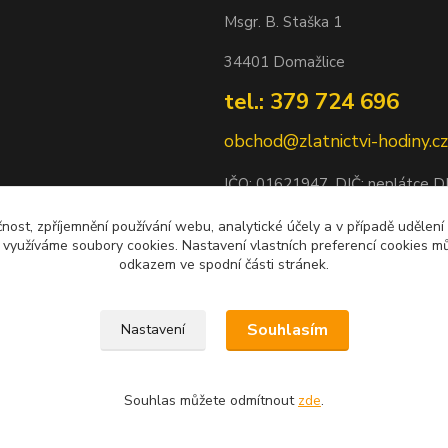
Msgr. B. Staška 1
34401 Domažlice
tel.: 379 724 696
obchod@zlatnictvi-hodiny.cz
IČO: 0
1621947
, DIČ: neplátce 
Bankovní spojení: 2500452838/
čnost, zpříjemnění používání webu, analytické účely a v případě udělení
y využíváme soubory cookies. Nastavení vlastních preferencí cookies mů
odkazem ve spodní části stránek.
Souhlasím
Nastavení
Souhlas můžete odmítnout
zde
.