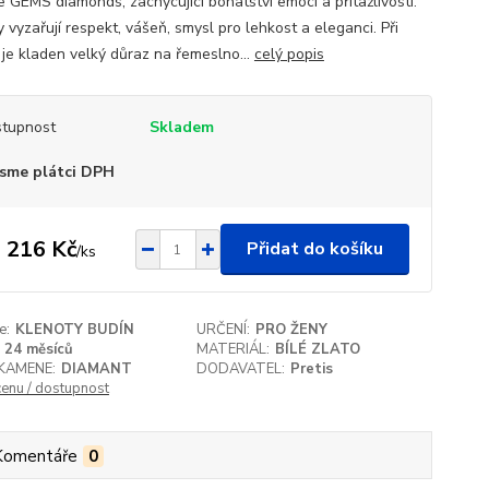
e GEMS diamonds, zachycující bohatství emocí a přitažlivosti.
 vyzařují respekt, vášeň, smysl pro lehkost a eleganci. Při
 je kladen velký důraz na řemeslno...
celý popis
tupnost
Skladem
sme plátci DPH
 216 Kč
Přidat do košíku
/
ks
e:
KLENOTY BUDÍN
URČENÍ:
PRO ŽENY
24 měsíců
MATERIÁL:
BÍLÉ ZLATO
KAMENE:
DIAMANT
DODAVATEL:
Pretis
cenu / dostupnost
Komentáře
0