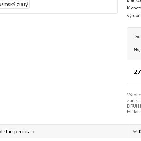
kolekc
Klenoty
výrobě
Dos
Nej
27
Výrobc
Záruka:
DRUH 
Hlídat 
etní specifikace