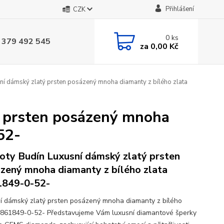
Přihlášení
CZK
0
ks
 379 492 545
za
0,00 Kč
ní dámský zlatý prsten posázený mnoha diamanty z bílého zlata
ý prsten posázený mnoha
52-
oty Budín Luxusní dámský zlatý prsten
zený mnoha diamanty z bílého zlata
1849-0-52-
í dámský zlatý prsten posázený mnoha diamanty z bílého
3861849-0-52- Představujeme Vám luxusní diamantové šperky