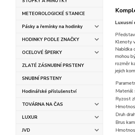
STOPKY A MINUTKY
Komple
METEOROLOGICKÉ STANICE
Luxusní
Pásky a řemínky na hodinky
Představu
HODINKY PODLE ZNAČKY
Klenoty v
Nabídka o
OCELOVÉ ŠPERKY
mohou být
rozměr ka
ZLATÉ ZÁSNUBNÍ PRSTENY
jejich ko
SNUBNÍ PRSTENY
Parametr
Materiál 
Hodinářské příslušenství
Ryzost z
TOVÁRNA NA ČAS
Hmotnost
Druh dra
LUXUR
Brus kam
Hmotnos
JVD