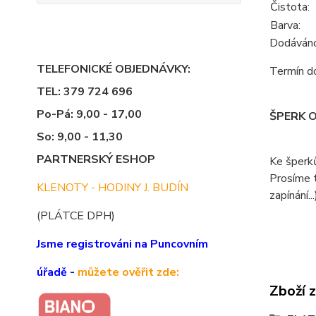
Čistota:
Barva:
Dodáváno 
TELEFONICKÉ OBJEDNÁVKY:
Termín do
TEL: 379 724 696
Po-Pá: 9,00 - 17,00
ŠPERK 
So: 9,00 - 11,30
PARTNERSKÝ ESHOP
Ke šperk
Prosíme t
KLENOTY - HODINY J. BUDÍN
zapínání...
(PLÁTCE DPH)
Jsme registrováni na Puncovním
úřadě -
můžete ověřit zde:
Zboží 