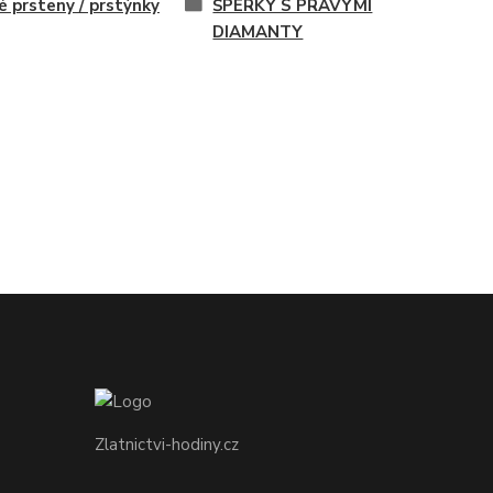
é prsteny / prstýnky
ŠPERKY S PRAVÝMI
DIAMANTY
Zlatnictvi-hodiny.cz