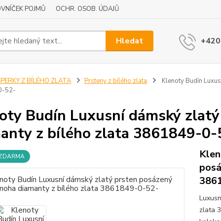
VNÍČEK POJMŮ
OCHR. OSOB. ÚDAJŮ
Hledat
+420
ŠPERKY Z BÍLÉHO ZLATA
Prsteny z bílého zlata
Klenoty Budín Luxus
0-52-
oty Budín Luxusní dámský zlat
anty z bílého zlata 3861849-0-
Klen
 ZDARMA
posá
386
Luxusn
zlata 