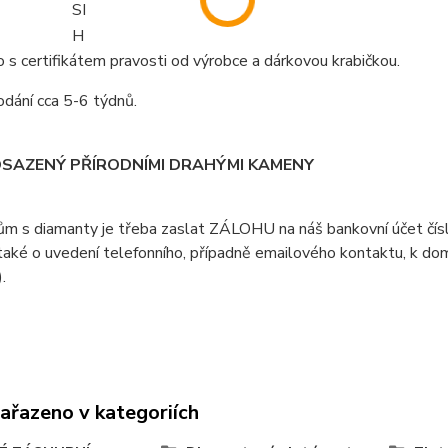
SI
H
s certifikátem pravosti od výrobce a dárkovou krabičkou.
dání cca 5-6 týdnů.
OSAZENÝ PŘÍRODNÍMI DRAHÝMI KAMENY
ům s diamanty je třeba zaslat ZÁLOHU na náš bankovní účet čí
aké o uvedení telefonního, případně emailového kontaktu, k doml
).
zařazeno v kategoriích