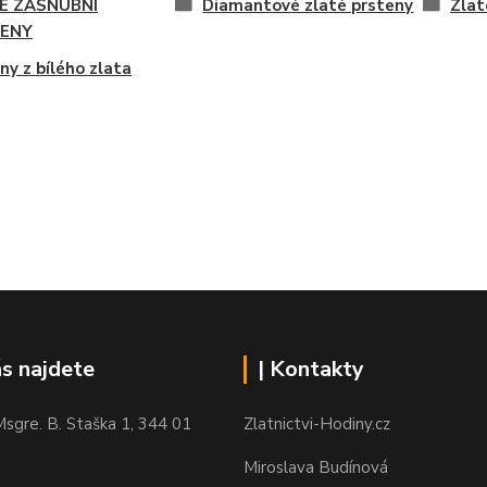
É ZÁSNUBNÍ
Diamantové zlaté prsteny
Zlat
ENY
ny z bílého zlata
ás najdete
| Kontakty
sgre. B. Staška 1, 344 01
Zlatnictvi-Hodiny.cz
Miroslava Budínová