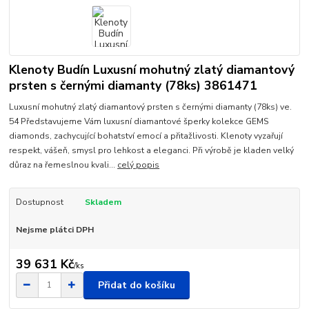
Klenoty Budín Luxusní mohutný zlatý diamantový
prsten s černými diamanty (78ks) 3861471
Luxusní mohutný zlatý diamantový prsten s černými diamanty (78ks) ve.
54 Představujeme Vám luxusní diamantové šperky kolekce GEMS
diamonds, zachycující bohatství emocí a přitažlivosti. Klenoty vyzařují
respekt, vášeň, smysl pro lehkost a eleganci. Při výrobě je kladen velký
důraz na řemeslnou kvali...
celý popis
Dostupnost
Skladem
Nejsme plátci DPH
39 631 Kč
/
ks
Přidat do košíku