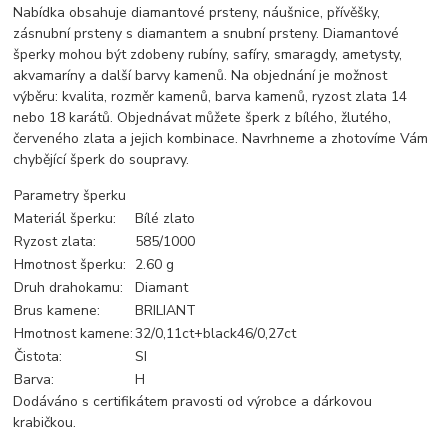
Nabídka obsahuje diamantové prsteny, náušnice, přívěšky,
zásnubní prsteny s diamantem a snubní prsteny. Diamantové
šperky mohou být zdobeny rubíny, safíry, smaragdy, ametysty,
akvamaríny a další barvy kamenů. Na objednání je možnost
výběru: kvalita, rozměr kamenů, barva kamenů, ryzost zlata 14
nebo 18 karátů. Objednávat můžete šperk z bílého, žlutého,
červeného zlata a jejich kombinace. Navrhneme a zhotovíme Vám
chybějící šperk do soupravy.
Parametry šperku
Materiál šperku:
Bílé zlato
Ryzost zlata:
585/1000
Hmotnost šperku:
2.60 g
Druh drahokamu:
Diamant
Brus kamene:
BRILIANT
Hmotnost kamene:
32/0,11ct+black46/0,27ct
Čistota:
SI
Barva:
H
Dodáváno s certifikátem pravosti od výrobce a dárkovou
krabičkou.