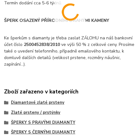
Termín dodání cca 5-6 týdnů.
ŠPERK OSAZENÝ PŘÍRODNÍMI DRAHÝMI KAMENY
Ke šperkům s diamanty je třeba zaslat ZÁLOHU na náš bankovní
účet číslo
2500452838/2010
ve výši 50 % z celkové ceny. Prosíme
také o uvedení telefonního, případně emailového kontaktu, k
domluvě dalších detailů (velikost prstene, rozměry náušnic,
zapínání...).
Zboží zařazeno v kategoriích
Diamantové zlaté prsteny
Zlaté prsteny / prstýnky
ŠPERKY S PRAVÝMI DIAMANTY
ŠPERKY S ČERNÝMI DIAMANTY