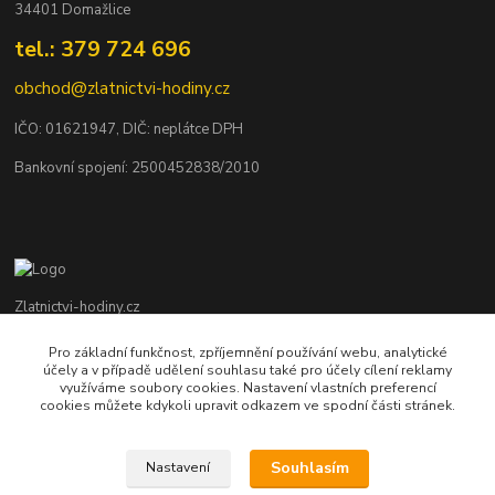
34401 Domažlice
tel.: 379 724 696
obchod@zlatnictvi-hodiny.cz
IČO: 0
1621947
, DIČ: neplátce DPH
Bankovní spojení: 2500452838/2010
Zlatnictvi-hodiny.cz
Pro základní funkčnost, zpříjemnění používání webu, analytické
+420 379 492 545
účely a v případě udělení souhlasu také pro účely cílení reklamy
Po - Pá: 9,00 - 17,00 hod., So: 9,00 - 11,30 hod.
využíváme soubory cookies. Nastavení vlastních preferencí
cookies můžete kdykoli upravit odkazem ve spodní části stránek.
obchod@zlatnictvi-hodiny.cz
Souhlasím
Nastavení