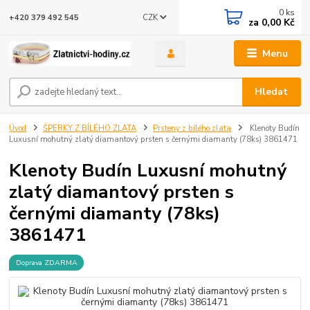
0
ks
CZK
+420 379 492 545
za
0,00 Kč
Menu
Hledat
Úvod
ŠPERKY Z BÍLÉHO ZLATA
Prsteny z bílého zlata
Klenoty Budín
Luxusní mohutný zlatý diamantový prsten s černými diamanty (78ks) 3861471
Klenoty Budín Luxusní mohutný
zlatý diamantový prsten s
černými diamanty (78ks)
3861471
Doprava ZDARMA