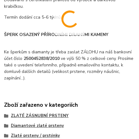
krabičkou.
Termín dodání cca 5-6 týdnů.
ŠPERK OSAZENÝ PŘÍRODNÍMI DRAHÝMI KAMENY
Ke šperkům s diamanty je třeba zaslat ZÁLOHU na náš bankovní
účet číslo
2500452838/2010
ve výši 50 % z celkové ceny. Prosíme
také o uvedení telefonního, případně emailového kontaktu, k
domluvě dalších detailů (velikost prstene, rozměry náušnic,
zapínání...).
Zboží zařazeno v kategoriích
ZLATÉ ZÁSNUBNÍ PRSTENY
Diamantové zlaté prsteny
Zlaté prsteny / prstýnky