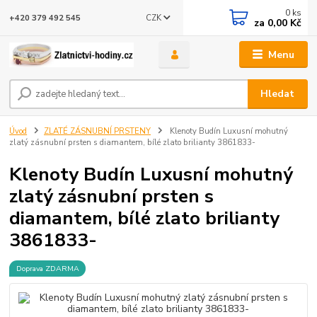
0
ks
CZK
+420 379 492 545
za
0,00 Kč
Menu
Hledat
Úvod
ZLATÉ ZÁSNUBNÍ PRSTENY
Klenoty Budín Luxusní mohutný
zlatý zásnubní prsten s diamantem, bílé zlato brilianty 3861833-
Klenoty Budín Luxusní mohutný
zlatý zásnubní prsten s
diamantem, bílé zlato brilianty
3861833-
Doprava ZDARMA