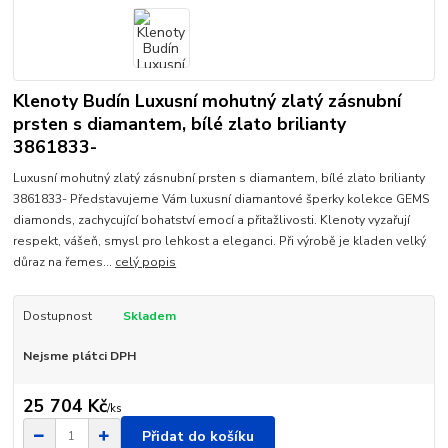
Klenoty Budín Luxusní mohutný zlatý zásnubní
prsten s diamantem, bílé zlato brilianty
3861833-
Luxusní mohutný zlatý zásnubní prsten s diamantem, bílé zlato brilianty
3861833- Představujeme Vám luxusní diamantové šperky kolekce GEMS
diamonds, zachycující bohatství emocí a přitažlivosti. Klenoty vyzařují
respekt, vášeň, smysl pro lehkost a eleganci. Při výrobě je kladen velký
důraz na řemes...
celý popis
Dostupnost
Skladem
Nejsme plátci DPH
25 704 Kč
/
ks
Přidat do košíku