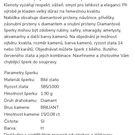
Klenoty vyzařují respekt, vášeň, smysl pro lehkost a eleganci. Při
výrobě je kladen velký důraz na řemeslnou kvalitu.
Nabídka obsahuje diamantové prsteny, náušnice, přívěšky,
zásnubní prsteny s diamantem a snubní prsteny. Diamantové
šperky mohou být zdobeny rubíny, safíry, smaragdy, ametysty,
akvamaríny a další barvy kamenů. Na objednání je možnost
výběru: kvalita, rozměr kamenů, barva kamenů, ryzost zlata 14
nebo 18 karátů. Objednávat můžete šperk z bílého, žlutého,
červeného zlata a jejich kombinace. Navrhneme a zhotovíme Vám
chybějící šperk do soupravy.
Parametry šperku
Materiál šperku:
Bílé zlato
Ryzost zlata:
585/1000
Hmotnost šperku:
1.90 g
Druh drahokamu:
Diamant
Brus kamene:
BRILIANT
Hmotnost kamene:
15/0,08 ct
Čistota:
SI
Barva:
H
Dodáváno s certifikátem pravosti od výrobce a dárkovou