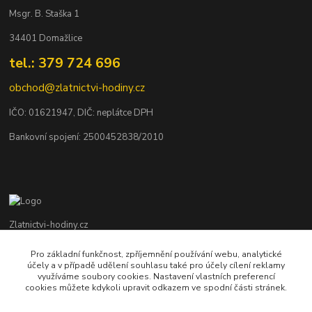
Msgr. B. Staška 1
34401 Domažlice
tel.: 379 724 696
obchod@zlatnictvi-hodiny.cz
IČO: 0
1621947
, DIČ: neplátce DPH
Bankovní spojení: 2500452838/2010
Zlatnictvi-hodiny.cz
Pro základní funkčnost, zpříjemnění používání webu, analytické
+420 379 492 545
účely a v případě udělení souhlasu také pro účely cílení reklamy
Po - Pá: 9,00 - 17,00 hod., So: 9,00 - 11,30 hod.
využíváme soubory cookies. Nastavení vlastních preferencí
cookies můžete kdykoli upravit odkazem ve spodní části stránek.
obchod@zlatnictvi-hodiny.cz