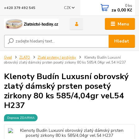
0
ks
CZK
+420 379 492 545
za
0,00 Kč
Menu
Hledat
Úvod
ZLATO
Zlaté prsteny / prstýnky
Klenoty Budín Luxusní
obrovský zlatý dámský prsten posetý zirkony 80 ks 585/4,04gr vel.54 H237
Klenoty Budín Luxusní obrovský
zlatý dámský prsten posetý
zirkony 80 ks 585/4,04gr vel.54
H237
Doprava ZDARMA