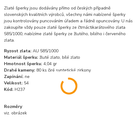
Zlaté šperky jsou dodávány přímo od českých případně
slovenských kvalitních výrobců, všechny námi nabízené šperky
jsou kontrolovány puncováním úřadem a řádně opuncovány. U nás
zakoupíte vždy pouze zlaté šperky ze čtrnáctikarátového zlata
585/1000, nabízíme zlaté šperky ze žlutého, bílého i červeného
zlata.
Ryzost zlata:
AU 585/1000
Materiál šperku:
žluté zlato, bílé zlato
Hmotnost šperku:
4,04 gr
Drahé kameny:
80 ks čiré syntetické zirkony
Zapínání:
ne
Velikost:
54
Kód:
H237
Rozměry
:
viz. obrázek