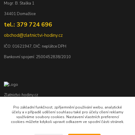
Msgr. B. Staška 1
34401 Domažlice
tel.: 379 724 696
obchod@zlatnictvi-hodiny.cz
IČO: 0
1621947
, DIČ: neplátce DPH
Bankovní spojení: 2500452838/2010
Zlatnictvi-hodiny.cz
Pro základní funkčnost, zpříjemnění používání webu, analytické
+420 379 492 545
účely a v případě udělení souhlasu také pro účely cílení reklamy
Po - Pá: 9,00 - 17,00 hod., So: 9,00 - 11,30 hod.
využíváme soubory cookies. Nastavení vlastních preferencí
cookies můžete kdykoli upravit odkazem ve spodní části stránek.
obchod@zlatnictvi-hodiny.cz