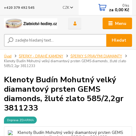
0
ks
CZK
+420 379 492 545
za
0,00 Kč
Menu
Hledat
Úvod
ŠPERKY - DRAHÉ KAMENY
ŠPERKY S PRAVÝMI DIAMANTY
Klenoty Budín Mohutný velký diamantový prsten GEMS diamonds, žluté zlato
585/2,2gr 3811233
Klenoty Budín Mohutný velký
diamantový prsten GEMS
diamonds, žluté zlato 585/2,2gr
3811233
Doprava ZDARMA