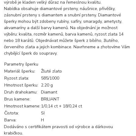
výrobě je kladen velký důraz na řemeslnou kvalitu.
Nabídka obsahuje diamantové prsteny, náušnice, přívěšky,
zásnubní prsteny s diamantem a snubní prsteny. Diamantové
šperky mohou být zdobeny rubíny, safíry, smaragdy, ametysty,
akvamaríny a další barvy kamenů. Na objednání je možnost
výběru: kvalita, rozměr kamenů, barva kamenů, ryzost zlata 14
nebo 18 karátů. Objednávat můžete šperk z bílého, žlutého,
červeného zlata a jejich kombinace. Navrhneme a zhotovíme Vám
chybějící šperk do soupravy.
Parametry šperku
Materiál šperku:
Žluté zlato
Ryzost zlata:
585/1000
Hmotnost šperku:
2.20 g
Druh drahokamu:
Diamant
Brus kamene:
BRILIANT
Hmotnost kamene:
1/0,14 ct + 18/0,24 ct
Čistota:
SI
Barva:
H
Dodáváno s certifikátem pravosti od výrobce a dárkovou
krabičkou.