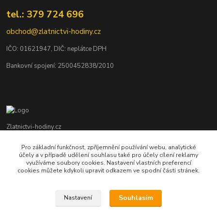
tel.: 379 724 696
obchod@zlatnictvi-hodiny.cz
IČO: 0
1621947
, DIČ: neplátce DPH
Bankovní spojení: 2500452838/2010
Zlatnictvi-hodiny.cz
Pro základní funkčnost, zpříjemnění používání webu, analytické
+420 379 492 545
účely a v případě udělení souhlasu také pro účely cílení reklamy
Po - Pá: 9,00 - 17,00 hod., So: 9,00 - 11,30 hod.
využíváme soubory cookies. Nastavení vlastních preferencí
cookies můžete kdykoli upravit odkazem ve spodní části stránek.
obchod@zlatnictvi-hodiny.cz
Souhlasím
Nastavení