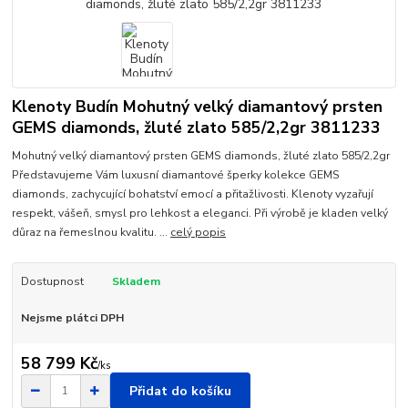
Klenoty Budín Mohutný velký diamantový prsten
GEMS diamonds, žluté zlato 585/2,2gr 3811233
Mohutný velký diamantový prsten GEMS diamonds, žluté zlato 585/2,2gr
Představujeme Vám luxusní diamantové šperky kolekce GEMS
diamonds, zachycující bohatství emocí a přitažlivosti. Klenoty vyzařují
respekt, vášeň, smysl pro lehkost a eleganci. Při výrobě je kladen velký
důraz na řemeslnou kvalitu. ...
celý popis
Dostupnost
Skladem
Nejsme plátci DPH
58 799 Kč
/
ks
Přidat do košíku