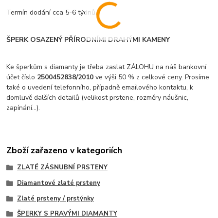
Termín dodání cca 5-6 týdnů.
ŠPERK OSAZENÝ PŘÍRODNÍMI DRAHÝMI KAMENY
Ke šperkům s diamanty je třeba zaslat ZÁLOHU na náš bankovní
účet číslo
2500452838/2010
ve výši 50 % z celkové ceny. Prosíme
také o uvedení telefonního, případně emailového kontaktu, k
domluvě dalších detailů (velikost prstene, rozměry náušnic,
zapínání...).
Zboží zařazeno v kategoriích
ZLATÉ ZÁSNUBNÍ PRSTENY
Diamantové zlaté prsteny
Zlaté prsteny / prstýnky
ŠPERKY S PRAVÝMI DIAMANTY