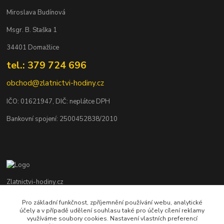
Miroslava Budínová
Msgr. B. Staška 1
34401 Domažlice
tel.: 379 724 696
obchod@zlatnictvi-hodiny.cz
IČO: 0
1621947
, DIČ: neplátce DPH
Bankovní spojení: 2500452838/2010
Zlatnictvi-hodiny.cz
Pro základní funkčnost, zpříjemnění používání webu, analytické
+420 379 492 545
účely a v případě udělení souhlasu také pro účely cílení reklamy
Po - Pá: 9,00 - 17,00 hod., So: 9,00 - 11,30 hod.
využíváme soubory cookies. Nastavení vlastních preferencí