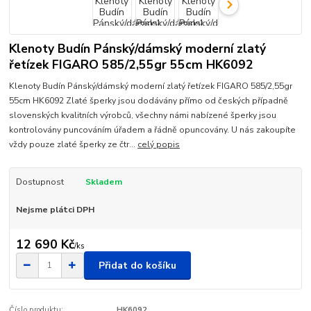
Klenoty Budín Pánský/dámský moderní zlatý
řetízek FIGARO 585/2,55gr 55cm HK6092
Klenoty Budín Pánský/dámský moderní zlatý řetízek FIGARO 585/2,55gr
55cm HK6092 Zlaté šperky jsou dodávány přímo od českých případně
slovenských kvalitních výrobců, všechny námi nabízené šperky jsou
kontrolovány puncováním úřadem a řádně opuncovány. U nás zakoupíte
vždy pouze zlaté šperky ze čtr...
celý popis
Dostupnost
Skladem
Nejsme plátci DPH
12 690 Kč
/
ks
Přidat do košíku
Číslo produktu:
HK6092