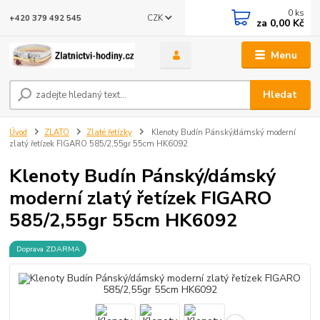
0
ks
CZK
+420 379 492 545
za
0,00 Kč
Menu
Hledat
Úvod
ZLATO
Zlaté řetízky
Klenoty Budín Pánský/dámský moderní
zlatý řetízek FIGARO 585/2,55gr 55cm HK6092
Klenoty Budín Pánský/dámský
moderní zlatý řetízek FIGARO
585/2,55gr 55cm HK6092
Doprava ZDARMA