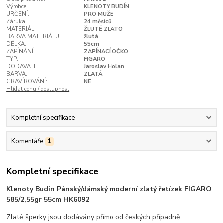
Výrobce:
KLENOTY BUDÍN
URČENÍ:
PRO MUŽE
Záruka:
24 měsíců
MATERIÁL:
ŽLUTÉ ZLATO
BARVA MATERIÁLU:
žlutá
DÉLKA:
55cm
ZAPÍNÁNÍ:
ZAPÍNACÍ OČKO
TYP:
FIGARO
DODAVATEL:
Jaroslav Holan
BARVA:
ZLATÁ
GRAVÍROVÁNÍ:
NE
Hlídat cenu / dostupnost
Kompletní specifikace
Komentáře
1
Kompletní specifikace
Klenoty Budín Pánský/dámský moderní zlatý řetízek FIGARO
585/2,55gr 55cm HK6092
Zlaté šperky jsou dodávány přímo od českých případně