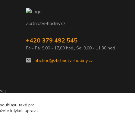
Zlatnictvi-hodiny.cz
+420 379 492 545
Po - Pá: 9,00 - 17,00 hod., So: 9,00 - 11,30 hod.
obchod@zlatnictvi-hodiny.cz
DPH
2010
 souhlasu také pro
žete kdykoli upravit