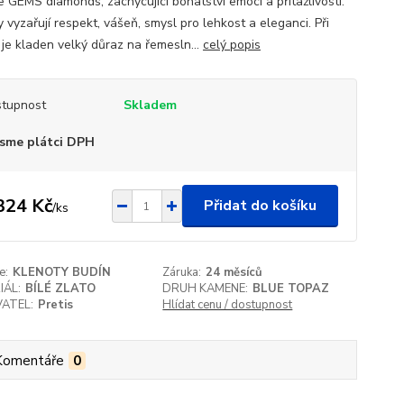
e GEMS diamonds, zachycující bohatství emocí a přitažlivosti.
 vyzařují respekt, vášeň, smysl pro lehkost a eleganci. Při
 je kladen velký důraz na řemesln...
celý popis
tupnost
Skladem
sme plátci DPH
324 Kč
Přidat do košíku
/
ks
e:
KLENOTY BUDÍN
Záruka:
24 měsíců
IÁL:
BÍLÉ ZLATO
DRUH KAMENE:
BLUE TOPAZ
ATEL:
Pretis
Hlídat cenu / dostupnost
Komentáře
0