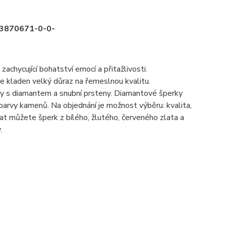
) 3870671-0-0-
hycující bohatství emocí a přitažlivosti.
je kladen velký důraz na řemeslnou kvalitu.
eny s diamantem a snubní prsteny. Diamantové šperky
barvy kamenů. Na objednání je možnost výběru: kvalita,
t můžete šperk z bílého, žlutého, červeného zlata a
.