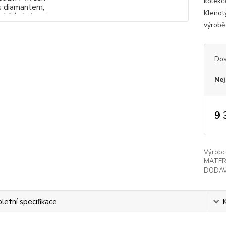
kolekc
Klenoty
výrobě
Dos
Nej
9 
Výrobc
MATER
DODAV
etní specifikace