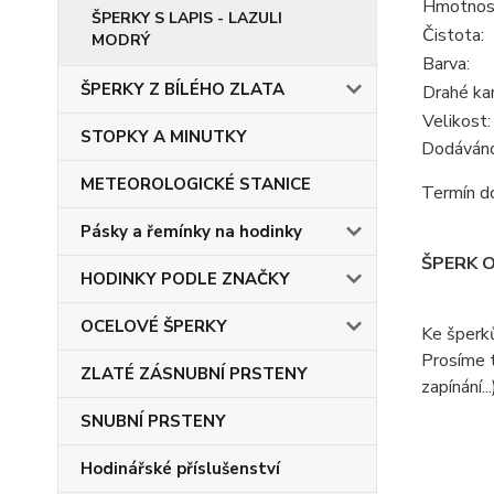
Hmotnos
ŠPERKY S LAPIS - LAZULI
Čistota:
MODRÝ
Barva:
ŠPERKY Z BÍLÉHO ZLATA
Drahé ka
Velikost:
STOPKY A MINUTKY
Dodáváno 
METEOROLOGICKÉ STANICE
Termín do
Pásky a řemínky na hodinky
ŠPERK 
HODINKY PODLE ZNAČKY
OCELOVÉ ŠPERKY
Ke šperk
Prosíme t
ZLATÉ ZÁSNUBNÍ PRSTENY
zapínání...
SNUBNÍ PRSTENY
Hodinářské příslušenství