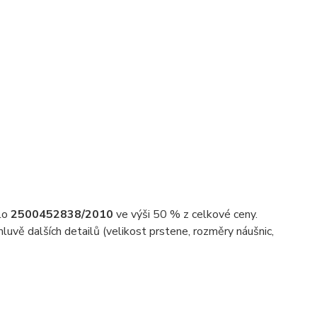
slo
2500452838/2010
ve výši 50 % z celkové ceny.
uvě dalších detailů (velikost prstene, rozměry náušnic,