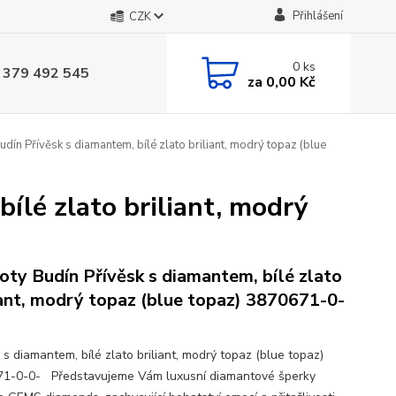
Přihlášení
CZK
0
ks
 379 492 545
za
0,00 Kč
dín Přívěsk s diamantem, bílé zlato briliant, modrý topaz (blue
ílé zlato briliant, modrý
oty Budín Přívěsk s diamantem, bílé zlato
iant, modrý topaz (blue topaz) 3870671-0-
 s diamantem, bílé zlato briliant, modrý topaz (blue topaz)
1-0-0- Představujeme Vám luxusní diamantové šperky