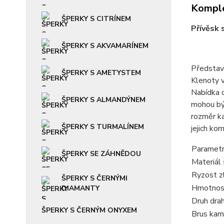
Komple
ŠPERKY S CITRÍNEM
Přívěsk 
ŠPERKY S AKVAMARÍNEM
Představu
ŠPERKY S AMETYSTEM
Klenoty v
Nabídka o
ŠPERKY S ALMANDÝNEM
mohou být
rozměr ka
ŠPERKY S TURMALÍNEM
jejich ko
Parametr
ŠPERKY SE ZÁHNĚDOU
Materiál 
Ryzost z
ŠPERKY S ČERNÝMI
Hmotnost
DIAMANTY
Druh dra
ŠPERKY S ČERNÝM ONYXEM
Brus kam