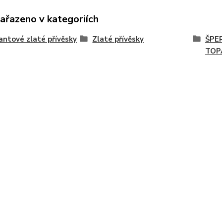
zařazeno v kategoriích
ntové zlaté přívěsky
Zlaté přívěsky
ŠPE
TOP