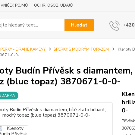
VNÍČEK POJMŮ
OCHR. OSOB. ÚDAJŮ
Hledat
+420
ŠPERKY - DRAHÉ KAMENY
ŠPERKY S MODRÝM TOPAZEM
Klenoty Bu
70671-0-0-
oty Budín Přívěsk s diamantem, b
z (blue topaz) 3870671-0-0-
Klen
 ZDARMA
bril
0-
Přívěsk
387067