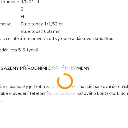
t kamene:
3/0,01 ct
SI
H
meny:
Blue topaz 1/1,52 ct
Blue topaz 6x8 mm
s certifikátem pravosti od výrobce a dárkovou krabičkou.
dání cca 5-6 týdnů.
OSAZENÝ PŘÍRODNÍMI DRAHÝMI KAMENY
ům s diamanty je třeba zaslat ZÁLOHU na náš bankovní účet čí
aké o uvedení telefonního, případně emailového kontaktu, k doml
).