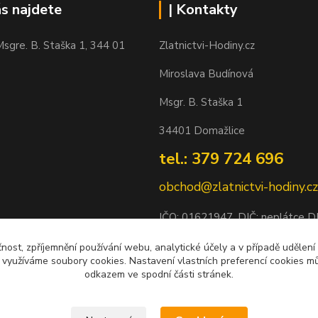
ás najdete
| Kontakty
sgre. B. Staška 1, 344 01
Zlatnictvi-Hodiny.cz
Miroslava Budínová
Msgr. B. Staška 1
34401 Domažlice
tel.: 379 724 696
obchod@zlatnictvi-hodiny.cz
IČO: 0
1621947
, DIČ: neplátce 
Bankovní spojení: 2500452838/
čnost, zpříjemnění používání webu, analytické účely a v případě udělení
y využíváme soubory cookies. Nastavení vlastních preferencí cookies mů
odkazem ve spodní části stránek.