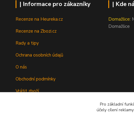
| Informace pro zákazníky
| Kde n
Recenze na Heureka.cz
Domažlice:
M
Domažlice
Recenze na Zbozi.cz
Rady a tipy
Ochrana osobních údajů
O nás
Obchodní podmínky
Vrátit zboží
Doprava
Pro základní funk
účely cílení reklam
Kontakty