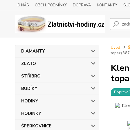
O NÁS
OBCH. PODMÍNKY
DOPRAVA
KONTAKTY
SLO
Úvod
DIAMANTY
topaz) 38
ZLATO
Klen
topa
STŘÍBRO
BUDÍKY
Doprava
HODINY
HODINKY
ŠPERKOVNICE