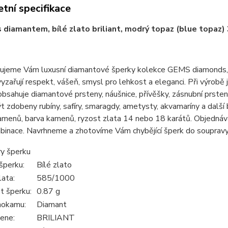
tní specifikace
s diamantem, bílé zlato briliant, modrý topaz (blue topaz
jeme Vám luxusní diamantové šperky kolekce GEMS diamonds, zac
yzařují respekt, vášeň, smysl pro lehkost a eleganci. Při výrobě 
bsahuje diamantové prsteny, náušnice, přívěšky, zásnubní prst
 zdobeny rubíny, safíry, smaragdy, ametysty, akvamaríny a další 
menů, barva kamenů, ryzost zlata 14 nebo 18 karátů. Objednáva
mbinace. Navrhneme a zhotovíme Vám chybějící šperk do soupravy
y šperku
šperku:
Bílé zlato
lata:
585/1000
 šperku:
0.87 g
hokamu:
Diamant
ene:
BRILIANT