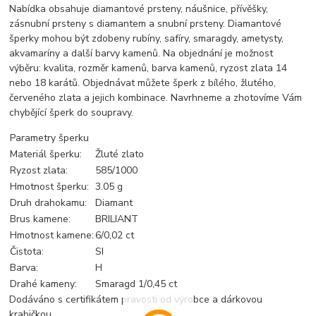
Nabídka obsahuje diamantové prsteny, náušnice, přívěšky,
zásnubní prsteny s diamantem a snubní prsteny. Diamantové
šperky mohou být zdobeny rubíny, safíry, smaragdy, ametysty,
akvamaríny a další barvy kamenů. Na objednání je možnost
výběru: kvalita, rozměr kamenů, barva kamenů, ryzost zlata 14
nebo 18 karátů. Objednávat můžete šperk z bílého, žlutého,
červeného zlata a jejich kombinace. Navrhneme a zhotovíme Vám
chybějící šperk do soupravy.
Parametry šperku
Materiál šperku:
Žluté zlato
Ryzost zlata:
585/1000
Hmotnost šperku:
3.05 g
Druh drahokamu:
Diamant
Brus kamene:
BRILIANT
Hmotnost kamene:
6/0,02 ct
Čistota:
SI
Barva:
H
Drahé kameny:
Smaragd 1/0,45 ct
Dodáváno s certifikátem pravosti od výrobce a dárkovou
krabičkou.