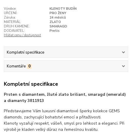
Výrobce:
KLENOTY BUDÍN
URČENÍ:
PRO ŽENY
Záruka:
24 měsíců
MATERIÁL:
ZLATO
DRUH KAMENE:
SMARAGD
DODAVATEL:
Pretis
Hlídat cenu / dostupnost
Kompletní specifikace
Komentáře
0
Kompletní specifikace
Prsten s diamantem, žluté zlato briliant, smaragd (emerald)
a diamanty 3811913
Představujeme Vám luxusní diamantové šperky kolekce GEMS
diamonds, zachycující bohatství emocí a přitažlivosti.
Klenoty vyzařují respekt, vášeň, smysl pro lehkost a eleganci. Při
výrobě je kladen velký důraz na řemeslnou kvalitu.