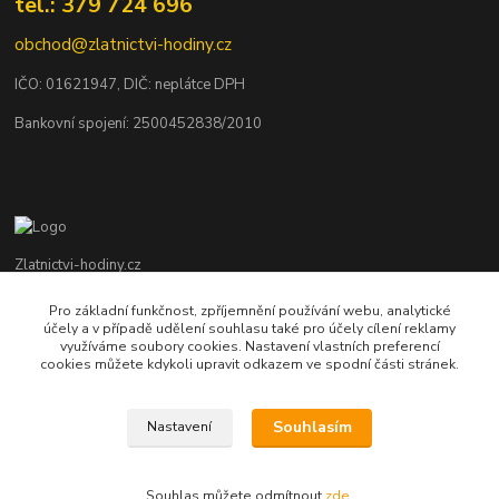
tel.: 379 724 696
obchod@zlatnictvi-hodiny.cz
IČO: 0
1621947
, DIČ: neplátce DPH
Bankovní spojení: 2500452838/2010
Zlatnictvi-hodiny.cz
Pro základní funkčnost, zpříjemnění používání webu, analytické
+420 379 492 545
účely a v případě udělení souhlasu také pro účely cílení reklamy
Po - Pá: 9,00 - 17,00 hod., So: 9,00 - 11,30 hod.
využíváme soubory cookies. Nastavení vlastních preferencí
cookies můžete kdykoli upravit odkazem ve spodní části stránek.
obchod@zlatnictvi-hodiny.cz
Souhlasím
Nastavení
Souhlas můžete odmítnout
zde
.