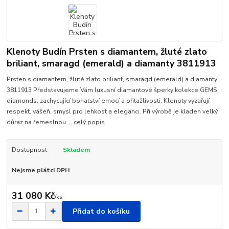
Klenoty Budín Prsten s diamantem, žluté zlato
briliant, smaragd (emerald) a diamanty 3811913
Prsten s diamantem, žluté zlato briliant, smaragd (emerald) a diamanty
3811913 Představujeme Vám luxusní diamantové šperky kolekce GEMS
diamonds, zachycující bohatství emocí a přitažlivosti. Klenoty vyzařují
respekt, vášeň, smysl pro lehkost a eleganci. Při výrobě je kladen velký
důraz na řemeslnou ...
celý popis
Dostupnost
Skladem
Nejsme plátci DPH
31 080 Kč
/
ks
Přidat do košíku