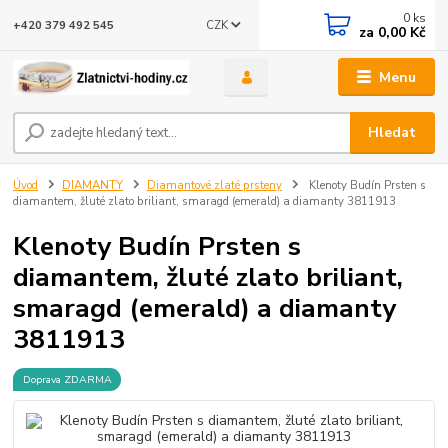
0
ks
CZK
+420 379 492 545
za
0,00 Kč
Menu
Hledat
Úvod
DIAMANTY
Diamantové zlaté prsteny
Klenoty Budín Prsten s
diamantem, žluté zlato briliant, smaragd (emerald) a diamanty 3811913
Klenoty Budín Prsten s
diamantem, žluté zlato briliant,
smaragd (emerald) a diamanty
3811913
Doprava ZDARMA