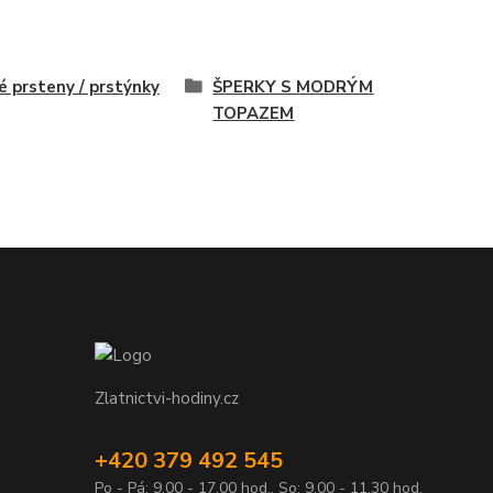
é prsteny / prstýnky
ŠPERKY S MODRÝM
TOPAZEM
Zlatnictvi-hodiny.cz
+420 379 492 545
Po - Pá: 9,00 - 17,00 hod., So: 9,00 - 11,30 hod.