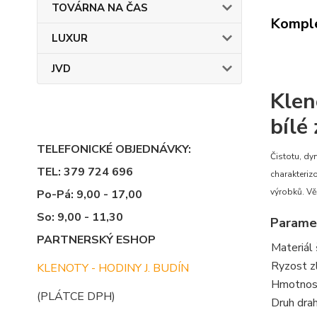
TOVÁRNA NA ČAS
Komple
LUXUR
JVD
Klen
bílé
TELEFONICKÉ OBJEDNÁVKY:
Čistotu, dy
TEL: 379 724 696
charakteriz
výrobků. Vě
Po-Pá: 9,00 - 17,00
So: 9,00 - 11,30
Parame
PARTNERSKÝ ESHOP
Materiál 
Ryzost z
KLENOTY - HODINY J. BUDÍN
Hmotnost
(PLÁTCE DPH)
Druh dra