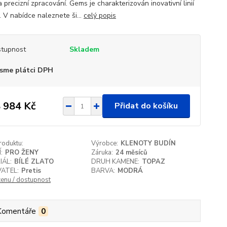
a precizní zpracování. Gems je charakterizován inovativní linií
. V nabídce naleznete ši...
celý popis
tupnost
Skladem
sme plátci DPH
 984 Kč
Přidat do košíku
roduktu:
Výrobce:
KLENOTY BUDÍN
:
PRO ŽENY
Záruka:
24 měsíců
IÁL:
BÍLÉ ZLATO
DRUH KAMENE:
TOPAZ
ATEL:
Pretis
BARVA:
MODRÁ
cenu / dostupnost
Komentáře
0