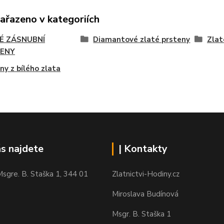
zařazeno v kategoriích
É ZÁSNUBNÍ
Diamantové zlaté prsteny
Zlat
ENY
ny z bílého zlata
ás najdete
| Kontakty
sgre. B. Staška 1, 344 01
Zlatnictvi-Hodiny.cz
Miroslava Budínová
Msgr. B. Staška 1