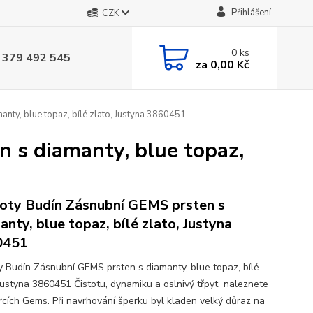
Přihlášení
CZK
0
ks
 379 492 545
za
0,00 Kč
nty, blue topaz, bílé zlato, Justyna 3860451
 s diamanty, blue topaz,
oty Budín Zásnubní GEMS prsten s
anty, blue topaz, bílé zlato, Justyna
0451
y Budín Zásnubní GEMS prsten s diamanty, blue topaz, bílé
 Justyna 3860451 Čistotu, dynamiku a oslnivý třpyt naleznete
rcích Gems. Při navrhování šperku byl kladen velký důraz na