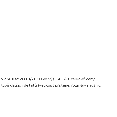
slo
2500452838/2010
ve výši 50 % z celkové ceny.
uvě dalších detailů (velikost prstene, rozměry náušnic,