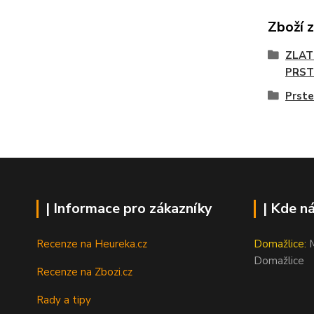
Zboží 
ZLAT
PRST
Prste
| Informace pro zákazníky
| Kde n
Recenze na Heureka.cz
Domažlice:
M
Domažlice
Recenze na Zbozi.cz
Rady a tipy