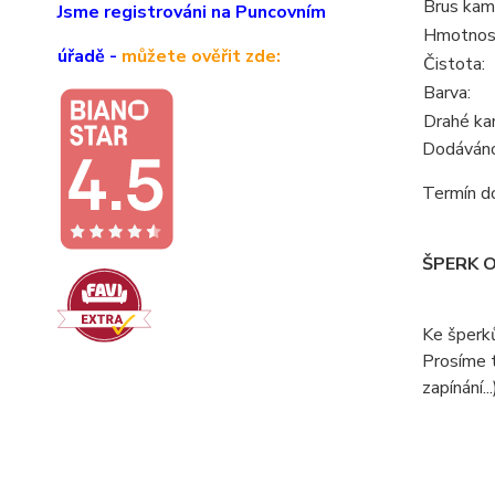
Brus kam
Jsme registrováni na Puncovním
Hmotnos
úřadě -
můžete ověřit zde:
Čistota:
Barva:
Drahé ka
Dodáváno 
Termín do
ŠPERK 
Ke šperk
Prosíme t
zapínání...