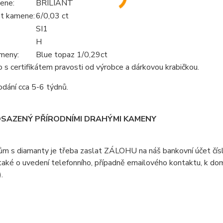
ene:
BRILIANT
t kamene:
6/0,03 ct
SI1
H
meny:
Blue topaz 1/0,29ct
s certifikátem pravosti od výrobce a dárkovou krabičkou.
dání cca 5-6 týdnů.
OSAZENÝ PŘÍRODNÍMI DRAHÝMI KAMENY
ům s diamanty je třeba zaslat ZÁLOHU na náš bankovní účet čí
aké o uvedení telefonního, případně emailového kontaktu, k doml
).