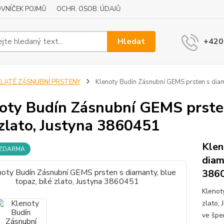
VNÍČEK POJMŮ
OCHR. OSOB. ÚDAJŮ
Hledat
+420
ZLATÉ ZÁSNUBNÍ PRSTENY
Klenoty Budín Zásnubní GEMS prsten s diama
oty Budín Zásnubní GEMS prsten
 zlato, Justyna 3860451
Klen
 ZDARMA
diam
386
Klenot
zlato,
ve špe