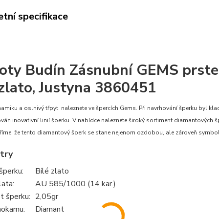
tní specifikace
oty Budín Zásnubní GEMS prsten
 zlato, Justyna 3860451
namiku a oslnivý třpyt naleznete ve špercích Gems. Při navrhování šperku byl klad
ován inovativní linií šperku. V nabídce naleznete široký sortiment diamantových 
říme, že tento diamantový šperk se stane nejenom ozdobou, ale zároveň symb
try
šperku:
Bílé zlato
lata:
AU 585/1000 (14 kar.)
 šperku:
2,05gr
hokamu:
Diamant