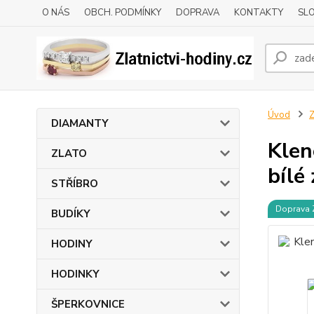
O NÁS
OBCH. PODMÍNKY
DOPRAVA
KONTAKTY
SLO
Úvod
DIAMANTY
Klen
ZLATO
bílé
STŘÍBRO
Doprava
BUDÍKY
HODINY
HODINKY
ŠPERKOVNICE