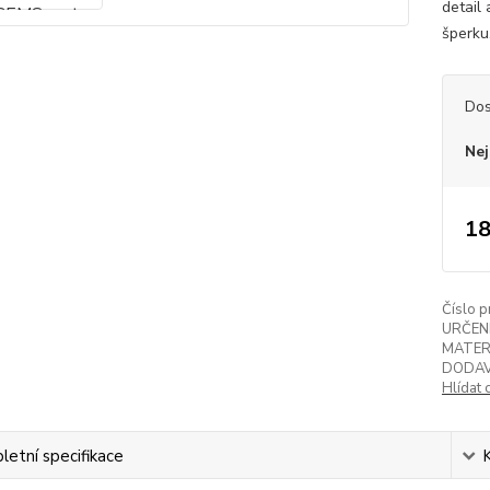
detail 
šperku
Dos
Nej
18
Číslo p
URČENÍ
MATER
DODAV
Hlídat 
etní specifikace