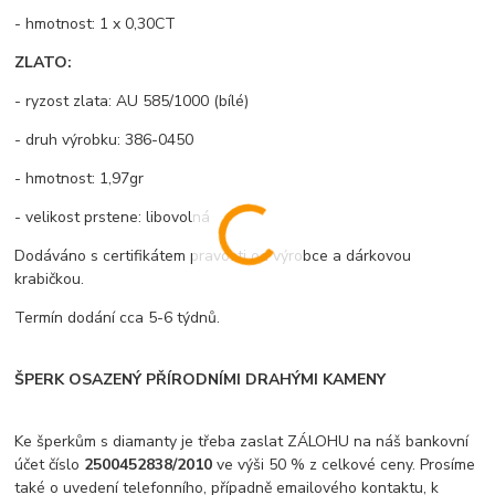
- hmotnost: 1 x 0,30CT
ZLATO:
- ryzost zlata: AU 585/1000 (bílé)
- druh výrobku: 386-0450
- hmotnost: 1,97gr
- velikost prstene: libovolná
Dodáváno s certifikátem pravosti od výrobce a dárkovou
krabičkou.
Termín dodání cca 5-6 týdnů.
ŠPERK OSAZENÝ PŘÍRODNÍMI DRAHÝMI KAMENY
Ke šperkům s diamanty je třeba zaslat ZÁLOHU na náš bankovní
účet číslo
2500452838/2010
ve výši 50 % z celkové ceny. Prosíme
také o uvedení telefonního, případně emailového kontaktu, k