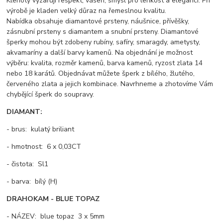
Klenoty vyzařují respekt, vášeň, smysl pro lehkost a eleganci. Při
výrobě je kladen velký důraz na řemeslnou kvalitu.
Nabídka obsahuje diamantové prsteny, náušnice, přívěšky,
zásnubní prsteny s diamantem a snubní prsteny. Diamantové
šperky mohou být zdobeny rubíny, safíry, smaragdy, ametysty,
akvamaríny a další barvy kamenů. Na objednání je možnost
výběru: kvalita, rozměr kamenů, barva kamenů, ryzost zlata 14
nebo 18 karátů. Objednávat můžete šperk z bílého, žlutého,
červeného zlata a jejich kombinace. Navrhneme a zhotovíme Vám
chybějící šperk do soupravy.
DIAMANT:
- brus: kulatý briliant
- hmotnost: 6 x 0,03CT
- čistota: Sl1
- barva: bílý (H)
DRAHOKAM - BLUE TOPAZ
- NÁZEV: blue topaz 3 x 5mm