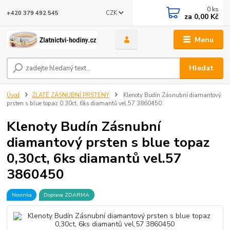
0
ks
CZK
+420 379 492 545
za
0,00 Kč
Menu
Hledat
Úvod
ZLATÉ ZÁSNUBNÍ PRSTENY
Klenoty Budín Zásnubní diamantový
prsten s blue topaz 0,30ct, 6ks diamantů vel.57 3860450
Klenoty Budín Zásnubní
diamantový prsten s blue topaz
0,30ct, 6ks diamantů vel.57
3860450
Novinka
Doprava ZDARMA