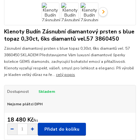
Klenoty Budín Zásnubní diamantový prsten s blue
topaz 0,30ct, 6ks diamantů vel.57 3860450
Zásnubní diamantový prsten s blue topaz 0,30ct, 6ks diamantů vel. 57
3860450 SKLADEM Představujeme Vám luxusní diamantové šperky
kolekce GEMS diamonds, zachycující bohatství emocí a přitažlivosti.
Klenoty vyzařují respekt, vášeň, smysl pro lehkost a eleganci. Při výrobě
je kladen velký důraz na ře...
celý popis
Dostupnost
Skladem
Nejsme plátci DPH
18 480 Kč
/
ks
Přidat do košíku