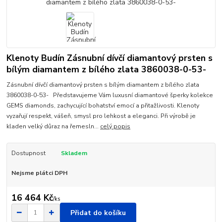
Klenoty Budín Zásnubní dívčí diamantový prsten s
bílým diamantem z bílého zlata 3860038-0-53-
Zásnubní dívčí diamantový prsten s bílým diamantem z bílého zlata
3860038-0-53- Představujeme Vám luxusní diamantové šperky kolekce
GEMS diamonds, zachycující bohatství emocí a přitažlivosti. Klenoty
vyzařují respekt, vášeň, smysl pro lehkost a eleganci. Při výrobě je
kladen velký důraz na řemesln...
celý popis
Dostupnost
Skladem
Nejsme plátci DPH
16 464 Kč
/
ks
Přidat do košíku