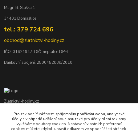
Msgr. B. Staška 1
34401 Domažlice
tel.: 379 724 696
obchod@zlatnictvi-hodiny.cz
IČO: 0
1621947
, DIČ: neplátce DPH
Bankovní spojení: 2500452838/2010
Zlatnictvi-hodiny.cz
Pro základní funkčnost, zpříjemnění používání webu, analytické
+420 379 492 545
účely a v případě udělení souhlasu také pro účely cílení reklamy
Po - Pá: 9,00 - 17,00 hod., So: 9,00 - 11,30 hod.
využíváme soubory cookies. Nastavení vlastních preferencí
cookies můžete kdykoli upravit odkazem ve spodní části stránek.
obchod@zlatnictvi-hodiny.cz