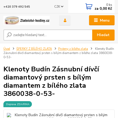
0
ks
CZK
+420 379 492 545
za
0,00 Kč
Menu
Hledat
Úvod
ŠPERKY Z BÍLÉHO ZLATA
Prsteny z bílého zlata
Klenoty Budín
Zásnubní dívčí diamantový prsten s bílým diamantem z bílého zlata 3860038-
0-53-
Klenoty Budín Zásnubní dívčí
diamantový prsten s bílým
diamantem z bílého zlata
3860038-0-53-
Doprava ZDARMA