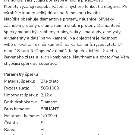
diamonds, zachycující bohatství emocí a přitažlivosti.
Klenoty vyzařují respekt, vášeň, smysl pro lehkost a eleganci. Při
výrobě je kladen velký důraz na řemeslnou kvalitu.
Nabídka obsahuje diamantové prsteny, náušnice, přívěšky,
zásnubní prsteny s diamantem a snubní prsteny. Diamantové
šperky mohou být zdobeny rubíny, safíry, smaragdy, ametysty,
akvamaríny a další barvy kamenů. Na objednání je možnost
výběru: kvalita, rozměr kamenů, barva kamenů, ryzost zlata 14
nebo 18 karátů. Objednávat můžete šperk z bílého, žlutého,
červeného zlata a jejich kombinace. Navrhneme a zhotovíme Vám
chybějící šperk do soupravy.
Parametry šperku
Materiál šperku:
Bílé zlato
Ryzost zlata:
585/1000
Hmotnost šperku:
2.12 g
Druh drahokamu:
Diamant
Brus kamene:
BRILIANT
Hmotnost kamene:
1/0,09 ct
Čistota:
SI
Barva:
H