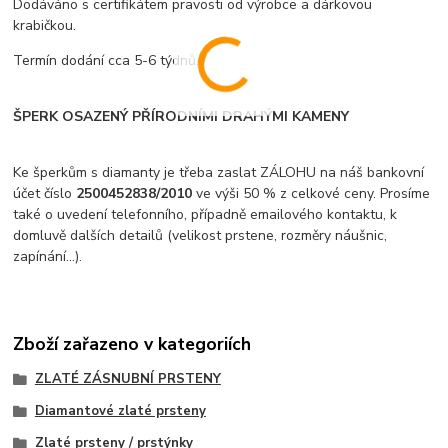
Dodáváno s certifikátem pravosti od výrobce a dárkovou
krabičkou.
Termín dodání cca 5-6 týdnů.
ŠPERK OSAZENÝ PŘÍRODNÍMI DRAHÝMI KAMENY
Ke šperkům s diamanty je třeba zaslat ZÁLOHU na náš bankovní
účet číslo
2500452838/2010
ve výši 50 % z celkové ceny. Prosíme
také o uvedení telefonního, případně emailového kontaktu, k
domluvě dalších detailů (velikost prstene, rozměry náušnic,
zapínání...).
Zboží zařazeno v kategoriích
ZLATÉ ZÁSNUBNÍ PRSTENY
Diamantové zlaté prsteny
Zlaté prsteny / prstýnky