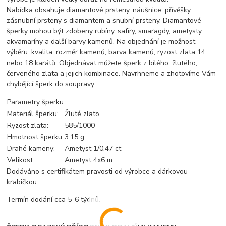
Nabídka obsahuje diamantové prsteny, náušnice, přívěšky,
zásnubní prsteny s diamantem a snubní prsteny. Diamantové
šperky mohou být zdobeny rubíny, safíry, smaragdy, ametysty,
akvamaríny a další barvy kamenů. Na objednání je možnost
výběru: kvalita, rozměr kamenů, barva kamenů, ryzost zlata 14
nebo 18 karátů. Objednávat můžete šperk z bílého, žlutého,
červeného zlata a jejich kombinace. Navrhneme a zhotovíme Vám
chybějící šperk do soupravy.
Parametry šperku
Materiál šperku:
Žluté zlato
Ryzost zlata:
585/1000
Hmotnost šperku:
3.15 g
Drahé kameny:
Ametyst 1/0,47 ct
Velikost:
Ametyst 4x6 m
Dodáváno s certifikátem pravosti od výrobce a dárkovou
krabičkou.
Termín dodání cca 5-6 týdnů.