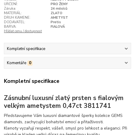
URČENÍ:
PRO ŽENY
Záruka:
24 měsíců
MATERIÁL:
ZLATO
DRUH KAMENE:
AMETYST
DODAVATEL:
Pretis
BARVA:
FIALOVÁ
Hlídat cenu / dostupnost
Kompletní specifikace
Komentáře
0
Kompletní specifikace
Zásnubní luxusní zlatý prsten s fialovým
velkým ametystem 0,47ct 3811741
Představujeme Vám luxusní diamantové šperky kolekce GEMS
diamonds, zachycující bohatství emocí a přitažlivosti.
Klenoty vyzařují respekt, vášeň, smysl pro lehkost a eleganci. Při
výrobě je kladen velký důraz na řemeslnou kvalitu.