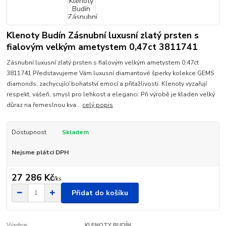
Klenoty Budín Zásnubní luxusní zlatý prsten s
fialovým velkým ametystem 0,47ct 3811741
Zásnubní luxusní zlatý prsten s fialovým velkým ametystem 0,47ct
3811741 Představujeme Vám luxusní diamantové šperky kolekce GEMS
diamonds, zachycující bohatství emocí a přitažlivosti. Klenoty vyzařují
respekt, vášeň, smysl pro lehkost a eleganci. Při výrobě je kladen velký
důraz na řemeslnou kva...
celý popis
Dostupnost
Skladem
Nejsme plátci DPH
27 286 Kč
/
ks
Přidat do košíku
Výrobce:
KLENOTY BUDÍN