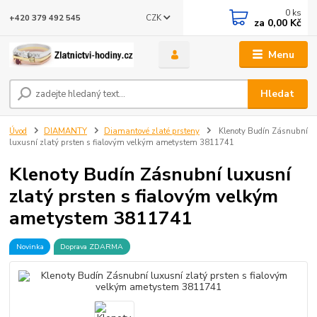
0
ks
CZK
+420 379 492 545
za
0,00 Kč
Menu
Hledat
Úvod
DIAMANTY
Diamantové zlaté prsteny
Klenoty Budín Zásnubní
luxusní zlatý prsten s fialovým velkým ametystem 3811741
Klenoty Budín Zásnubní luxusní
zlatý prsten s fialovým velkým
ametystem 3811741
Novinka
Doprava ZDARMA