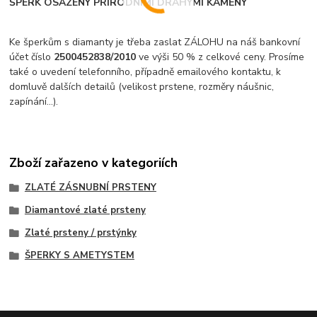
ŠPERK OSAZENÝ PŘÍRODNÍMI DRAHÝMI KAMENY
Ke šperkům s diamanty je třeba zaslat ZÁLOHU na náš bankovní
účet číslo
2500452838/2010
ve výši 50 % z celkové ceny. Prosíme
také o uvedení telefonního, případně emailového kontaktu, k
domluvě dalších detailů (velikost prstene, rozměry náušnic,
zapínání...).
Zboží zařazeno v kategoriích
ZLATÉ ZÁSNUBNÍ PRSTENY
Diamantové zlaté prsteny
Zlaté prsteny / prstýnky
ŠPERKY S AMETYSTEM