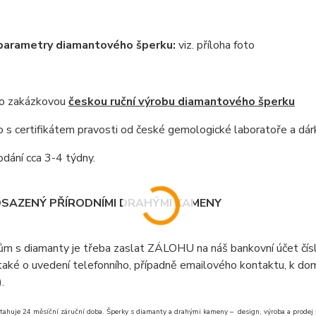
 parametry diamantového šperku:
viz. příloha foto
 o zakázkovou
českou ruční výrobu diamantového šperku
s certifikátem pravosti od české gemologické laboratoře a dár
dání cca 3-4 týdny.
OSAZENÝ PŘÍRODNÍMI DRAHÝMI KAMENY
ům s diamanty je třeba zaslat ZÁLOHU na náš bankovní účet čí
aké o uvedení telefonního, případně emailového kontaktu, k doml
).
tahuje 24 měsíční záruční doba. Šperky s diamanty a drahými kameny – design, výroba a prodej šp