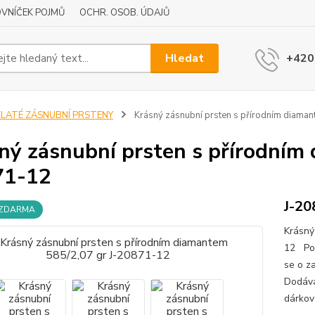
VNÍČEK POJMŮ
OCHR. OSOB. ÚDAJŮ
Hledat
+420
ZLATÉ ZÁSNUBNÍ PRSTENY
Krásný zásnubní prsten s přírodním diama
ný zásnubní prsten s přírodním 
71-12
J-20
 ZDARMA
Krásný
12 Pop
se o z
Dodává
dárkov