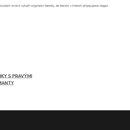
nických mistrů vytváří originální klenoty, ke kterým s hrdostí připojujeme slogan
RKY S PRAVÝMI
MANTY