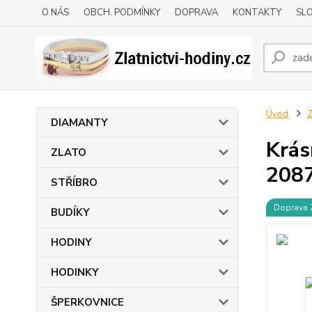
O NÁS
OBCH. PODMÍNKY
DOPRAVA
KONTAKTY
SLO
Úvod
DIAMANTY
Krás
ZLATO
208
STŘÍBRO
Doprava
BUDÍKY
HODINY
HODINKY
ŠPERKOVNICE