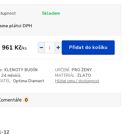
tupnost
Skladem
sme plátci DPH
 961 Kč
Přidat do košíku
/
ks
e:
KLENOTY BUDÍN
URČENÍ:
PRO ŽENY
24 měsíců
MATERIÁL:
ZLATO
ATEL:
Optima Diamant
Hlídat cenu / dostupnost
Komentáře
0
1-12