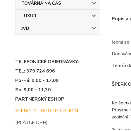
TOVÁRNA NA ČAS
LUXUR
Popis a
JVD
Jedná se
Dodáváno 
TELEFONICKÉ OBJEDNÁVKY:
Termín do
TEL: 379 724 696
Po-Pá: 9,00 - 17,00
ŠPERK 
So: 9,00 - 11,30
PARTNERSKÝ ESHOP
Ke šperk
Prosíme t
KLENOTY - HODINY J. BUDÍN
zapínání...
(PLÁTCE DPH)
Na zboží se vz