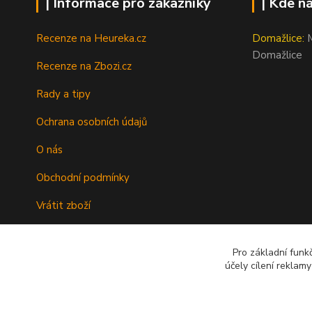
| Informace pro zákazníky
| Kde n
Recenze na Heureka.cz
Domažlice:
M
Domažlice
Recenze na Zbozi.cz
Rady a tipy
Ochrana osobních údajů
O nás
Obchodní podmínky
Vrátit zboží
Doprava
Pro základní funk
Kontakty
účely cílení reklam