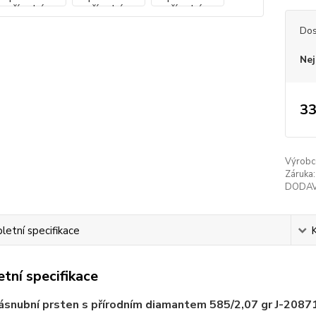
Dos
Nej
33
Výrobc
Záruka:
DODAV
etní specifikace
tní specifikace
ásnubní prsten s přírodním diamantem 585/2,07 gr J-2087