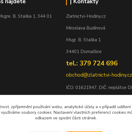
ás najdete
| Kontakty
sgre. B. Staška 1, 344 01
Zlatnictvi-Hodiny.cz
Miroslava Budínová
Msgr. B. Staška 1
34401 Domažlice
tel.: 379 724 696
obchod@zlatnictvi-hodiny.cz
IČO: 0
1621947
, DIČ: neplátce 
Bankovní spojení: 2500452838/
čnost, zpříjemnění používání webu, analytické účely a v případě udělení
y využíváme soubory cookies. Nastavení vlastních preferencí cookies mů
odkazem ve spodní části stránek.