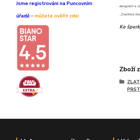
Jsme registrováni na Puncovním
designérů a zl
„Značkový čes
úřadě -
můžete ověřit zde:
Ke šperk
Zboží 
ZLAT
PRST