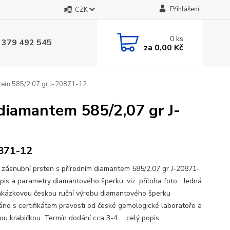
Přihlášení
CZK
0
ks
 379 492 545
za
0,00 Kč
ntem 585/2,07 gr J-20871-12
diamantem 585/2,07 gr J-
871-12
 zásnubní prsten s přírodním diamantem 585/2,07 gr J-20871-
is a parametry diamantového šperku: viz. příloha foto Jedná
akázkovou českou ruční výrobu diamantového šperku
no s certifikátem pravosti od české gemologické laboratoře a
ou krabičkou. Termín dodání cca 3-4 ...
celý popis