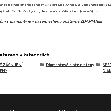
atníků za pomoci kombinace nejmodernějších technologií (3D modeling, laser) a metod starých zlat
ký šperk“. Certifikát České gemologické laboratoře ke každému šperku je samozřejmostí.
ům s diamanty je v našem eshopu poštovné ZDARMA!!!!
zařazeno v kategoriích
É ZÁSNUBNÍ
Diamantové zlaté prsteny
ŠPE
ENY
DIA