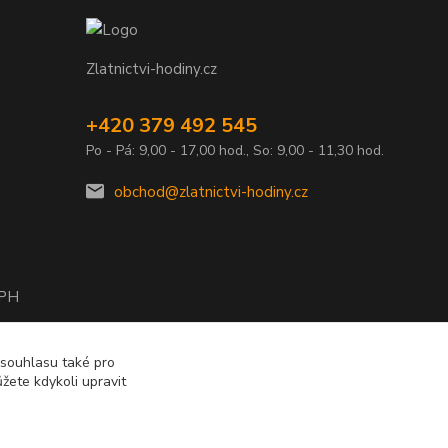
Zlatnictvi-hodiny.cz
+420 379 492 545
Po - Pá: 9,00 - 17,00 hod., So: 9,00 - 11,30 hod.
obchod@zlatnictvi-hodiny.cz
DPH
2010
 souhlasu také pro
žete kdykoli upravit