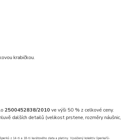
kovou krabičkou.
slo
2500452838/2010
ve výši 50 % z celkové ceny.
uvě dalších detailů (velikost prstene, rozměry náušnic,
erků z 14-ti a 18-ti karátového zlata a platiny. Vyvážený kolektiv šperkařů-