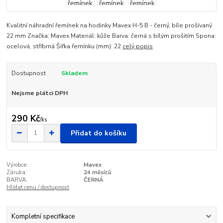
Kvalitní náhradní řemínek na hodinky Mavex H-5 B - černý, bíle prošívaný
22 mm Značka: Mavex Materiál: kůže Barva: černá s bílým prošitím Spona:
ocelová, stříbrná Šířka řemínku (mm): 22
celý popis
Dostupnost
Skladem
Nejsme plátci DPH
290 Kč
/
ks
Přidat do košíku
Výrobce:
Mavex
Záruka:
24 měsíců
BARVA:
ČERNÁ
Hlídat cenu / dostupnost
Kompletní specifikace