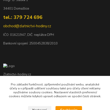
34401 Domažlice
tel.: 379 724 696
obchod@zlatnictvi-hodiny.cz
IČO: 0
1621947
, DIČ: neplátce DPH
Bankovní spojení: 2500452838/2010
Zlatnictvi-hodiny.cz
Pro základní funkčnost, zpříjemnění používání webu, analytické
+420 379 492 545
účely a v případě udělení souhlasu také pro účely cílení reklamy
Po - Pá: 9,00 - 17,00 hod., So: 9,00 - 11,30 hod.
využíváme soubory cookies. Nastavení vlastních preferencí
cookies můžete kdykoli upravit odkazem ve spodní části stránek.
obchod@zlatnictvi-hodiny.cz