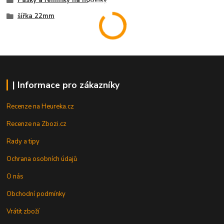
Pásky a řemínky na hodinky
šířka 22mm
| Informace pro zákazníky
Recenze na Heureka.cz
Recenze na Zbozi.cz
Rady a tipy
Ochrana osobních údajů
O nás
Obchodní podmínky
Vrátit zboží