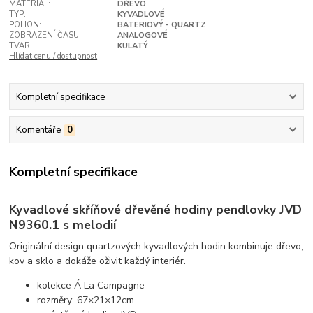
MATERIÁL:
DŘEVO
TYP:
KYVADLOVÉ
POHON:
BATERIOVÝ - QUARTZ
ZOBRAZENÍ ČASU:
ANALOGOVÉ
TVAR:
KULATÝ
Hlídat cenu / dostupnost
Kompletní specifikace
Komentáře
0
Kompletní specifikace
Kyvadlové skříňové dřevěné hodiny pendlovky JVD
N9360.1 s melodií
Originální design quartzových kyvadlových hodin kombinuje dřevo,
kov a sklo a dokáže oživit každý interiér.
kolekce Á La Campagne
rozměry: 67×21×12cm