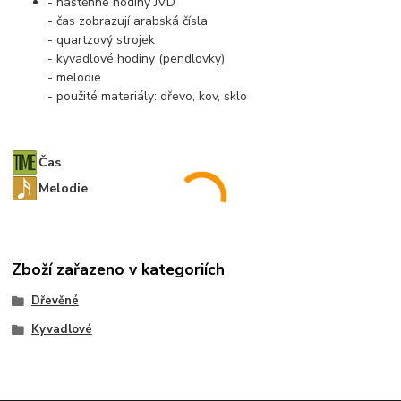
- nástěnné hodiny JVD
- čas zobrazují arabská čísla
- quartzový strojek
- kyvadlové hodiny (pendlovky)
- melodie
- použité materiály: dřevo, kov, sklo
Čas
Melodie
Zboží zařazeno v kategoriích
Dřevěné
Kyvadlové