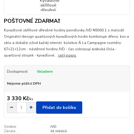
POŠTOVNÉ ZDARMA!!
Kyvadlové skříňové dřevěné hodiny pendlovky JVD N9360.1 s melodií
Originální design quartzových kyvadlových hodin kombinuje dřevo, kov a
sklo a dokáže oživit každý interiér. kolekce Á La Campagne rozměry:
67×21×12cm - nástěnné hodiny JVD - čas zobrazují arabská čísla -
quartzový strojek - kyvadlové...
celý popis
Dostupnost
Skladem
Nejsme plátci DPH
3 330 Kč
/
ks
Přidat do košíku
Výrobce:
JVD
Záruka:
24 měsíců