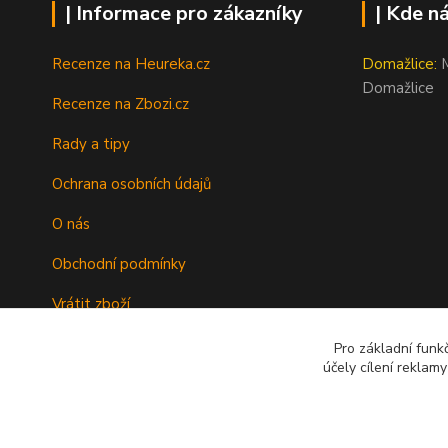
| Informace pro zákazníky
| Kde n
Recenze na Heureka.cz
Domažlice:
M
Domažlice
Recenze na Zbozi.cz
Rady a tipy
Ochrana osobních údajů
O nás
Obchodní podmínky
Vrátit zboží
Doprava
Pro základní funk
účely cílení reklam
Kontakty