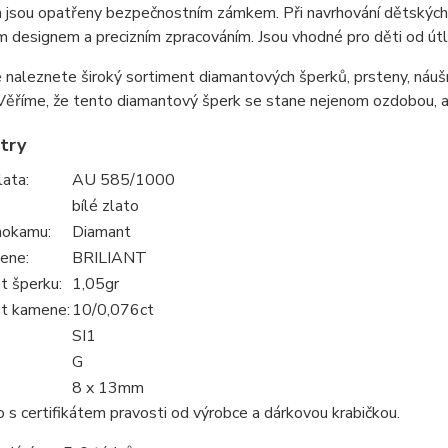
 jsou opatřeny bezpečnostním zámkem. Při navrhování dětských ná
 designem a precizním zpracováním. Jsou vhodné pro děti od út
 naleznete široký sortiment diamantových šperků, prsteny, náušn
 Věříme, že tento diamantový šperk se stane nejenom ozdobou,
try
lata:
AU 585/1000
bílé zlato
hokamu:
Diamant
ene:
BRILIANT
 šperku:
1,05gr
t kamene:
10/0,076ct
SI1
G
8 x 13mm
s certifikátem pravosti od výrobce a dárkovou krabičkou.