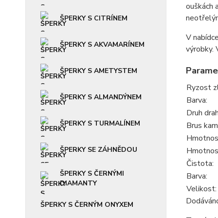
ouškách a
neotřelým
ŠPERKY S CITRÍNEM
V nabídce
ŠPERKY S AKVAMARÍNEM
výrobky.
Parame
ŠPERKY S AMETYSTEM
Ryzost z
ŠPERKY S ALMANDÝNEM
Barva:
Druh dra
ŠPERKY S TURMALÍNEM
Brus kam
Hmotnost
ŠPERKY SE ZÁHNĚDOU
Hmotnos
Čistota:
ŠPERKY S ČERNÝMI
Barva:
DIAMANTY
Velikost:
Dodáváno 
ŠPERKY S ČERNÝM ONYXEM