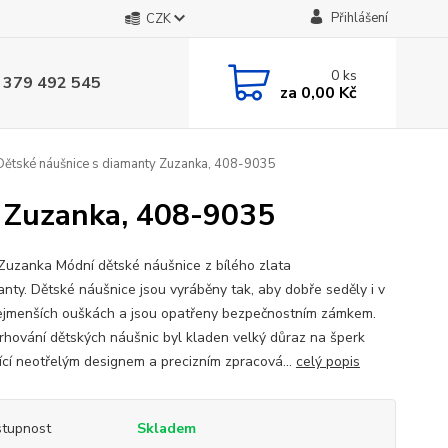
Přihlášení
CZK
0
ks
 379 492 545
za
0,00 Kč
Dětské náušnice s diamanty Zuzanka, 408-9035
y Zuzanka, 408-9035
uzanka Módní dětské náušnice z bílého zlata
anty. Dětské náušnice jsou vyráběny tak, aby dobře seděly i v
ejmenších ouškách a jsou opatřeny bezpečnostním zámkem.
vrhování dětských náušnic byl kladen velký důraz na šperk
jící neotřelým designem a precizním zpracová...
celý popis
tupnost
Skladem