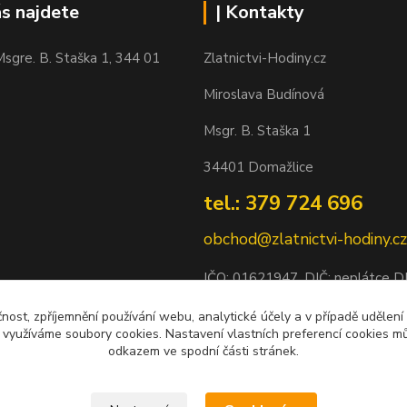
ás najdete
| Kontakty
sgre. B. Staška 1, 344 01
Zlatnictvi-Hodiny.cz
Miroslava Budínová
Msgr. B. Staška 1
34401 Domažlice
tel.: 379 724 696
obchod@zlatnictvi-hodiny.cz
IČO: 0
1621947
, DIČ: neplátce 
Bankovní spojení: 2500452838/
čnost, zpříjemnění používání webu, analytické účely a v případě udělení
y využíváme soubory cookies. Nastavení vlastních preferencí cookies mů
odkazem ve spodní části stránek.