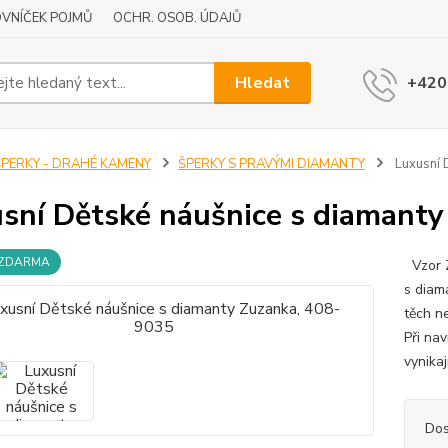
VNÍČEK POJMŮ
OCHR. OSOB. ÚDAJŮ
Hledat
+420
ŠPERKY - DRAHÉ KAMENY
ŠPERKY S PRAVÝMI DIAMANTY
Luxusní 
sní Dětské náušnice s diamant
 ZDARMA
Vzor Z
s diam
těch n
Při na
vynika
Dos