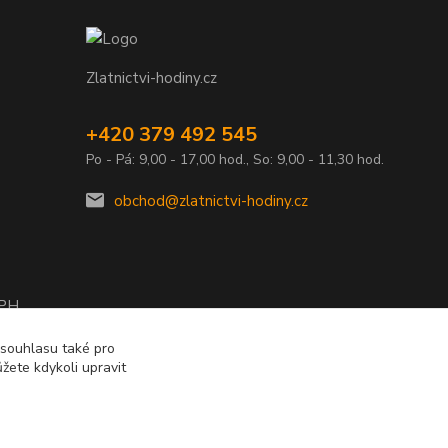
Zlatnictvi-hodiny.cz
+420 379 492 545
Po - Pá: 9,00 - 17,00 hod., So: 9,00 - 11,30 hod.
obchod@zlatnictvi-hodiny.cz
DPH
2010
 souhlasu také pro
žete kdykoli upravit