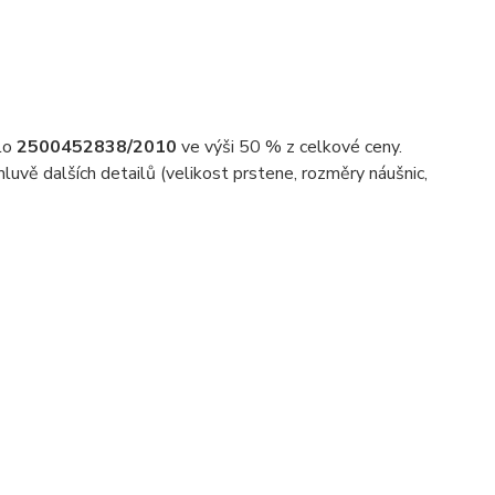
slo
2500452838/2010
ve výši 50 % z celkové ceny.
uvě dalších detailů (velikost prstene, rozměry náušnic,