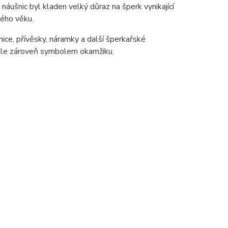
ušnic byl kladen velký důraz na šperk vynikající
lého věku.
ice, přívěsky, náramky a další šperkařské
 ale zároveň symbolem okamžiku.