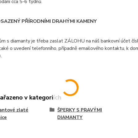
dání cca 5-6 týdnů.
OSAZENÝ PŘÍRODNÍMI DRAHÝMI KAMENY
ům s diamanty je třeba zaslat ZÁLOHU na náš bankovní účet čí
aké o uvedení telefonního, případně emailového kontaktu, k doml
).
zařazeno v kategoriích
antové zlaté
ŠPERKY S PRAVÝMI
ice
DIAMANTY