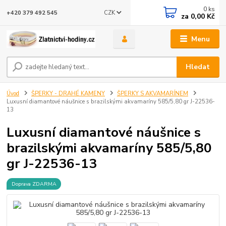
0
ks
CZK
+420 379 492 545
za
0,00 Kč
Menu
Hledat
Úvod
ŠPERKY - DRAHÉ KAMENY
ŠPERKY S AKVAMARÍNEM
Luxusní diamantové náušnice s brazilskými akvamaríny 585/5,80 gr J-22536-
13
Luxusní diamantové náušnice s
brazilskými akvamaríny 585/5,80
gr J-22536-13
Doprava ZDARMA