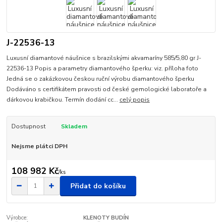
J-22536-13
Luxusní diamantové náušnice s brazilskými akvamaríny 585/5,80 gr J-
22536-13 Popis a parametry diamantového šperku: viz. příloha foto
Jedná se o zakázkovou českou ruční výrobu diamantového šperku
Dodáváno s certifikátem pravosti od české gemologické laboratoře a
dárkovou krabičkou. Termín dodání cc...
celý popis
Dostupnost
Skladem
Nejsme plátci DPH
108 982 Kč
/
ks
Přidat do košíku
Výrobce:
KLENOTY BUDÍN