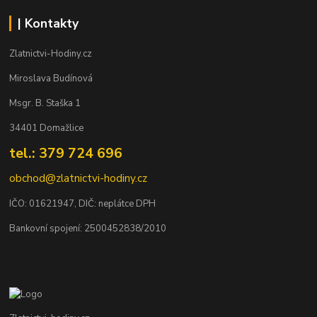
| Kontakty
Zlatnictvi-Hodiny.cz
Miroslava Budínová
Msgr. B. Staška 1
34401 Domažlice
tel.: 379 724 696
obchod@zlatnictvi-hodiny.cz
IČO: 0
1621947
, DIČ: neplátce DPH
Bankovní spojení: 2500452838/2010