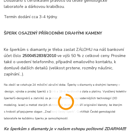
Dodáváno s certifikátem pravosti od české gemologické
laboratoře a dárkovou krabičkou.
Termín dodání cca 3-4 týdny.
ŠPERK OSAZENÝ PŘÍRODNÍMI DRAHÝMI KAMENY
Ke šperkům s diamanty je třeba zaslat ZÁLOHU na náš bankovní
účet číslo
2500452838/2010
ve výši 50 % z celkové ceny. Prosíme
také o uvedení telefonního, případně emailového kontaktu, k
domluvě dalších detailů (velikost prstene, rozměry náušnic,
zapínání...).
Na zboží se vztahuje 24 měsíční záruční doba. Šperky s diamanty a drahými kameny –
design, výroba a prodej šperků z 14-ti a 18-ti karátového zlata a platiny. Vyvážený kolektiv
šperkařů-designérů a zlatníků za pomoci kombinace nejmodernějších technologií (3D
modeling, laser) a metod starých zlatnických mistrů vytváří originální klenoty, ke kterým
s hrdostí připojujeme slogan „Značkový český šperk“. Certifikát České gemologické
laboratoře ke každému šperku je samozřejmostí.
Ke šperkům s diamanty je v našem eshopu poštovné ZDARMA!!!!