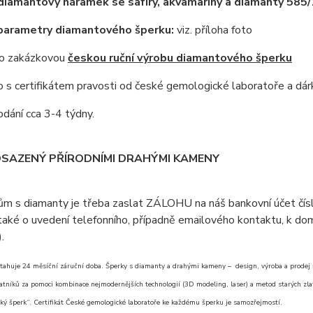
diamantový náramek se safíry, akvamaríny a diamanty 585
 parametry diamantového šperku:
viz. příloha foto
 o zakázkovou
českou ruční výrobu diamantového šperku
s certifikátem pravosti od české gemologické laboratoře a dár
dání cca 3-4 týdny.
OSAZENÝ PŘÍRODNÍMI DRAHÝMI KAMENY
ům s diamanty je třeba zaslat ZÁLOHU na náš bankovní účet čí
aké o uvedení telefonního, případně emailového kontaktu, k doml
).
tahuje 24 měsíční záruční doba. Šperky s diamanty a drahými kameny – design, výroba a prodej šp
atníků za pomoci kombinace nejmodernějších technologií (3D modeling, laser) a metod starých zlat
ký šperk“. Certifikát České gemologické laboratoře ke každému šperku je samozřejmostí.