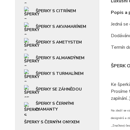
Luxusní 
ŠPERKY S CITRÍNEM
Popis a
Jedná se
ŠPERKY S AKVAMARÍNEM
Dodáváno 
ŠPERKY S AMETYSTEM
Termín do
ŠPERKY S ALMANDÝNEM
ŠPERK 
ŠPERKY S TURMALÍNEM
Ke šperk
ŠPERKY SE ZÁHNĚDOU
Prosíme t
zapínání...
ŠPERKY S ČERNÝMI
DIAMANTY
Na zboží se vz
designérů a zl
ŠPERKY S ČERNÝM ONYXEM
„Značkový čes