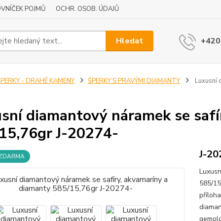
VNÍČEK POJMŮ
OCHR. OSOB. ÚDAJŮ
Hledat
+420
ŠPERKY - DRAHÉ KAMENY
ŠPERKY S PRAVÝMI DIAMANTY
Luxusní 
sní diamantový náramek se safí
15,76gr J-20274-
J-20
 ZDARMA
Luxusn
585/15
příloh
diaman
gemolo