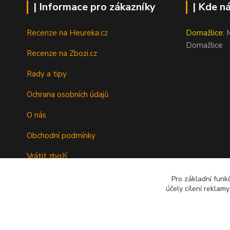
| Informace pro zákazníky
| Kde n
Recenze na Heureka.cz
Domažlice:
M
Domažlice
Recenze na Zbozi.cz
Rady a tipy
Ochrana osobních údajů
O nás
Obchodní podmínky
Vrátit zboží
Doprava
Pro základní funk
účely cílení reklam
Kontakty