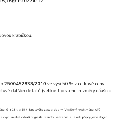
/15,76gr J-20274-12
kovou krabičkou.
slo
2500452838/2010
ve výši 50 % z celkové ceny.
uvě dalších detailů (velikost prstene, rozměry náušnic,
erků z 14-ti a 18-ti karátového zlata a platiny. Vyvážený kolektiv šperkařů-
nických mistrů vytváří originální klenoty, ke kterým s hrdostí připojujeme slogan