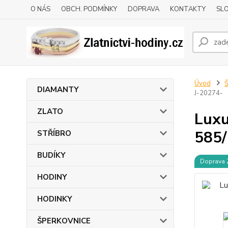
O NÁS
OBCH. PODMÍNKY
DOPRAVA
KONTAKTY
SLO
Úvod
DIAMANTY
J-20274-
ZLATO
Luxu
585/
STŘÍBRO
BUDÍKY
Doprava
HODINY
HODINKY
ŠPERKOVNICE