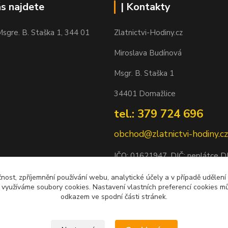
ás najdete
| Kontakty
sgre. B. Staška 1, 344 01
Zlatnictvi-Hodiny.cz
Miroslava Budínová
Msgr. B. Staška 1
34401 Domažlice
tel.: 379 724 696
obchod@zlatnictvi-hodiny.cz
IČO: 0
1621947
, DIČ: neplátce 
Bankovní spojení: 2500452838/
čnost, zpříjemnění používání webu, analytické účely a v případě udělení
y využíváme soubory cookies. Nastavení vlastních preferencí cookies mů
odkazem ve spodní části stránek.