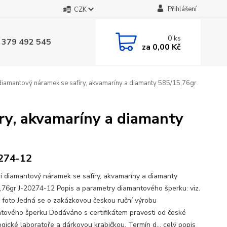
Přihlášení
CZK
0
ks
 379 492 545
za
0,00 Kč
diamantový náramek se safíry, akvamaríny a diamanty 585/15,76gr
ry, akvamaríny a diamanty
274-12
í diamantový náramek se safíry, akvamaríny a diamanty
,76gr J-20274-12 Popis a parametry diamantového šperku: viz.
a foto Jedná se o zakázkovou českou ruční výrobu
tového šperku Dodáváno s certifikátem pravosti od české
gické laboratoře a dárkovou krabičkou. Termín d...
celý popis