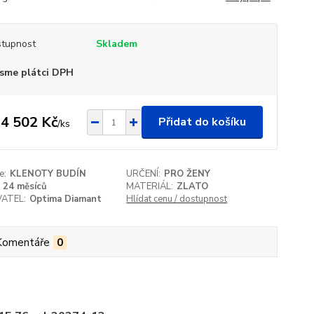
tupnost
Skladem
sme plátci DPH
4 502 Kč
Přidat do košíku
/
ks
e:
KLENOTY BUDÍN
URČENÍ:
PRO ŽENY
24 měsíců
MATERIÁL:
ZLATO
ATEL:
Optima Diamant
Hlídat cenu / dostupnost
Komentáře
0