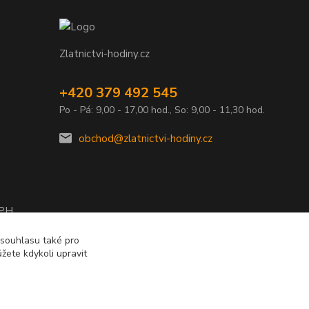
Zlatnictvi-hodiny.cz
+420 379 492 545
Po - Pá: 9,00 - 17,00 hod., So: 9,00 - 11,30 hod.
obchod@zlatnictvi-hodiny.cz
DPH
2010
 souhlasu také pro
žete kdykoli upravit