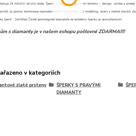
tahuje 24 měsíční záruční doba. Šperky s diamanty a drahými kameny – design, výroba a prodej šp
atníků za pomoci kombinace nejmodernějších technologií (3D modeling, laser) a metod starých zlat
ký šperk“. Certifikát České gemologické laboratoře ke každému šperku je samozřejmostí.
ům s diamanty je v našem eshopu poštovné ZDARMA!!!!
zařazeno v kategoriích
ntové zlaté prsteny
ŠPERKY S PRAVÝMI
ŠPE
DIAMANTY