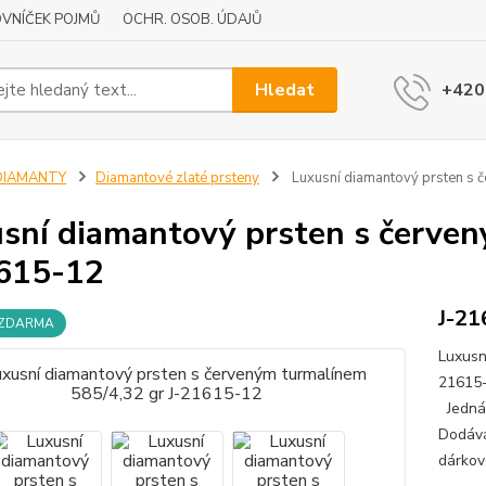
VNÍČEK POJMŮ
OCHR. OSOB. ÚDAJŮ
Hledat
+420
DIAMANTY
Diamantové zlaté prsteny
Luxusní diamantový prsten s 
sní diamantový prsten s červen
615-12
J-21
 ZDARMA
Luxusn
21615-
Jedná 
Dodává
dárkov