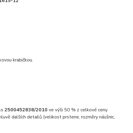
21615-12
kovou krabičkou.
slo
2500452838/2010
ve výši 50 % z celkové ceny.
uvě dalších detailů (velikost prstene, rozměry náušnic,