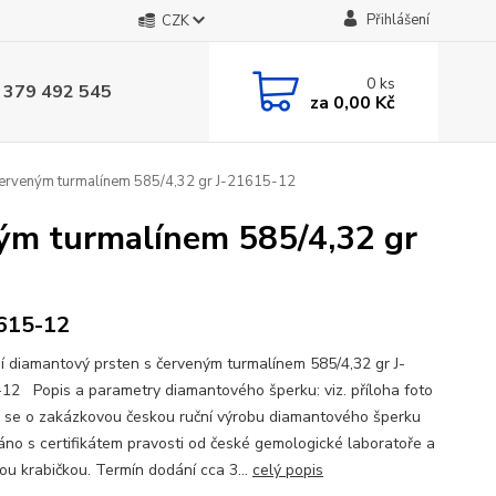
Přihlášení
CZK
0
ks
 379 492 545
za
0,00 Kč
červeným turmalínem 585/4,32 gr J-21615-12
ým turmalínem 585/4,32 gr
615-12
í diamantový prsten s červeným turmalínem 585/4,32 gr J-
12 Popis a parametry diamantového šperku: viz. příloha foto
se o zakázkovou českou ruční výrobu diamantového šperku
no s certifikátem pravosti od české gemologické laboratoře a
ou krabičkou. Termín dodání cca 3...
celý popis