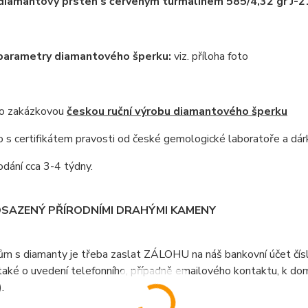
diamantový prsten s červeným turmalínem 585/4,32 gr J-
 parametry diamantového šperku:
viz. příloha foto
 o zakázkovou
českou ruční výrobu diamantového šperku
s certifikátem pravosti od české gemologické laboratoře a dár
dání cca 3-4 týdny.
OSAZENÝ PŘÍRODNÍMI DRAHÝMI KAMENY
ům s diamanty je třeba zaslat ZÁLOHU na náš bankovní účet čí
aké o uvedení telefonního, případně emailového kontaktu, k doml
).