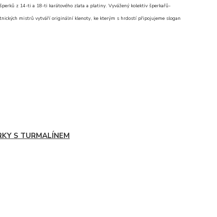
erků z 14-ti a 18-ti karátového zlata a platiny. Vyvážený kolektiv šperkařů-
nických mistrů vytváří originální klenoty, ke kterým s hrdostí připojujeme slogan
RKY S TURMALÍNEM