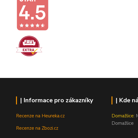
| Informace pro zákazníky
| Kde n
Recenze na Heureka.cz
Domažlice:
M
Domažlice
Recenze na Zbozi.cz