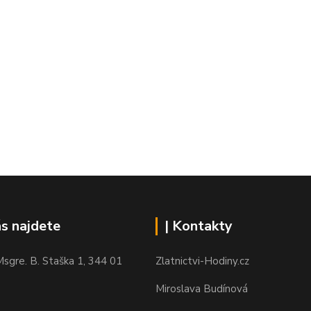
ás najdete
| Kontakty
sgre. B. Staška 1, 344 01
Zlatnictvi-Hodiny.cz
Miroslava Budínová