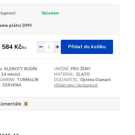
tupnost
Skladem
sme plátci DPH
 584 Kč
Přidat do košíku
/
ks
e:
KLENOTY BUDÍN
URČENÍ:
PRO ŽENY
24 měsíců
MATERIÁL:
ZLATO
KAMENE:
TURMALÍN
DODAVATEL:
Optima Diamant
:
ČERVENÁ
Hlídat cenu / dostupnost
Komentáře
0