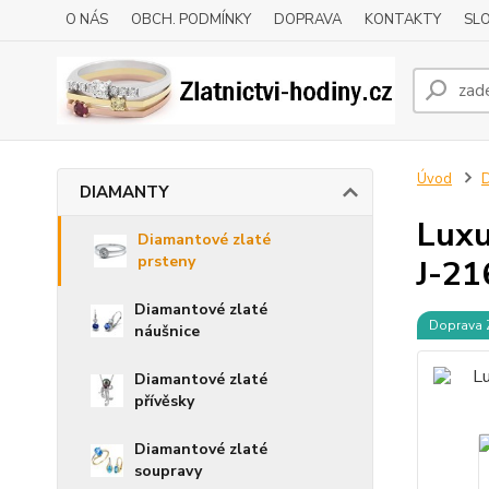
O NÁS
OBCH. PODMÍNKY
DOPRAVA
KONTAKTY
SLO
Úvod
DIAMANTY
Luxu
Diamantové zlaté
prsteny
J-21
Diamantové zlaté
Doprava
náušnice
Diamantové zlaté
přívěsky
Diamantové zlaté
soupravy