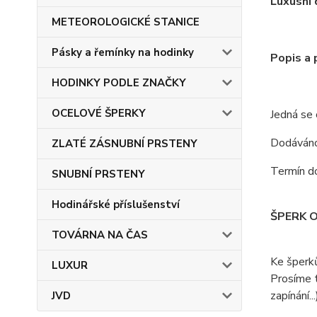
Luxusní 
METEOROLOGICKÉ STANICE
Pásky a řemínky na hodinky
Popis a
HODINKY PODLE ZNAČKY
OCELOVÉ ŠPERKY
Jedná se
Dodáváno 
ZLATÉ ZÁSNUBNÍ PRSTENY
Termín do
SNUBNÍ PRSTENY
Hodinářské příslušenství
ŠPERK 
TOVÁRNA NA ČAS
Ke šperk
LUXUR
Prosíme t
zapínání...
JVD