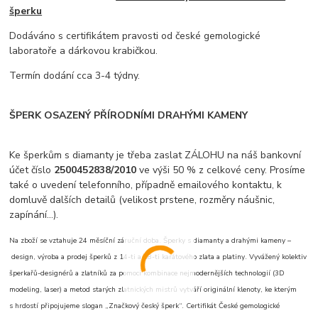
šperku
Dodáváno s certifikátem pravosti od české gemologické
laboratoře a dárkovou krabičkou.
Termín dodání cca 3-4 týdny.
ŠPERK OSAZENÝ PŘÍRODNÍMI DRAHÝMI KAMENY
Ke šperkům s diamanty je třeba zaslat ZÁLOHU na náš bankovní
účet číslo
2500452838/2010
ve výši 50 % z celkové ceny. Prosíme
také o uvedení telefonního, případně emailového kontaktu, k
domluvě dalších detailů (velikost prstene, rozměry náušnic,
zapínání...).
Na zboží se vztahuje 24 měsíční záruční doba. Šperky s diamanty a drahými kameny –
design, výroba a prodej šperků z 14-ti a 18-ti karátového zlata a platiny. Vyvážený kolektiv
šperkařů-designérů a zlatníků za pomoci kombinace nejmodernějších technologií (3D
modeling, laser) a metod starých zlatnických mistrů vytváří originální klenoty, ke kterým
s hrdostí připojujeme slogan „Značkový český šperk“. Certifikát České gemologické