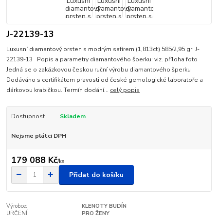
J-22139-13
Luxusní diamantový prsten s modrým safírem (1,813ct) 585/2,95 gr J-
22139-13 Popis a parametry diamantového šperku: viz. příloha foto
Jedná se o zakázkovou českou ruční výrobu diamantového šperku
Dodáváno s certifikátem pravosti od české gemologické laboratoře a
dárkovou krabičkou. Termín dodání...
celý popis
Dostupnost
Skladem
Nejsme plátci DPH
179 088 Kč
/
ks
Přidat do košíku
Výrobce:
KLENOTY BUDÍN
URČENÍ:
PRO ŽENY