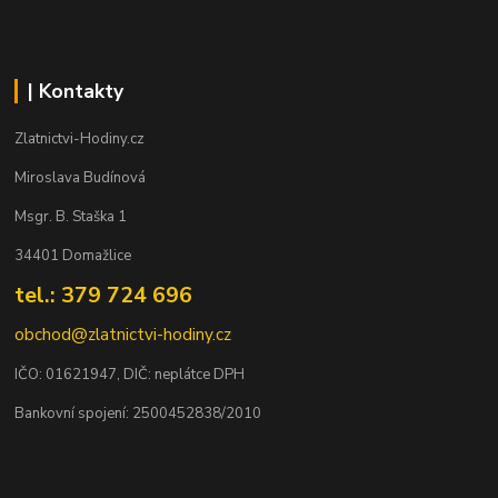
| Kontakty
Zlatnictvi-Hodiny.cz
Miroslava Budínová
Msgr. B. Staška 1
34401 Domažlice
tel.: 379 724 696
obchod@zlatnictvi-hodiny.cz
IČO: 0
1621947
, DIČ: neplátce DPH
Bankovní spojení: 2500452838/2010