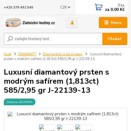
0
ks
CZK
+420 379 492 545
za
0,00 Kč
Menu
Hledat
Úvod
DIAMANTY
Diamantové zlaté prsteny
Luxusní diamantový
prsten s modrým safírem (1,813ct) 585/2,95 gr J-22139-13
Luxusní diamantový prsten s
modrým safírem (1,813ct)
585/2,95 gr J-22139-13
Doprava ZDARMA