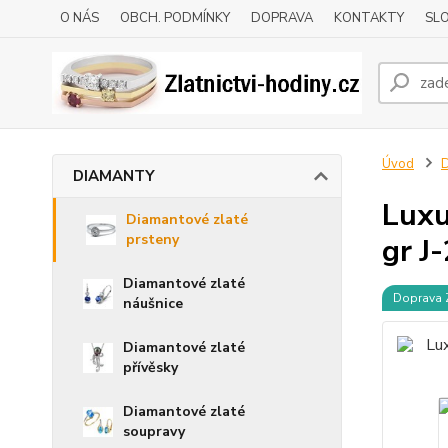
O NÁS
OBCH. PODMÍNKY
DOPRAVA
KONTAKTY
SLO
Úvod
DIAMANTY
Luxu
Diamantové zlaté
prsteny
gr J
Diamantové zlaté
Doprava
náušnice
Diamantové zlaté
přívěsky
Diamantové zlaté
soupravy