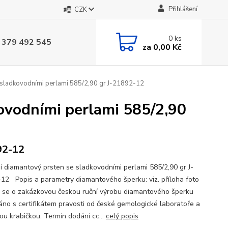
Přihlášení
CZK
0
ks
 379 492 545
za
0,00 Kč
 sladkovodními perlami 585/2,90 gr J-21892-12
ovodními perlami 585/2,90
92-12
í diamantový prsten se sladkovodními perlami 585/2,90 gr J-
12 Popis a parametry diamantového šperku: viz. příloha foto
se o zakázkovou českou ruční výrobu diamantového šperku
no s certifikátem pravosti od české gemologické laboratoře a
ou krabičkou. Termín dodání cc...
celý popis