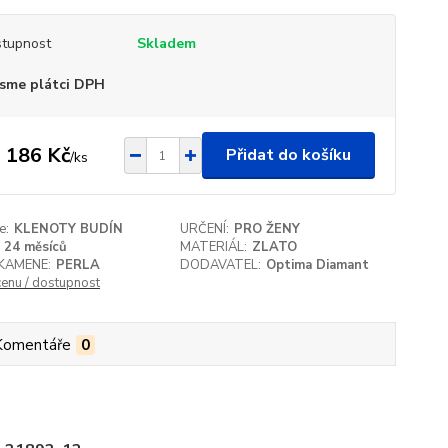
tupnost
Skladem
sme plátci DPH
 186 Kč
Přidat do košíku
/
ks
e:
KLENOTY BUDÍN
URČENÍ:
PRO ŽENY
24 měsíců
MATERIÁL:
ZLATO
KAMENE:
PERLA
DODAVATEL:
Optima Diamant
cenu / dostupnost
Komentáře
0