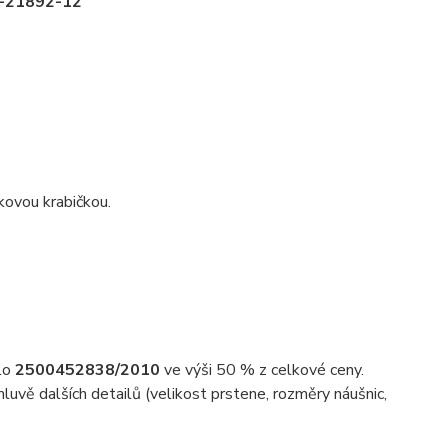
 J-21892-12
kovou krabičkou.
slo
2500452838/2010
ve výši 50 % z celkové ceny.
uvě dalších detailů (velikost prstene, rozměry náušnic,