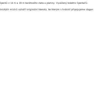
erků z 14-ti a 18-ti karátového zlata a platiny. Vyvážený kolektiv šperkařů-
nických mistrů vytváří originální klenoty, ke kterým s hrdostí připojujeme slogan