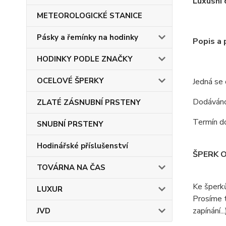
Luxusní 
METEOROLOGICKÉ STANICE
Pásky a řemínky na hodinky
Popis a
HODINKY PODLE ZNAČKY
OCELOVÉ ŠPERKY
Jedná se
Dodáváno 
ZLATÉ ZÁSNUBNÍ PRSTENY
Termín do
SNUBNÍ PRSTENY
Hodinářské příslušenství
ŠPERK 
TOVÁRNA NA ČAS
Ke šperk
LUXUR
Prosíme t
zapínání...
JVD