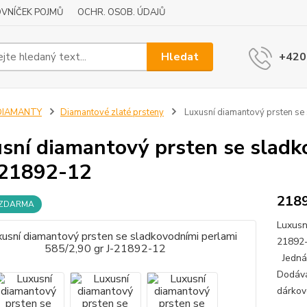
VNÍČEK POJMŮ
OCHR. OSOB. ÚDAJŮ
Hledat
+420
DIAMANTY
Diamantové zlaté prsteny
Luxusní diamantový prsten se
sní diamantový prsten se sladk
-21892-12
218
 ZDARMA
Luxusn
21892-
Jedná 
Dodává
dárkov