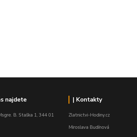
ás najdete
| Kontakty
sgre. B. Staška 1, 344 01
Zlatnictvi-Hodiny.cz
Miroslava Budínová