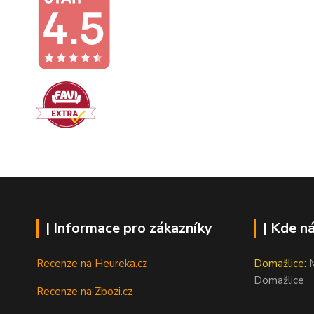
| Informace pro zákazníky
| Kde n
Recenze na Heureka.cz
Domažlice:
M
Domažlice
Recenze na Zbozi.cz