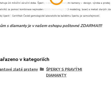
tahuje 24 měsíční záruční doba. Šperky s diamanty a drahými kameny – design, výroba a prodej šp
atníků za pomoci kombinace nejmodernějších technologií (3D modeling, laser) a metod starých zlat
ký šperk“. Certifikát České gemologické laboratoře ke každému šperku je samozřejmostí.
ům s diamanty je v našem eshopu poštovné ZDARMA!!!!
zařazeno v kategoriích
ntové zlaté prsteny
ŠPERKY S PRAVÝMI
DIAMANTY