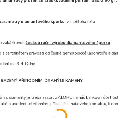
diamantový prsten se sladkovodními perlami 585/2,90 gr
 parametry diamantového šperku:
viz. příloha foto
 o zakázkovou
českou ruční výrobu diamantového šperku
s certifikátem pravosti od české gemologické laboratoře a dár
dání cca 3-4 týdny.
OSAZENÝ PŘÍRODNÍMI DRAHÝMI KAMENY
ům s diamanty je třeba zaslat ZÁLOHU na náš bankovní účet čí
aké o uvedení telefonního, případně emailového kontaktu, k doml
).