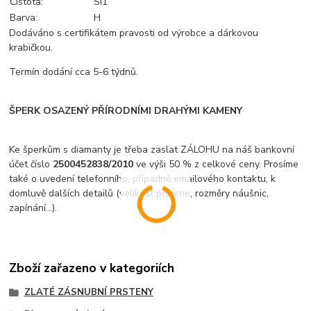
Čistota:
SI1
Barva:
H
Dodáváno s certifikátem pravosti od výrobce a dárkovou
krabičkou.
Termín dodání cca 5-6 týdnů.
ŠPERK OSAZENÝ PŘÍRODNÍMI DRAHÝMI KAMENY
Ke šperkům s diamanty je třeba zaslat ZÁLOHU na náš bankovní
účet číslo
2500452838/2010
ve výši 50 % z celkové ceny. Prosíme
také o uvedení telefonního, případně emailového kontaktu, k
domluvě dalších detailů (velikost prstene, rozměry náušnic,
zapínání...).
Zboží zařazeno v kategoriích
ZLATÉ ZÁSNUBNÍ PRSTENY