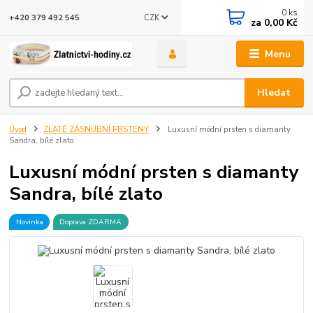
0
ks
CZK
+420 379 492 545
za
0,00 Kč
Menu
Hledat
Úvod
ZLATÉ ZÁSNUBNÍ PRSTENY
Luxusní módní prsten s diamanty
Sandra, bílé zlato
Luxusní módní prsten s diamanty
Sandra, bílé zlato
Novinka
Doprava ZDARMA