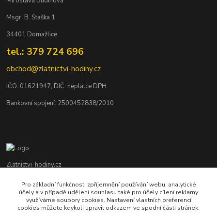
Miroslava Budínová
Msgr. B. Staška 1
34401 Domažlice
tel.: 379 724 696
obchod@zlatnictvi-hodiny.cz
IČO: 0
1621947
, DIČ: neplátce DPH
Bankovní spojení: 2500452838/2010
Zlatnictvi-hodiny.cz
Pro základní funkčnost, zpříjemnění používání webu, analytické
+420 379 492 545
účely a v případě udělení souhlasu také pro účely cílení reklamy
Po - Pá: 9,00 - 17,00 hod., So: 9,00 - 11,30 hod.
využíváme soubory cookies. Nastavení vlastních preferencí
cookies můžete kdykoli upravit odkazem ve spodní části stránek.
obchod@zlatnictvi-hodiny.cz