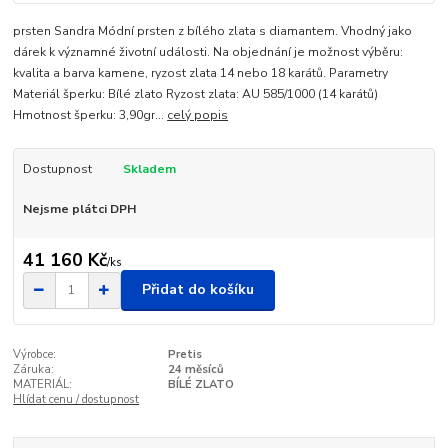
prsten Sandra Módní prsten z bílého zlata s diamantem. Vhodný jako
dárek k významné životní události. Na objednání je možnost výběru:
kvalita a barva kamene, ryzost zlata 14 nebo 18 karátů. Parametry
Materiál šperku: Bílé zlato Ryzost zlata: AU 585/1000 (14 karátů)
Hmotnost šperku: 3,90gr...
celý popis
Dostupnost
Skladem
Nejsme plátci DPH
41 160 Kč
/
ks
Přidat do košíku
Výrobce:
Pretis
Záruka:
24 měsíců
MATERIÁL:
BÍLÉ ZLATO
Hlídat cenu / dostupnost