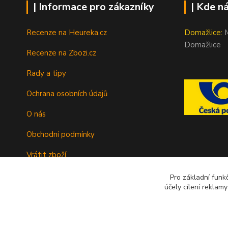
| Informace pro zákazníky
| Kde n
Recenze na Heureka.cz
Domažlice:
M
Domažlice
Recenze na Zbozi.cz
Rady a tipy
Ochrana osobních údajů
O nás
Obchodní podmínky
Vrátit zboží
Doprava
Pro základní funk
účely cílení reklam
Kontakty