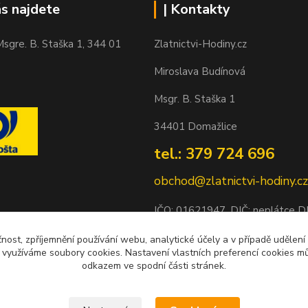
ás najdete
| Kontakty
sgre. B. Staška 1, 344 01
Zlatnictvi-Hodiny.cz
Miroslava Budínová
Msgr. B. Staška 1
34401 Domažlice
tel.: 379 724 696
obchod@zlatnictvi-hodiny.cz
IČO: 0
1621947
, DIČ: neplátce 
Bankovní spojení: 2500452838/
čnost, zpříjemnění používání webu, analytické účely a v případě udělení
y využíváme soubory cookies. Nastavení vlastních preferencí cookies mů
odkazem ve spodní části stránek.