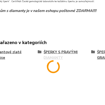
ký šperk“. Certifikát České gemologické laboratoře ke každému šperku je samozřejmostí.
ům s diamanty je v našem eshopu poštovné ZDARMA!!!!
zařazeno v kategoriích
antové zlaté
ŠPERKY S PRAVÝMI
ŠPE
ice
DIAMANTY
GRA