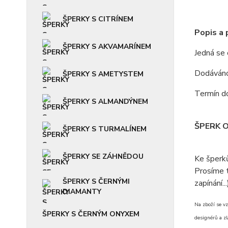
ŠPERKY S CITRÍNEM
Popis a
ŠPERKY S AKVAMARÍNEM
Jedná se
Dodáváno 
ŠPERKY S AMETYSTEM
Termín do
ŠPERKY S ALMANDÝNEM
ŠPERK 
ŠPERKY S TURMALÍNEM
ŠPERKY SE ZÁHNĚDOU
Ke šperk
Prosíme t
ŠPERKY S ČERNÝMI
zapínání...
DIAMANTY
Na zboží se vz
ŠPERKY S ČERNÝM ONYXEM
designérů a zl