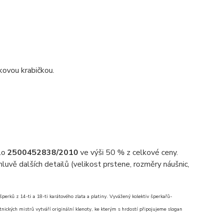
kovou krabičkou.
slo
2500452838/2010
ve výši 50 % z celkové ceny.
uvě dalších detailů (velikost prstene, rozměry náušnic,
erků z 14-ti a 18-ti karátového zlata a platiny. Vyvážený kolektiv šperkařů-
nických mistrů vytváří originální klenoty, ke kterým s hrdostí připojujeme slogan