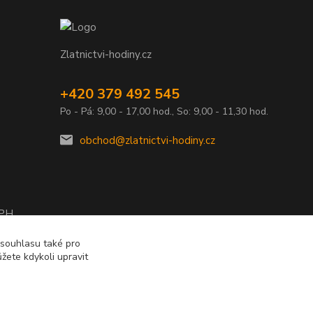
Zlatnictvi-hodiny.cz
+420 379 492 545
Po - Pá: 9,00 - 17,00 hod., So: 9,00 - 11,30 hod.
obchod@zlatnictvi-hodiny.cz
DPH
2010
 souhlasu také pro
žete kdykoli upravit