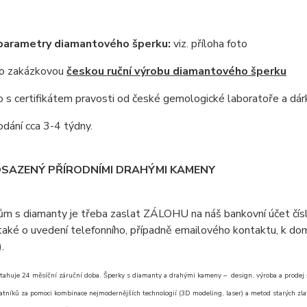
 parametry diamantového šperku:
viz. příloha foto
 o zakázkovou
českou ruční výrobu diamantového šperku
s certifikátem pravosti od české gemologické laboratoře a dár
dání cca 3-4 týdny.
OSAZENÝ PŘÍRODNÍMI DRAHÝMI KAMENY
ům s diamanty je třeba zaslat ZÁLOHU na náš bankovní účet čí
aké o uvedení telefonního, případně emailového kontaktu, k doml
).
tahuje 24 měsíční záruční doba. Šperky s diamanty a drahými kameny – design, výroba a prodej šp
atníků za pomoci kombinace nejmodernějších technologií (3D modeling, laser) a metod starých zlat