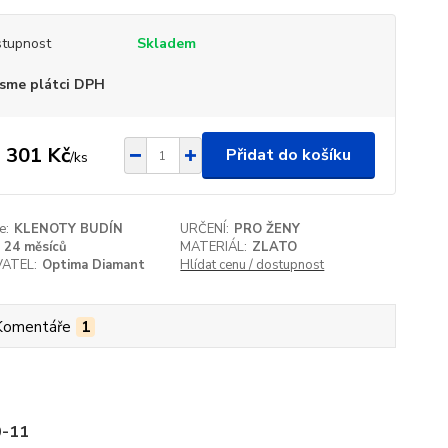
tupnost
Skladem
sme plátci DPH
 301 Kč
Přidat do košíku
/
ks
e:
KLENOTY BUDÍN
URČENÍ:
PRO ŽENY
24 měsíců
MATERIÁL:
ZLATO
ATEL:
Optima Diamant
Hlídat cenu / dostupnost
Komentáře
1
0-11