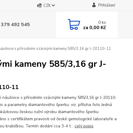
Přihlášení
CZK
0
ks
 379 492 545
za
0,00 Kč
náušnice s přírodními vzácnými kameny 585/3,16 gr J-20110-11
ými kameny 585/3,16 gr J-
110-11
í náušnice s přírodními vzácnými kameny 585/3,16 gr J-20110-
is a parametry diamantového šperku: viz. příloha foto Jedná
akázkovou českou ruční výrobu diamantového šperku
no s certifikátem pravosti od české gemologické laboratoře a
ou krabičkou. Termín dodání cca 3-4 t...
celý popis