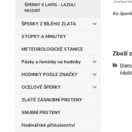
„Značkový čes
ŠPERKY S LAPIS - LAZULI
MODRÝ
Ke šperk
ŠPERKY Z BÍLÉHO ZLATA
STOPKY A MINUTKY
METEOROLOGICKÉ STANICE
Zboží 
Pásky a řemínky na hodinky
Diam
náušn
HODINKY PODLE ZNAČKY
OCELOVÉ ŠPERKY
ZLATÉ ZÁSNUBNÍ PRSTENY
SNUBNÍ PRSTENY
Hodinářské příslušenství