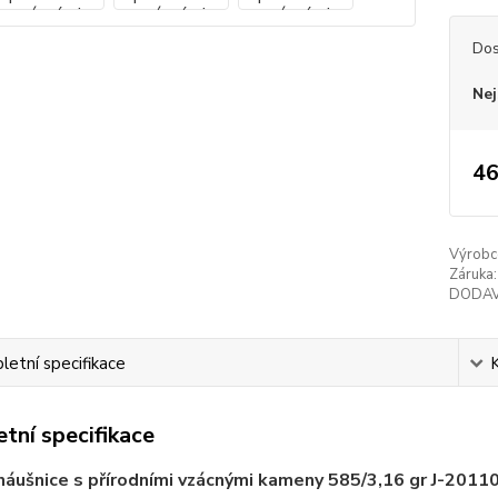
Dos
Nej
46
Výrobc
Záruka:
DODAV
etní specifikace
tní specifikace
náušnice s přírodními vzácnými kameny 585/3,16 gr J-2011