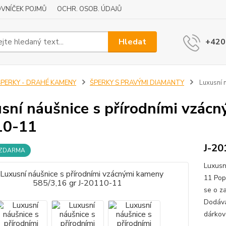
VNÍČEK POJMŮ
OCHR. OSOB. ÚDAJŮ
Hledat
+420
ŠPERKY - DRAHÉ KAMENY
ŠPERKY S PRAVÝMI DIAMANTY
Luxusní 
sní náušnice s přírodními vzácn
10-11
J-20
 ZDARMA
Luxusn
11 Pop
se o z
Dodává
dárkov