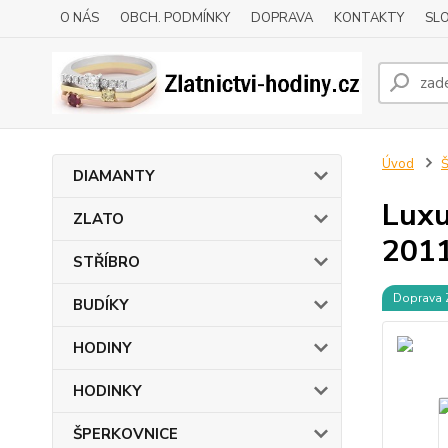
O NÁS
OBCH. PODMÍNKY
DOPRAVA
KONTAKTY
SLO
Úvod
DIAMANTY
Luxu
ZLATO
201
STŘÍBRO
Doprava
BUDÍKY
HODINY
HODINKY
ŠPERKOVNICE